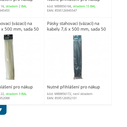
116,
skladem 2 BAL
kód: MB8856166,
skladem 15 BAL
945455
EAN: 8595126945547
ovací (vázací) na
Pásky stahovací (vázací) na
6 x 500 mm, sada 50
kabely 7,6 x 500 mm, sada 50
ks černé
hlášení pro nákup
Nutné přihlášení pro nákup
122,
skladem 3 BAL
kód: MB8856172, není skladem
952088
EAN: 8595126952101
 ▼