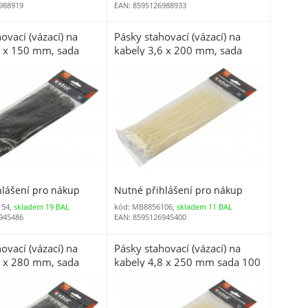
988919
EAN: 8595126988933
ovací (vázací) na
Pásky stahovací (vázací) na
5 x 150 mm, sada
kabely 3,6 x 200 mm, sada
rné
100 ks bílé
hlášení pro nákup
Nutné přihlášení pro nákup
154,
skladem 19 BAL
kód: MB8856106,
skladem 11 BAL
945486
EAN: 8595126945400
ovací (vázací) na
Pásky stahovací (vázací) na
6 x 280 mm, sada
kabely 4,8 x 250 mm sada 100
rné
ks bílé