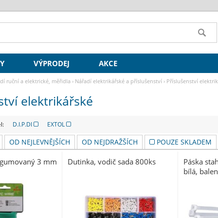
SY
VÝPRODEJ
AKCE
dí ruční a elektrické, měřidla
›
Nářadí elektrikářské a příslušenství
›
Příslušenství elektri
ství elektrikářské
l:
D.I.P.DI
EXTOL
OD NEJLEVNĚJŠÍCH
OD NEJDRAŽŠÍCH
POUZE SKLADEM
pogumovaný 3 mm
Dutinka, vodič sada 800ks
Páska sta
bílá, bale