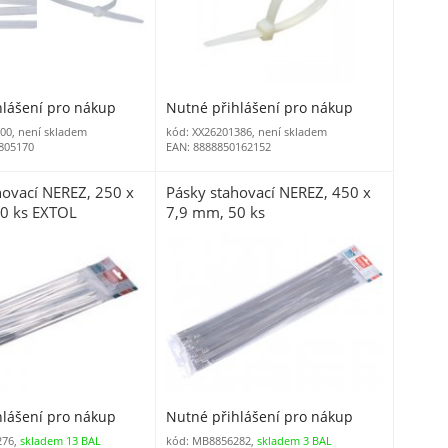
hlášení pro nákup
Nutné přihlášení pro nákup
00, není skladem
kód: XX26201386, není skladem
805170
EAN: 8888850162152
hovací NEREZ, 250 x
Pásky stahovací NEREZ, 450 x
0 ks EXTOL
7,9 mm, 50 ks
hlášení pro nákup
Nutné přihlášení pro nákup
276,
skladem 13 BAL
kód: MB8856282,
skladem 3 BAL