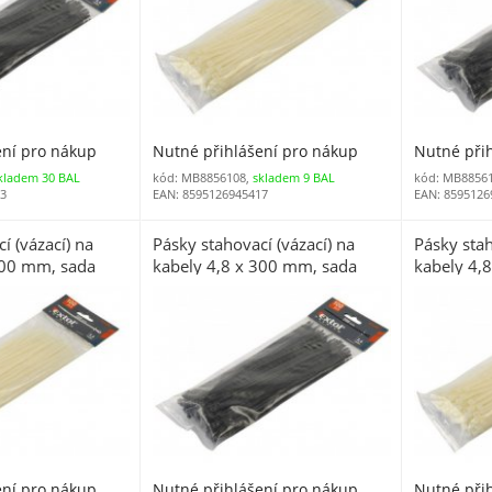
ení pro nákup
Nutné přihlášení pro nákup
Nutné při
kladem 30 BAL
kód: MB8856108,
skladem 9 BAL
kód: MB8856
93
EAN: 8595126945417
EAN: 8595126
í (vázací) na
Pásky stahovací (vázací) na
Pásky stah
300 mm, sada
kabely 4,8 x 300 mm, sada
kabely 4,
100 ks černé
100 ks bíl
ení pro nákup
Nutné přihlášení pro nákup
Nutné při