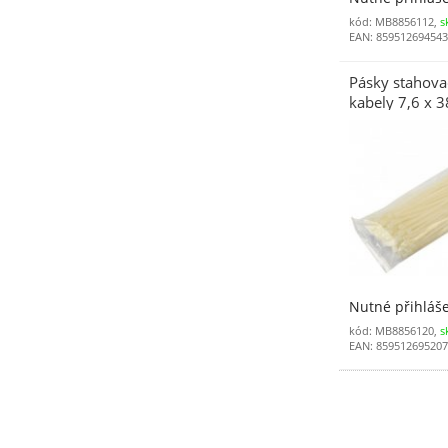
kód: MB8856112,
s
EAN: 85951269454
Pásky stahovac
kabely 7,6 x 
ks bílé
Nutné přihláš
kód: MB8856120,
s
EAN: 85951269520