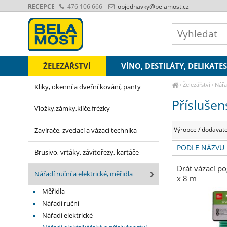
RECEPCE
476 106 666
objednavky
@belamost.cz
ŽELEZÁŘSTVÍ
VÍNO, DESTILÁTY, DELIKATE
›
Železářství
›
Nářa
Kliky, okenní a dveřní kování, panty
Příslušen
Vložky,zámky,klíče,frézky
Výrobce / dodavate
Zavírače, zvedací a vázací technika
PODLE NÁZVU
Brusivo, vrtáky, závitořezy, kartáče
Drát vázací 
Nářadí ruční a elektrické, měřidla
x 8 m
Měřidla
Nářadí ruční
Nářadí elektrické