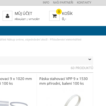
INFO
NAŠI PARTNEŘI
KONTAKTY
0
MŮJ ÚČET
KOŠÍK
0,-
PŘIHLÁSIT
|
VYTVOŘIT
kářské
Nákup online, objednávání zboží - Příslušenství elektrikářské
60 PRODUKTŮ
hovací 9 x 1020 mm
Páska stahovací VPP 9 x 1530
ní 100 ks
mm přírodní, balení 100 ks