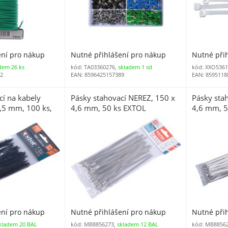
ení pro nákup
Nutné přihlášení pro nákup
Nutné při
dem 26 ks
kód: TA03360276,
skladem 1 sd
kód: XXO5361
22
EAN: 8596425157389
EAN: 8595118
cí na kabely
Pásky stahovací NEREZ, 150 x
Pásky sta
2,5 mm, 100 ks,
4,6 mm, 50 ks EXTOL
4,6 mm, 5
PREMIUM
PREMIUM
ení pro nákup
Nutné přihlášení pro nákup
Nutné při
kladem 20 BAL
kód: MB8856273,
skladem 12 BAL
kód: MB8856