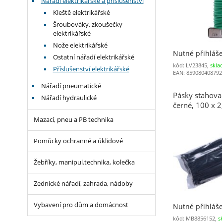
Nářadí elektrikářské a příslušenství
Kleště elektrikářské
Šroubováky, zkoušečky
elektrikářské
Nože elektrikářské
Nutné přihláš
Ostatní nářadí elektrikářské
kód: LV23845,
skla
Příslušenství elektrikářské
EAN: 85908040879
Nářadí pneumatické
Pásky stahova
Nářadí hydraulické
černé, 100 x 
nylon PA66
Mazací, pneu a PB technika
Pomůcky ochranné a úklidové
Žebříky, manipul.technika, kolečka
Zednické nářadí, zahrada, nádoby
Vybavení pro dům a domácnost
Nutné přihláš
kód: MB8856152,
s