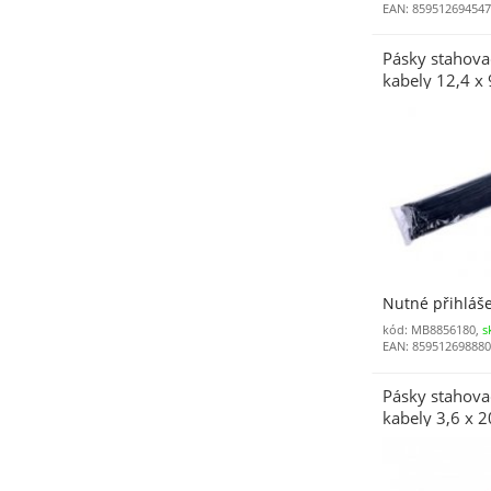
EAN: 85951269454
Pásky stahovac
kabely 12,4 x
50 ks černé
Nutné přihláš
kód: MB8856180,
s
EAN: 85951269888
Pásky stahovac
kabely 3,6 x 
100 ks černé