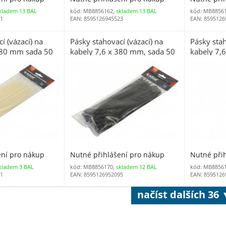
kladem 13 BAL
kód: MB8856162,
skladem 13 BAL
kód: MB8856
31
EAN: 8595126945523
EAN: 8595126
í (vázací) na
Pásky stahovací (vázací) na
Pásky stah
380 mm sada 50
kabely 7,6 x 380 mm, sada 50
kabely 7,
ks černé
ks bílé
ení pro nákup
Nutné přihlášení pro nákup
Nutné při
kladem 3 BAL
kód: MB8856170,
skladem 12 BAL
kód: MB8856
71
EAN: 8595126952095
EAN: 8595126
načíst dalších 36