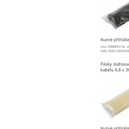
Nutné přihláš
kód: MB8856156,
s
EAN: 85951269454
Pásky stahovac
kabely 4,8 x 
100 ks bílé
Nutné přihláš