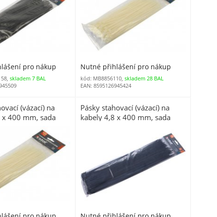
hlášení pro nákup
Nutné přihlášení pro nákup
158,
skladem 7 BAL
kód: MB8856110,
skladem 28 BAL
945509
EAN: 8595126945424
ovací (vázací) na
Pásky stahovací (vázací) na
8 x 400 mm, sada
kabely 4,8 x 400 mm, sada
é
100 ks černé
hlášení pro nákup
Nutné přihlášení pro nákup