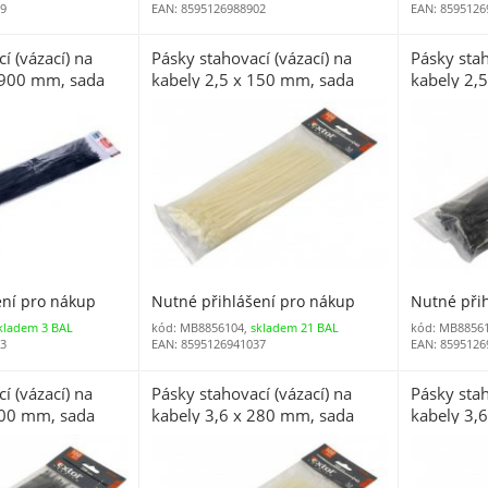
79
EAN: 8595126988902
EAN: 8595126
í (vázací) na
Pásky stahovací (vázací) na
Pásky stah
 900 mm, sada
kabely 2,5 x 150 mm, sada
kabely 2,
100 ks bílé
100 ks če
ení pro nákup
Nutné přihlášení pro nákup
Nutné při
kladem 3 BAL
kód: MB8856104,
skladem 21 BAL
kód: MB8856
03
EAN: 8595126941037
EAN: 8595126
í (vázací) na
Pásky stahovací (vázací) na
Pásky stah
200 mm, sada
kabely 3,6 x 280 mm, sada
kabely 3,
100 ks bílé
100 ks če