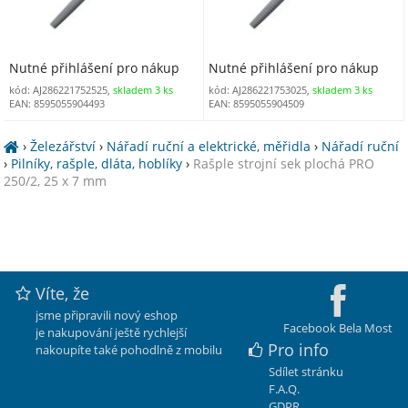
Nutné přihlášení pro nákup
Nutné přihlášení pro nákup
kód: AJ286221752525,
skladem 3 ks
kód: AJ286221753025,
skladem 3 ks
EAN: 8595055904493
EAN: 8595055904509
›
Železářství
›
Nářadí ruční a elektrické, měřidla
›
Nářadí ruční
›
Pilníky, rašple, dláta, hoblíky
›
Rašple strojní sek plochá PRO
250/2, 25 x 7 mm
Víte, že
jsme připravili nový eshop
Facebook Bela Most
je nakupování ještě rychlejší
Pro info
nakoupíte také pohodlně z mobilu
Sdílet stránku
F.A.Q.
GDPR