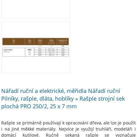
Nářadí ruční a elektrické, měřidla Nářadí ruční
Pilníky, rašple, dláta, hoblíky » Rašple strojní sek
plochá PRO 250/2, 25 x 7 mm
Rašple se primárně používají k opracování dřeva, ale lze je použít
i na jiné měkké materiály. Nejvíce je využijí truhláři, modeláři i
domácí kutilové. Ručně sekaná rašple se vyznačuje