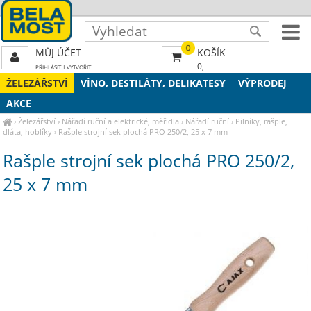
0
MŮJ ÚČET
KOŠÍK
0,-
PŘIHLÁSIT
|
VYTVOŘIT
ŽELEZÁŘSTVÍ
VÍNO, DESTILÁTY, DELIKATESY
VÝPRODEJ
AKCE
›
Železářství
›
Nářadí ruční a elektrické, měřidla
›
Nářadí ruční
›
Pilníky, rašple,
dláta, hoblíky
›
Rašple strojní sek plochá PRO 250/2, 25 x 7 mm
Rašple strojní sek plochá PRO 250/2,
25 x 7 mm