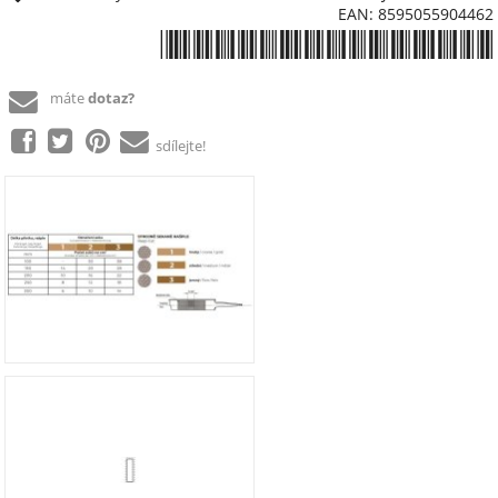
EAN: 8595055904462
*8595055904462*
máte
dotaz?
sdílejte!