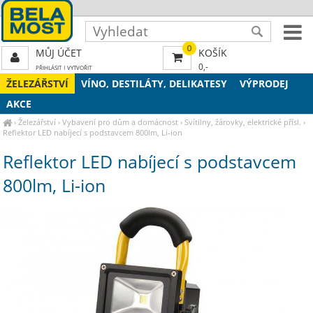
0
MŮJ ÚČET
KOŠÍK
0,-
PŘIHLÁSIT
|
VYTVOŘIT
ŽELEZÁŘSTVÍ
VÍNO, DESTILÁTY, DELIKATESY
VÝPRODEJ
AKCE
›
Železářství
›
Vybavení pro dům a domácnost
›
Svítilny, žárovky, elektrické přísl.
›
Reflektor LED nabíjecí s podstavcem 800lm, Li-ion
Reflektor LED nabíjecí s podstavcem
800lm, Li-ion