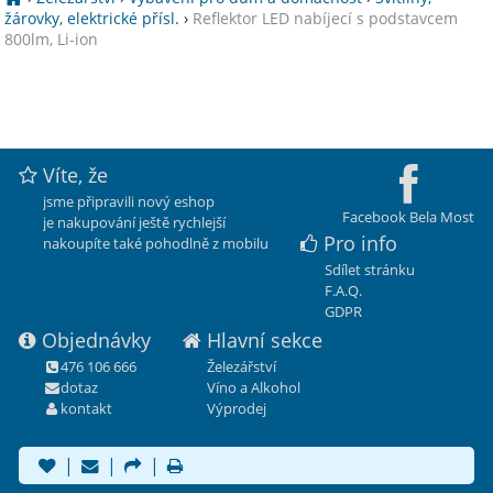
žárovky, elektrické přísl.
›
Reflektor LED nabíjecí s podstavcem
800lm, Li-ion
Víte, že
jsme připravili nový eshop
Facebook Bela Most
je nakupování ještě rychlejší
Pro info
nakoupíte také pohodlně z mobilu
Sdílet stránku
F.A.Q.
GDPR
Objednávky
Hlavní sekce
476 106 666
Železářství
dotaz
Víno a Alkohol
kontakt
Výprodej
|
|
|