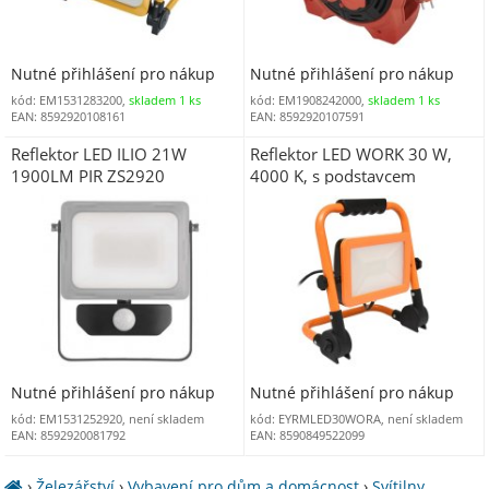
Nutné přihlášení pro nákup
Nutné přihlášení pro nákup
kód: EM1531283200,
skladem 1 ks
kód: EM1908242000,
skladem 1 ks
EAN: 8592920108161
EAN: 8592920107591
Reflektor LED ILIO 21W
Reflektor LED WORK 30 W,
1900LM PIR ZS2920
4000 K, s podstavcem
Nutné přihlášení pro nákup
Nutné přihlášení pro nákup
kód: EM1531252920, není skladem
kód: EYRMLED30WORA, není skladem
EAN: 8592920081792
EAN: 8590849522099
›
Železářství
›
Vybavení pro dům a domácnost
›
Svítilny,