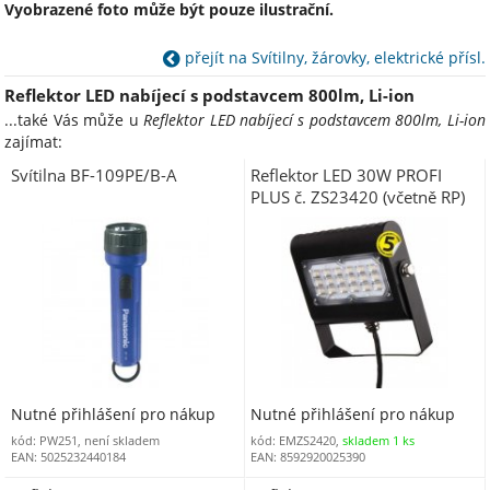
Vyobrazené foto může být pouze ilustrační.
přejít na Svítilny, žárovky, elektrické přísl.
Reflektor LED nabíjecí s podstavcem 800lm, Li-ion
...také Vás může u
Reflektor LED nabíjecí s podstavcem 800lm, Li-ion
zajímat:
Svítilna BF-109PE/B-A
Reflektor LED 30W PROFI
PLUS č. ZS23420 (včetně RP)
Nutné přihlášení pro nákup
Nutné přihlášení pro nákup
kód: PW251, není skladem
kód: EMZS2420,
skladem 1 ks
EAN: 5025232440184
EAN: 8592920025390