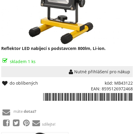
Reflektor LED nabíjecí s podstavcem 800lm, Li-ion.
skladem 1 ks
Nutné přihlášení pro nákup
do oblíbených
kód: MB43122
EAN: 8595126972468
*8595126972468*
máte
dotaz?
sdílejte!