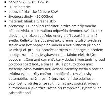
nabíjení 230V/AC, 12V/DC
Li-ion baterie
odpovídá klasické žárovce 50W
životnost diody > 30.000hod
materiál: hliník a tvrzené sklo
přenosný LED nabíjecí reflektor je zdrojem příjemného
bílého světla, které kvalitou odpovídá dennímu světlu. LED
diody mají nízkou spotřebu energie při vysoké intenzitě
světla. Reflektor lze používat jako přenosný zdroj světla se
stojánkem bez napájecího kabelu a bez nutnosti připojení
ke zdroji el. proudu, protože zdrojem el. energie je předem
nabitý akumulátor. Je vybavena speciálním elektrickým
obvodem „Constant current“, který dodává konstantní proud
po dobu cca 2 hod., a tím zajišťuje po tuto dobu max.
světelný výkon svítilny bez klesání intenzity světla a poté se
svítilna vypne. Díky možnosti nabíjení z 12V zásuvky
automobilu, malým rozměrům, mechanické odolnosti,
odolnosti proti dešti, lze svítilnu mít jako součást výbavy
automobilu a jako zdroj světla při kempování, rybaření, na
zahradě apod.