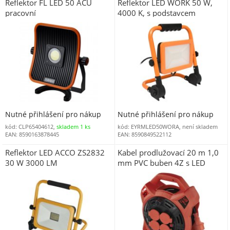
Reflektor FL LED 50 ACU
Reflektor LED WORK 50 W,
pracovní
4000 K, s podstavcem
Nutné přihlášení pro nákup
Nutné přihlášení pro nákup
kód: CLP65404612,
skladem 1 ks
kód: EYRMLED50WORA, není skladem
EAN: 8590163878445
EAN: 8590849522112
Reflektor LED ACCO ZS2832
Kabel prodlužovací 20 m 1,0
30 W 3000 LM
mm PVC buben 4Z s LED
reflektorem P08420