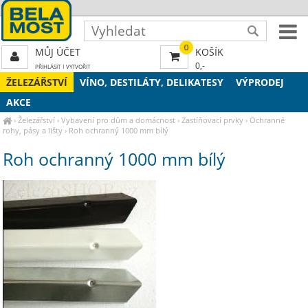
0
MŮJ ÚČET
KOŠÍK
0,-
PŘIHLÁSIT
|
VYTVOŘIT
ŽELEZÁŘSTVÍ
VÍNO, DESTILÁTY, DELIKATESY
VÝPRODEJ
AKCE
›
Železářství
›
Vybavení pro dům a domácnost
›
Zastíňovací prvky
›
Ochranné
rohy, pásy a lišty
›
Roh ochranný 1000 mm bílý
Roh ochranný 1000 mm bílý