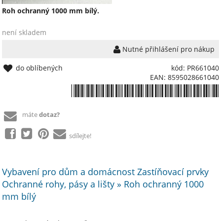
Roh ochranný 1000 mm bílý.
není skladem
Nutné přihlášení pro nákup
do oblíbených
kód: PR661040
EAN: 8595028661040
*8595028661040*
máte
dotaz?
sdílejte!
Vybavení pro dům a domácnost Zastíňovací prvky
Ochranné rohy, pásy a lišty » Roh ochranný 1000
mm bílý