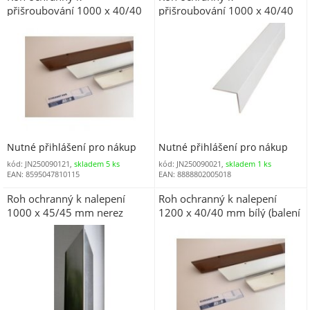
přišroubování 1000 x 40/40
přišroubování 1000 x 40/40
mm hliníkový bez povrchové
mm bílý (balení 5 ks)
úpravy (JN5009012) balení 5
ks
Nutné přihlášení pro nákup
Nutné přihlášení pro nákup
kód: JN250090121,
skladem 5 ks
kód: JN250090021,
skladem 1 ks
EAN: 8595047810115
EAN: 8888802005018
Roh ochranný k nalepení
Roh ochranný k nalepení
1000 x 45/45 mm nerez
1200 x 40/40 mm bílý (balení
5 ks)