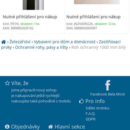
Nutné přihlášení pro nákup
Nutné přihlášení pro nákup
kód: PR1N,
skladem 1 ks
kód: JN250090226,
skladem 12 ks
EAN: 8888802028192
EAN: 8888850000997
›
Železářství
›
Vybavení pro dům a domácnost
›
Zastíňovací
prvky
›
Ochranné rohy, pásy a lišty
›
Roh ochranný 1000 mm bílý
Víte, že
jsme připravili nový eshop
Facebook Bela Most
je nakupování ještě rychlejší
Pro info
nakoupíte také pohodlně z mobilu
Sdílet stránku
F.A.Q.
GDPR
Objednávky
Hlavní sekce