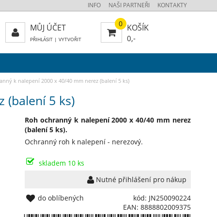
INFO
NAŠI PARTNEŘI
KONTAKTY
0
MŮJ ÚČET
KOŠÍK
0,-
PŘIHLÁSIT
|
VYTVOŘIT
nný k nalepení 2000 x 40/40 mm nerez (balení 5 ks)
(balení 5 ks)
Roh ochranný k nalepení 2000 x 40/40 mm nerez
(balení 5 ks).
Ochranný roh k nalepení - nerezový.
skladem 10 ks
Nutné přihlášení pro nákup
do oblíbených
kód: JN250090224
EAN: 8888802009375