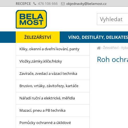
RECEPCE
476 106 666
objednavky
@belamost.cz
ŽELEZÁŘSTVÍ
VÍNO, DESTILÁTY, DELIKATE
›
Železářství
›
Vyba
Kliky, okenní a dveřní kování, panty
Roh ochra
Vložky,zámky,klíče,frézky
Zavírače, zvedací a vázací technika
Brusivo, vrtáky, závitořezy, kartáče
Nářadí ruční a elektrické, měřidla
Mazací, pneu a PB technika
Pomůcky ochranné a úklidové