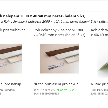
k nalepení 2000 x 40/40 mm nerez (balení 5 ks)
e u
Roh ochranný k nalepení 2000 x 40/40 mm nerez (balení 5 ks)
zajíma
k přišroubování
Roh ochranný k nalepení 1800
Roh ochra
x 40/40 mm nerez (balení 5 ks)
x 40/40 mm
ení pro nákup
Nutné přihlášení pro nákup
Nutné při
není skladem
kód: JN250090227,
skladem 16 ks
kód: JN25009
25
EAN: 8888802059493
EAN: 8888802