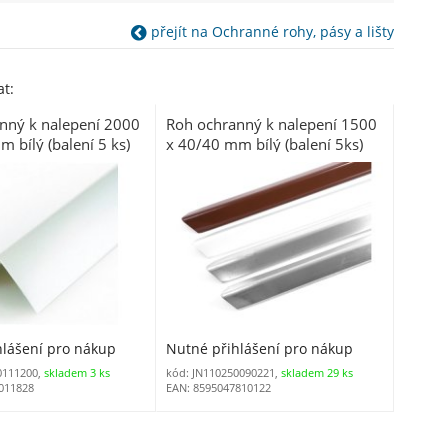
přejít na Ochranné rohy, pásy a lišty
t:
nný k nalepení 2000
Roh ochranný k nalepení 1500
 bílý (balení 5 ks)
x 40/40 mm bílý (balení 5ks)
hlášení pro nákup
Nutné přihlášení pro nákup
0111200,
skladem 3 ks
kód: JN110250090221,
skladem 29 ks
011828
EAN: 8595047810122