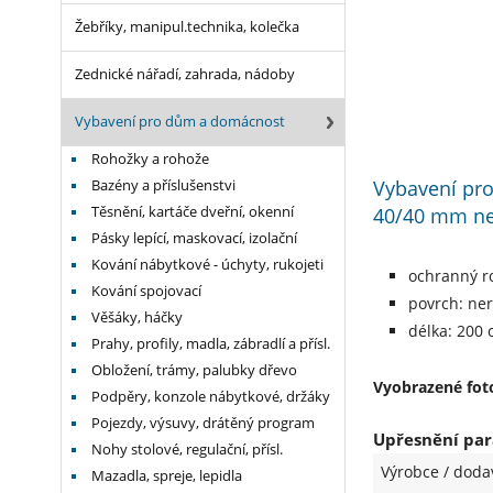
Žebříky, manipul.technika, kolečka
Zednické nářadí, zahrada, nádoby
Vybavení pro dům a domácnost
Rohožky a rohože
Vybavení pro
Bazény a příslušenstvi
40/40 mm ner
Těsnění, kartáče dveřní, okenní
Pásky lepící, maskovací, izolační
Kování nábytkové - úchyty, rukojeti
ochranný r
Kování spojovací
povrch: ne
Věšáky, háčky
délka: 200
Prahy, profily, madla, zábradlí a přísl.
Obložení, trámy, palubky dřevo
Vyobrazené foto
Podpěry, konzole nábytkové, držáky
Pojezdy, výsuvy, drátěný program
Upřesnění par
Nohy stolové, regulační, přísl.
Výrobce / doda
Mazadla, spreje, lepidla