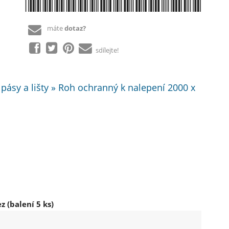
*8888802009375*
máte
dotaz?
sdílejte!
ásy a lišty » Roh ochranný k nalepení 2000 x
 (balení 5 ks)