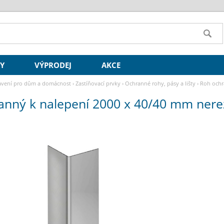
SY
VÝPRODEJ
AKCE
vení pro dům a domácnost
›
Zastíňovací prvky
›
Ochranné rohy, pásy a lišty
›
Roh ochra
nný k nalepení 2000 x 40/40 mm nerez 