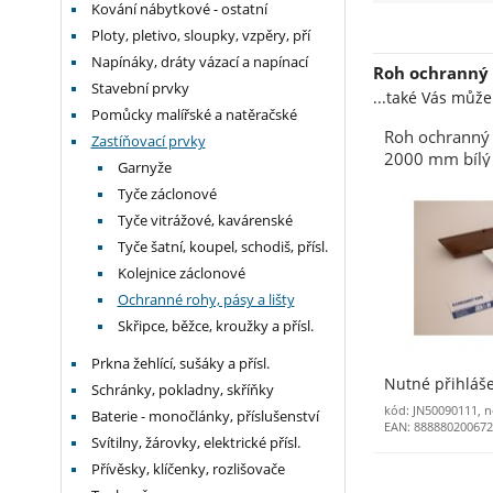
Kování nábytkové - ostatní
Ploty, pletivo, sloupky, vzpěry, pří
Napínáky, dráty vázací a napínací
Roh ochranný 
Stavební prvky
...také Vás můž
Pomůcky malířské a natěračské
Roh ochranný 
Zastíňovací prvky
2000 mm bílý
Garnyže
Tyče záclonové
Tyče vitrážové, kavárenské
Tyče šatní, koupel, schodiš, přísl.
Kolejnice záclonové
Ochranné rohy, pásy a lišty
Skřipce, běžce, kroužky a přísl.
Prkna žehlící, sušáky a přísl.
Nutné přihláš
Schránky, pokladny, skříňky
kód: JN50090111, 
Baterie - monočlánky, příslušenství
EAN: 88888020067
Svítilny, žárovky, elektrické přísl.
Přívěsky, klíčenky, rozlišovače