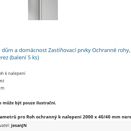
 dům a domácnost Zastíňovací prvky Ochranné rohy, p
ez (balení 5 ks)
oh k nalepení
rez
 cm
 může být pouze ilustrační.
ametrů pro Roh ochranný k nalepení 2000 x 40/40 mm nerez
vatel:
JesanJN