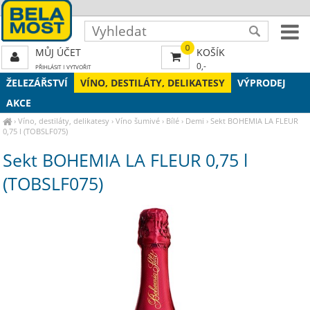
0
MŮJ ÚČET
KOŠÍK
0,-
PŘIHLÁSIT
|
VYTVOŘIT
ŽELEZÁŘSTVÍ
VÍNO, DESTILÁTY, DELIKATESY
VÝPRODEJ
AKCE
›
Víno, destiláty, delikatesy
›
Víno šumivé
›
Bílé
›
Demi
›
Sekt BOHEMIA LA FLEUR
0,75 l (TOBSLF075)
Sekt BOHEMIA LA FLEUR 0,75 l
(TOBSLF075)