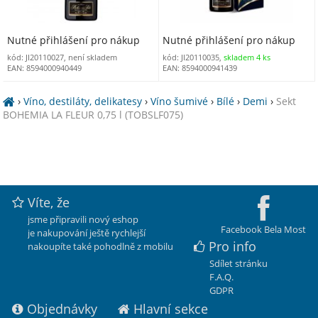
Nutné přihlášení pro nákup
Nutné přihlášení pro nákup
kód: JI20110027, není skladem
kód: JI20110035,
skladem 4 ks
EAN: 8594000940449
EAN: 8594000941439
›
Víno, destiláty, delikatesy
›
Víno šumivé
›
Bílé
›
Demi
›
Sekt
BOHEMIA LA FLEUR 0,75 l (TOBSLF075)
Víte, že
jsme připravili nový eshop
Facebook Bela Most
je nakupování ještě rychlejší
Pro info
nakoupíte také pohodlně z mobilu
Sdílet stránku
F.A.Q.
GDPR
Objednávky
Hlavní sekce