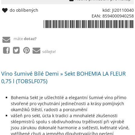
do oblíbených
kód: JI20110040
EAN: 8594000940258
*8594000940258*
máte
dotaz?
sdílejte!
Víno šumivé Bílé Demi » Sekt BOHEMIA LA FLEUR
0,75 l (TOBSLF075)
Bohemia Sekt je ušlechtilé a elegantní šumivé víno přímo
stvořené pro vychutnání jedinečnosti a krásy pomíjivých
okamžiků štěstí, radosti a porozumění
vášeň pro sekt, úcta k tradici a mnohaleté zkušenosti
sklepmistrů spolu s obdivuhodnou trpělivostí při výrobě
jsou zárukou dokonalé harmonie a svěžesti, květnaté vůně,
vytříbené chuti a jemného dlouhotrvajícího perlení