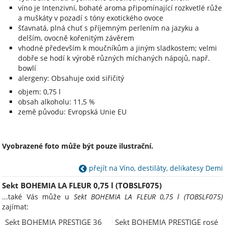
víno je Intenzivní, bohaté aroma připomínající rozkvetlé růže
a muškáty v pozadí s tóny exotického ovoce
šťavnatá, plná chuť s příjemným perlením na jazyku a
delším, ovocně kořenitým závěrem
vhodné především k moučníkům a jiným sladkostem; velmi
dobře se hodí k výrobě různých míchaných nápojů, např.
bowlí
alergeny: Obsahuje oxid siřičitý
objem: 0,75 l
obsah alkoholu: 11,5 %
země původu: Evropská Unie EU
Vyobrazené foto může být pouze ilustrační.
přejít na Víno, destiláty, delikatesy Demi
Sekt BOHEMIA LA FLEUR 0,75 l (TOBSLF075)
...také Vás může u
Sekt BOHEMIA LA FLEUR 0,75 l (TOBSLF075)
zajímat:
Sekt BOHEMIA PRESTIGE 36
Sekt BOHEMIA PRESTIGE rosé