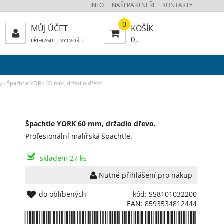
INFO
NAŠI PARTNEŘI
KONTAKTY
0
MŮJ ÚČET
KOŠÍK
0,-
PŘIHLÁSIT
|
VYTVOŘIT
y
›
Špachtle YORK 60 mm, držadlo dřevo
Špachtle YORK 60 mm, držadlo dřevo.
Profesionální malířská špachtle.
skladem 27 ks
Nutné přihlášení pro nákup
do oblíbených
kód: SS8101032200
EAN: 8593534812444
*8593534812444*