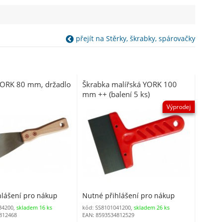
přejít na Stěrky, škrabky, spárovačky
YORK 80 mm, držadlo
Škrabka malířská YORK 100
mm ++ (balení 5 ks)
Výprodej
hlášení pro nákup
Nutné přihlášení pro nákup
34200,
skladem 16 ks
kód: SS8101041200,
skladem 26 ks
812468
EAN: 8593534812529