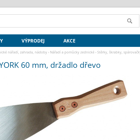
SY
VÝPRODEJ
AKCE
ické nářadí, zahrada, nádoby
›
Nářadí a pomůcky zednické
›
Stěrky, škrabky, spárovačk
 YORK 60 mm, držadlo dřevo