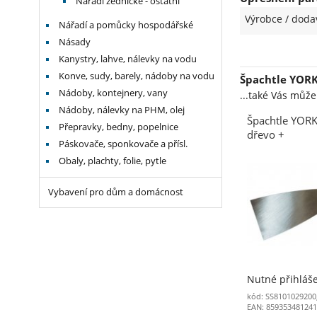
Nářadí zednické - ostatní
Výrobce / doda
Nářadí a pomůcky hospodářské
Násady
Kanystry, lahve, nálevky na vodu
Konve, sudy, barely, nádoby na vodu
Špachtle YORK
Nádoby, kontejnery, vany
...také Vás můž
Nádoby, nálevky na PHM, olej
Špachtle YOR
Přepravky, bedny, popelnice
dřevo +
Páskovače, sponkovače a přísl.
Obaly, plachty, folie, pytle
Vybavení pro dům a domácnost
Nutné přihláš
kód: SS8101029200
EAN: 85935348124