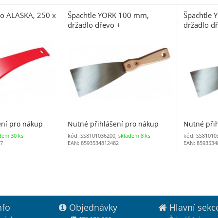
lo ALASKA, 250 x
Špachtle YORK 100 mm,
Špachtle
držadlo dřevo +
držadlo d
ení pro nákup
Nutné přihlášení pro nákup
Nutné při
dem 30 ks
kód: SS8101036200,
skladem 8 ks
kód: SS81010
27
EAN: 8593534812482
EAN: 8593534
nfo
Objednávky
Hlavní sekc