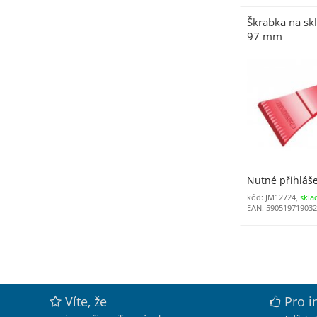
Škrabka na sk
97 mm
Nutné přihláš
kód: JM12724,
skla
EAN: 59051971903
Víte, že
Pro i