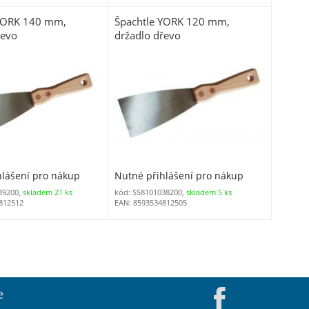
 YORK 140 mm,
Špachtle YORK 120 mm,
řevo
držadlo dřevo
hlášení pro nákup
Nutné přihlášení pro nákup
39200,
skladem 21 ks
kód: SS8101038200,
skladem 5 ks
812512
EAN: 8593534812505
e