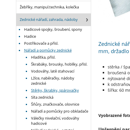
Žebříky, manipul.technika, kolečka
Zednické nářadí, zahrada, nádoby
Hadicové spojky, šroubení, spony
Hadice
Zednické nář
Postřikovače a přísl.
mm, držadlo
Nářadí a pomůcky zednické
Hladítka, přísl.
Škrabáky, brousky, hoblíky, přísl.
stěrka / šp
Vodováhy, latě stahovací
broušená o
Lžíce, naběračky, nádoby
nýtované d
zednické
k odstraňo
šířka: 60 
Stěrky, škrabky, spárovačky
Síta zednická
Šňůry, značkovače, olovnice
Nářadí a pomůcky pro obkladače
Vyobrazené foto
Válečky nivelační, vodováhy
hadicové
Upřesnění par