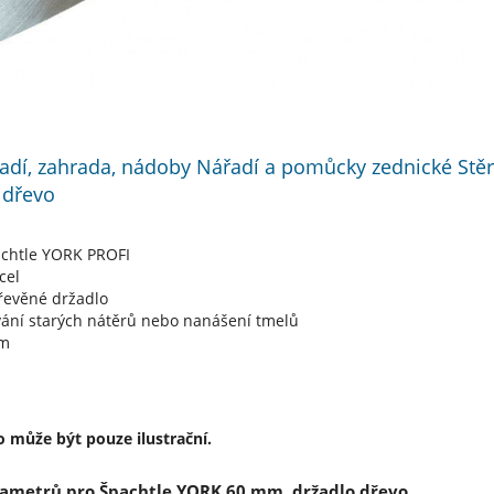
adí, zahrada, nádoby Nářadí a pomůcky zednické Stěr
 dřevo
achtle YORK PROFI
cel
řevěné držadlo
vání starých nátěrů nebo nanášení tmelů
mm
 může být pouze ilustrační.
ametrů pro Špachtle YORK 60 mm, držadlo dřevo