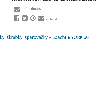
máte
dotaz?
sdílejte!
ky, škrabky, spárovačky » Špachtle YORK 60