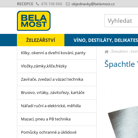
RECEPCE
476 106 666
objednavky
@belamost.cz
ŽELEZÁŘSTVÍ
VÍNO, DESTILÁTY, DELIKATE
›
Železářství
›
Zedn
Kliky, okenní a dveřní kování, panty
Špachtle
Vložky,zámky,klíče,frézky
Zavírače, zvedací a vázací technika
Brusivo, vrtáky, závitořezy, kartáče
Nářadí ruční a elektrické, měřidla
Mazací, pneu a PB technika
Pomůcky ochranné a úklidové