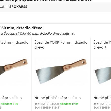
vatel:
SPOKARSS
 60 mm, držadlo dřevo
e u
Špachtle YORK 60 mm, držadlo dřevo
zajímat:
K 30 mm, držadlo
Špachtle YORK 70 mm, držadlo
Špachtle 
dřevo
dřevo +
ení pro nákup
Nutné přihlášení pro nákup
Nutné při
,
skladem 5 ks
kód: SS8101033200,
skladem 19 ks
kód: SS81010
13
EAN: 8593534812451
EAN: 8593534