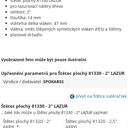
štětec plochý 81330 LAZUR
pro lazurovací nátěry dřeva
velikost: 2"
tloušťka: 14 mm
viditelná délka vláken: 47 mm
vlákna: směs štěpených syntetických vláken (PES) a štětiny
plastové držadlo
Vyobrazené foto může být pouze ilustrační.
Upřesnění parametrů pro Štětec plochý 81330 - 2" LAZUR
Výrobce / dodavatel:
SPOKARSS
přejít na Štětce natěračské
Štětec plochý 81330 - 2" LAZUR
...také Vás může u
Štětec plochý 81330 - 2" LAZUR
zajímat:
Štětec plochý 81320 - 2"
Štětec plochý 81320 - 2,5"
AKRYL *
AKRYL