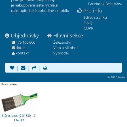
Facebook Bela Most
je nakupování ještě rychlejší
Pro info
nakoupíte také pohodlně z mobilu
Sdílet stránku
F.A.Q.
GDPR
Objednávky
Hlavní sekce
476 106 666
Železářství
dotaz
Víno a Alkohol
kontakt
Výprodej
|
|
|
© 2026 Insion
Navštívené:
Štětec plochý 81330 - 2"
LAZUR