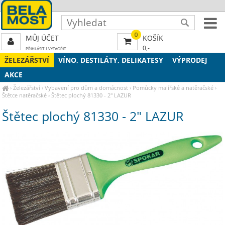
0
MŮJ ÚČET
KOŠÍK
0,-
PŘIHLÁSIT
|
VYTVOŘIT
ŽELEZÁŘSTVÍ
VÍNO, DESTILÁTY, DELIKATESY
VÝPRODEJ
AKCE
›
Železářství
›
Vybavení pro dům a domácnost
›
Pomůcky malířské a natěračské
›
Štětce natěračské
›
Štětec plochý 81330 - 2" LAZUR
Štětec plochý 81330 - 2" LAZUR