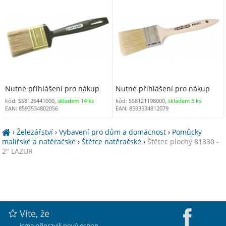
Nutné přihlášení pro nákup
Nutné přihlášení pro nákup
kód: SS8126441000,
skladem 14 ks
kód: SS8121198000,
skladem 5 ks
EAN: 8593534802056
EAN: 8593534812079
›
Železářství
›
Vybavení pro dům a domácnost
›
Pomůcky
malířské a natěračské
›
Štětce natěračské
›
Štětec plochý 81330 -
2" LAZUR
Víte, že
jsme připravili nový eshop