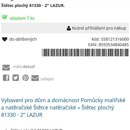
Štětec plochý 81330 - 2" LAZUR.
skladem 7 ks
Nutné přihlášení pro nákup
do oblíbených
kód: SS8121316000
EAN: 8593534840485
*8593534840485*
máte
dotaz?
sdílejte!
Vybavení pro dům a domácnost Pomůcky malířské
a natěračské Štětce natěračské » Štětec plochý
81330 - 2" LAZUR