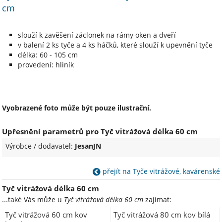
cm
slouží k zavěšení záclonek na rámy oken a dveří
v balení 2 ks tyče a 4 ks háčků, které slouží k upevnění tyče
délka: 60 - 105 cm
provedení: hliník
Vyobrazené foto může být pouze ilustrační.
Upřesnění parametrů pro Tyč vitrážová délka 60 cm
Výrobce / dodavatel:
JesanJN
přejít na Tyče vitrážové, kavárenské
Tyč vitrážová délka 60 cm
...také Vás může u
Tyč vitrážová délka 60 cm
zajímat:
Tyč vitrážová 60 cm kov
Tyč vitrážová 80 cm kov bílá