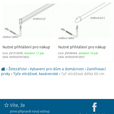
Nutné přihlášení pro nákup
Nutné přihlášení pro nákup
kód: JN1010058,
skladem 17 pár
kód: JN548444,
skladem 10 pár
EAN: 8595047810832
EAN: 8595047810931
›
Železářství
›
Vybavení pro dům a domácnost
›
Zastíňovací
prvky
›
Tyče vitrážové, kavárenské
›
Tyč vitrážová délka 60 cm
Víte, že
jsme připravili nový eshop