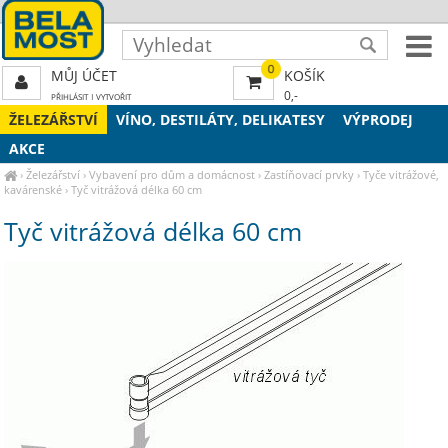
0
MŮJ ÚČET
KOŠÍK
0,-
PŘIHLÁSIT
|
VYTVOŘIT
ŽELEZÁŘSTVÍ
VÍNO, DESTILÁTY, DELIKATESY
VÝPRODEJ
AKCE
›
Železářství
›
Vybavení pro dům a domácnost
›
Zastíňovací prvky
›
Tyče vitrážové,
kavárenské
›
Tyč vitrážová délka 60 cm
Tyč vitrážová délka 60 cm