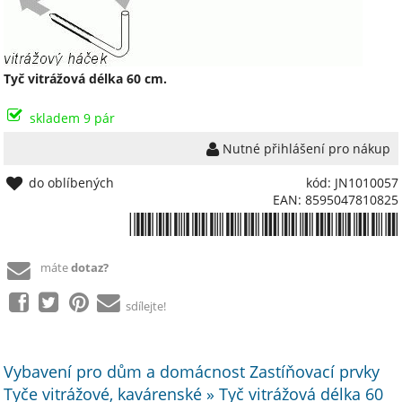
Tyč vitrážová délka 60 cm.
skladem 9 pár
Nutné přihlášení pro nákup
do oblíbených
kód: JN1010057
EAN: 8595047810825
*8595047810825*
máte
dotaz?
sdílejte!
Vybavení pro dům a domácnost Zastíňovací prvky
Tyče vitrážové, kavárenské » Tyč vitrážová délka 60