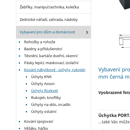
Žebříky, manipul.technika, kolečka
Zednické nářadí, zahrada, nádoby
Vybavení pro dům a domácnost
Rohožky a rohože
Bazény a příslušenstvi
Těsnění, kartáče dveřní, okenní
Pásky lepící, maskovací, izolační
Vybavení pro
Kování nábytkové - úchyty, rukojeti
mm černá m
Úchyty KNK
Úchyty Asson
Úchyty Rozkvet
Vyobrazené foto
Rukojeti, knoflíky
Úchyty na sklo, zrcadlo
Úchyty ostatní
Úchytka PORT
...také Vás můž
Kování spojovací
Věšáky, háčky