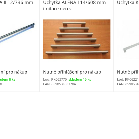
A II 12/736 mm
Úchytka ALENA I 14/608 mm
Úchytka 
imitace nerez
ení pro nákup
Nutné přihlášení pro nákup
Nutné při
adem 8 ks
kód: RK063770,
skladem 15 ks
kód: RK06221
10
EAN: 8590531637704
EAN: 8590531