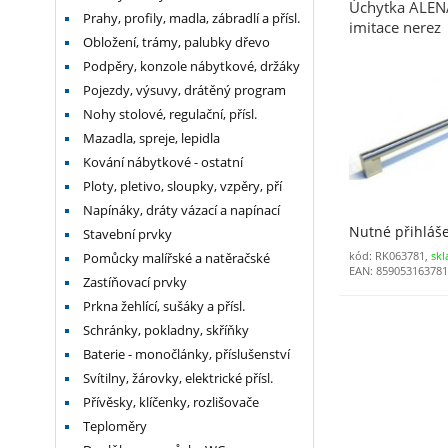
Úchytka ALEN
Prahy, profily, madla, zábradlí a přísl.
imitace nerez
Obložení, trámy, palubky dřevo
Podpěry, konzole nábytkové, držáky
Pojezdy, výsuvy, drátěný program
Nohy stolové, regulační, přísl.
Mazadla, spreje, lepidla
Kování nábytkové - ostatní
Ploty, pletivo, sloupky, vzpěry, pří
Napínáky, dráty vázací a napínací
Nutné přihláš
Stavební prvky
kód: RK063781,
skl
Pomůcky malířské a natěračské
EAN: 85905316378
Zastíňovací prvky
Prkna žehlící, sušáky a přísl.
Schránky, pokladny, skříňky
Baterie - monočlánky, příslušenství
Svítilny, žárovky, elektrické přísl.
Přívěsky, klíčenky, rozlišovače
Teploměry