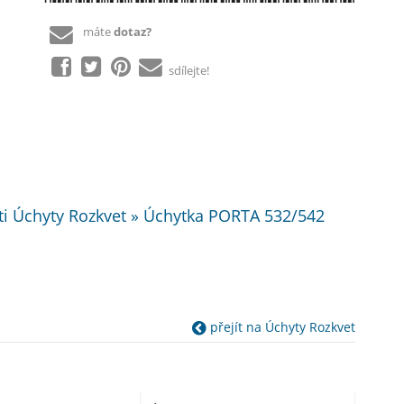
máte
dotaz?
sdílejte!
ti Úchyty Rozkvet » Úchytka PORTA 532/542
přejít na Úchyty Rozkvet