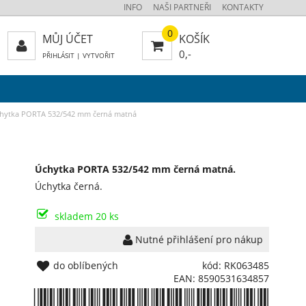
INFO
NAŠI PARTNEŘI
KONTAKTY
0
MŮJ ÚČET
KOŠÍK
0,-
PŘIHLÁSIT
|
VYTVOŘIT
hytka PORTA 532/542 mm černá matná
Úchytka PORTA 532/542 mm černá matná.
Úchytka černá.
skladem 20 ks
Nutné přihlášení pro nákup
do oblíbených
kód: RK063485
EAN: 8590531634857
*8590531634857*