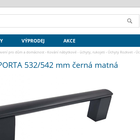
SY
VÝPRODEJ
AKCE
vení pro dům a domácnost
›
Kování nábytkové - úchyty, rukojeti
›
Úchyty Rozkvet
›
Úc
PORTA 532/542 mm černá matná