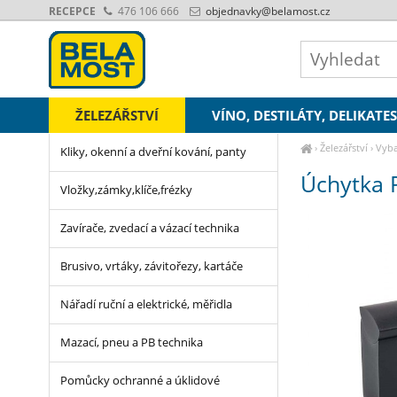
RECEPCE
476 106 666
objednavky
@belamost.cz
ŽELEZÁŘSTVÍ
VÍNO, DESTILÁTY, DELIKATE
›
Železářství
›
Vyba
Kliky, okenní a dveřní kování, panty
Úchytka 
Vložky,zámky,klíče,frézky
Zavírače, zvedací a vázací technika
Brusivo, vrtáky, závitořezy, kartáče
Nářadí ruční a elektrické, měřidla
Mazací, pneu a PB technika
Pomůcky ochranné a úklidové