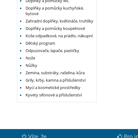
Doplňky a pomůcky WC
Doplňky a pomůcky kuchyňské,
bytové
Zahradní doplňky, květináče, truhlíky
Doplňky a pomůcky koupelnové
Koše odpadkové, na prádlo, nákupní
Dětský program
Odpuzovače, lapače, pastičky
Nože
Nůžky
Zemina, substráty, rašelina, kůra
Grily, krby, kamna a příslušenství
Mycí a kosmetické prostředky
Kyvety sifonové a příslušenství
Víte, že
Pro i