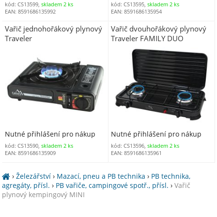
kód: CS13599,
skladem 2 ks
kód: CS13595,
skladem 2 ks
EAN: 8591686135992
EAN: 8591686135954
Vařič jednohořákový plynový
Vařič dvouhořákový plynový
Traveler
Traveler FAMILY DUO
Nutné přihlášení pro nákup
Nutné přihlášení pro nákup
kód: CS13590,
skladem 2 ks
kód: CS13596,
skladem 2 ks
EAN: 8591686135909
EAN: 8591686135961
›
Železářství
›
Mazací, pneu a PB technika
›
PB technika,
agregáty, přísl.
›
PB vařiče, campingové spotř., přísl.
›
Vařič
plynový kempingový MINI