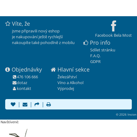
Víte, že
jsme připravili nový eshop
Facebook Bela Most
je nakupování ještě rychlejší
Pro info
nakoupíte také pohodlně z mobilu
Sdílet stránku
F.A.Q.
GDPR
Objednávky
Hlavní sekce
476 106 666
Železářství
dotaz
Víno a Alkohol
kontakt
Výprodej
|
|
|
© 2026 Insion
Navštívené: