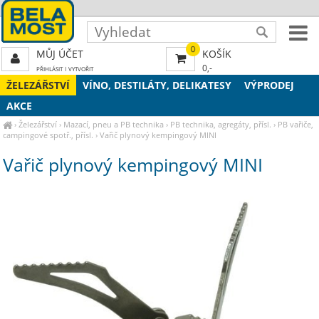
0
MŮJ ÚČET
KOŠÍK
0,-
PŘIHLÁSIT
|
VYTVOŘIT
ŽELEZÁŘSTVÍ
VÍNO, DESTILÁTY, DELIKATESY
VÝPRODEJ
AKCE
›
Železářství
›
Mazací, pneu a PB technika
›
PB technika, agregáty, přísl.
›
PB vařiče,
campingové spotř., přísl.
›
Vařič plynový kempingový MINI
Vařič plynový kempingový MINI