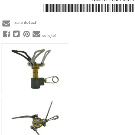
*8591686136036*
máte
dotaz?
sdílejte!