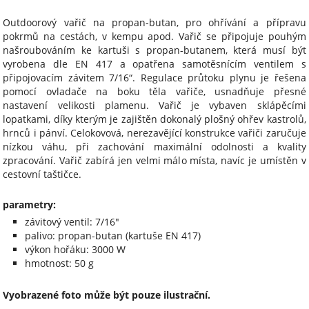
Outdoorový vařič na propan-butan, pro ohřívání a přípravu
pokrmů na cestách, v kempu apod. Vařič se připojuje pouhým
našroubováním ke kartuši s propan-butanem, která musí být
vyrobena dle EN 417 a opatřena samotěsnícím ventilem s
připojovacím závitem 7/16“. Regulace průtoku plynu je řešena
pomocí ovladače na boku těla vařiče, usnadňuje přesné
nastavení velikosti plamenu. Vařič je vybaven sklápěcími
lopatkami, díky kterým je zajištěn dokonalý plošný ohřev kastrolů,
hrnců i pánví. Celokovová, nerezavějící konstrukce vařiči zaručuje
nízkou váhu, při zachování maximální odolnosti a kvality
zpracování. Vařič zabírá jen velmi málo místa, navíc je umístěn v
cestovní taštičce.
parametry:
závitový ventil: 7/16"
palivo: propan-butan (kartuše EN 417)
výkon hořáku: 3000 W
hmotnost: 50 g
Vyobrazené foto může být pouze ilustrační.