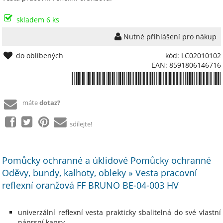
skladem 6 ks
Nutné přihlášení pro nákup
do oblíbených
kód: LC02010102
EAN: 8591806146716
*8591806146716*
máte
dotaz?
sdílejte!
Pomůcky ochranné a úklidové Pomůcky ochranné
Oděvy, bundy, kalhoty, obleky » Vesta pracovní
reflexní oranžová FF BRUNO BE-04-003 HV
univerzální reflexní vesta prakticky sbalitelná do své vlastní
náprsní kapsy