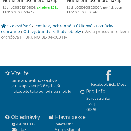
Nutné přihlášení pro nákup
Nutné přihlášení pro nákup
kód: LC303012196005,
skladem 12 ks
kód: LC0303003720004, není skladem
EAN: 8591806221475
EAN: 8591806133747
›
Železářství
›
Pomůcky ochranné a úklidové
›
Pomůcky
ochranné
›
Oděvy, bundy, kalhoty, obleky
›
Vesta pracovní reflexní
oranžová FF BRUNO BE-04-003 HV
Víte, že
jsme připravili nový eshop
Facebook Bela Most
je nakupování ještě rychlejší
Pro info
nakoupíte také pohodlně z mobilu
Sdílet stránku
F.A.Q.
GDPR
Objednávky
Hlavní sekce
476 106 666
Železářství
dotaz
Víno a Alkohol