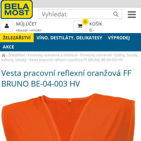
0
MŮJ ÚČET
KOŠÍK
0,-
PŘIHLÁSIT
|
VYTVOŘIT
ŽELEZÁŘSTVÍ
VÍNO, DESTILÁTY, DELIKATESY
VÝPRODEJ
AKCE
›
Železářství
›
Pomůcky ochranné a úklidové
›
Pomůcky ochranné
›
Oděvy, bundy,
kalhoty, obleky
›
Vesta pracovní reflexní oranžová FF BRUNO BE-04-003 HV
Vesta pracovní reflexní oranžová FF
BRUNO BE-04-003 HV