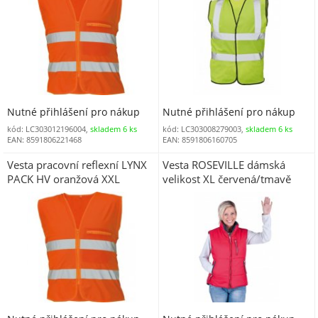
Nutné přihlášení pro nákup
Nutné přihlášení pro nákup
kód: LC303012196004,
skladem 6 ks
kód: LC303008279003,
skladem 6 ks
EAN: 8591806221468
EAN: 8591806160705
Vesta pracovní reflexní LYNX
Vesta ROSEVILLE dámská
PACK HV oranžová XXL
velikost XL červená/tmavě
modrá