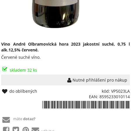
Víno André Olbramovická hora 2023 jakostní suché, 0,75 l
alk.12,5% červené.
Červené suché víno.
skladem 32 ks
Nutné přihlášení pro nákup
do oblíbených
kód: VP5023LA
EAN: 8595233010114
*8595233010114*
máte
dotaz?