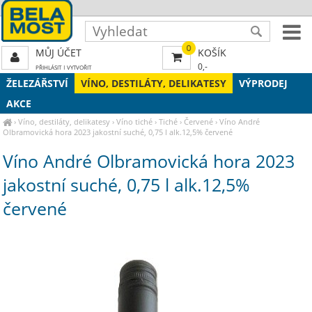
0
MŮJ ÚČET
KOŠÍK
0,-
PŘIHLÁSIT
|
VYTVOŘIT
ŽELEZÁŘSTVÍ
VÍNO, DESTILÁTY, DELIKATESY
VÝPRODEJ
AKCE
›
Víno, destiláty, delikatesy
›
Víno tiché
›
Tiché
›
Červené
›
Víno André
Olbramovická hora 2023 jakostní suché, 0,75 l alk.12,5% červené
Víno André Olbramovická hora 2023
jakostní suché, 0,75 l alk.12,5%
červené