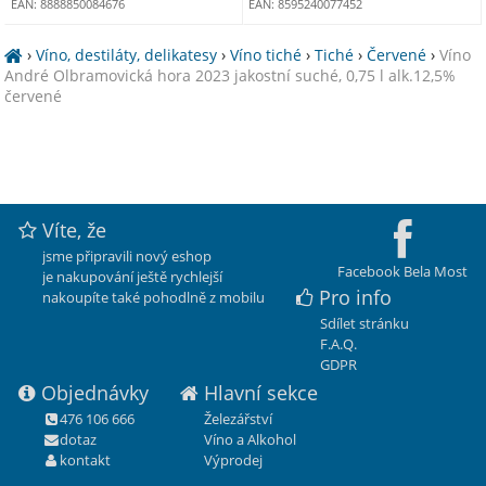
EAN: 8888850084676
EAN: 8595240077452
›
Víno, destiláty, delikatesy
›
Víno tiché
›
Tiché
›
Červené
›
Víno
André Olbramovická hora 2023 jakostní suché, 0,75 l alk.12,5%
červené
Víte, že
jsme připravili nový eshop
Facebook Bela Most
je nakupování ještě rychlejší
Pro info
nakoupíte také pohodlně z mobilu
Sdílet stránku
F.A.Q.
GDPR
Objednávky
Hlavní sekce
476 106 666
Železářství
dotaz
Víno a Alkohol
kontakt
Výprodej