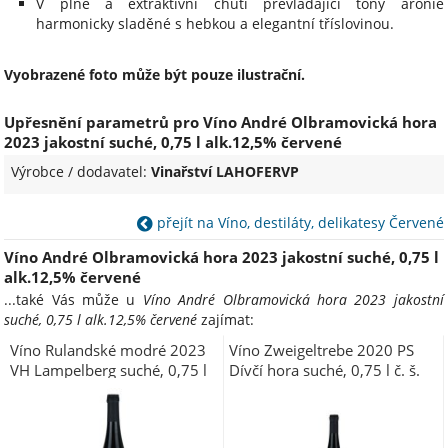
V plné a extraktivní chuti převládající tóny arónie
harmonicky sladěné s hebkou a elegantní tříslovinou.
Vyobrazené foto může být pouze ilustrační.
Upřesnění parametrů pro Víno André Olbramovická hora
2023 jakostní suché, 0,75 l alk.12,5% červené
Výrobce / dodavatel:
Vinařství LAHOFERVP
přejít na Víno, destiláty, delikatesy Červené
Víno André Olbramovická hora 2023 jakostní suché, 0,75 l
alk.12,5% červené
...také Vás může u
Víno André Olbramovická hora 2023 jakostní
suché, 0,75 l alk.12,5% červené
zajímat:
Víno Rulandské modré 2023
Víno Zweigeltrebe 2020 PS
VH Lampelberg suché, 0,75 l
Dívčí hora suché, 0,75 l č. š.
č.š.7423 alk. 12,5%
19820 alk. 12,5 %