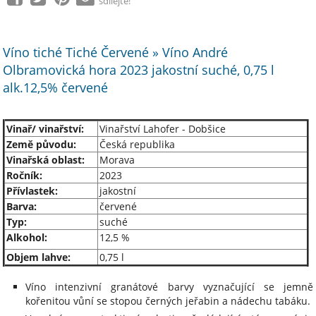
sdílejte!
Víno tiché Tiché Červené » Víno André
Olbramovická hora 2023 jakostní suché, 0,75 l
alk.12,5% červené
Vinař/ vinařství:
Vinařství Lahofer - Dobšice
Země původu:
Česká republika
Vinařská oblast:
Morava
Ročník:
2023
Přívlastek:
jakostní
Barva:
červené
Typ:
suché
Alkohol:
12,5
%
Objem lahve:
0,75 l
Víno intenzivní granátové barvy vyznačující se jemně
kořenitou vůní se stopou černých jeřabin a nádechu tabáku.