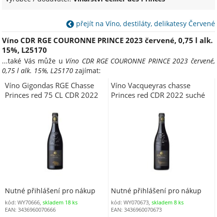
přejít na Víno, destiláty, delikatesy Červené
Víno CDR RGE COURONNE PRINCE 2023 červené, 0,75 l alk.
15%, L25170
...také Vás může u
Víno CDR RGE COURONNE PRINCE 2023 červené,
0,75 l alk. 15%, L25170
zajímat:
Víno Gigondas RGE Chasse
Víno Vacqueyras chasse
Princes red 75 CL CDR 2022
Princes red CDR 2022 suché
suché červené, alk. 15%
červené, 0,75 l alk. 14,5%
(23277)
L24163
Nutné přihlášení pro nákup
Nutné přihlášení pro nákup
kód: WY70666,
skladem 18 ks
kód: WY070673,
skladem 8 ks
EAN: 3436960070666
EAN: 3436960070673