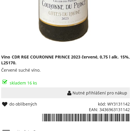
Víno CDR RGE COURONNE PRINCE 2023 červené, 0,75 l alk. 15%,
L25170.
Červené suché víno.
skladem 16 ks
Nutné přihlášení pro nákup
do oblíbených
kód: WY3131142
EAN: 3436963131142
*3436963131142*