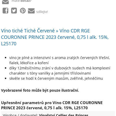
máte
dotaz?
sdílejte!
Víno tiché Tiché Červené » Víno CDR RGE
COURONNE PRINCE 2023 červené, 0,75 l alk. 15%,
L25170
víno je plné a intenzivní s aroma zralých červených třešní,
fialek, lékořice a koření
díky 12měsíčnímu zrání v dubových sudech má komplexní
charakter s tóny vanilky a jemnými tříslovinami
skvěle se hodí k červeným masům, zvěřině, jehněčímu
Vyobrazené foto může být pouze ilustrační.
Upřesnění parametrů pro Víno CDR RGE COURONNE
PRINCE 2023 červené, 0,75 l alk. 15%, L25170
Výrobce / dodavatel:
Vinařství Cellier des Princes