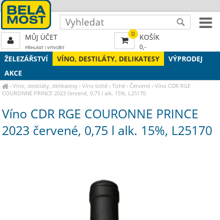
0
MŮJ ÚČET
KOŠÍK
0,-
PŘIHLÁSIT
|
VYTVOŘIT
ŽELEZÁŘSTVÍ
VÍNO, DESTILÁTY, DELIKATESY
VÝPRODEJ
AKCE
›
Víno, destiláty, delikatesy
›
Víno tiché
›
Tiché
›
Červené
›
Víno CDR RGE
COURONNE PRINCE 2023 červené, 0,75 l alk. 15%, L25170
Víno CDR RGE COURONNE PRINCE
2023 červené, 0,75 l alk. 15%, L25170