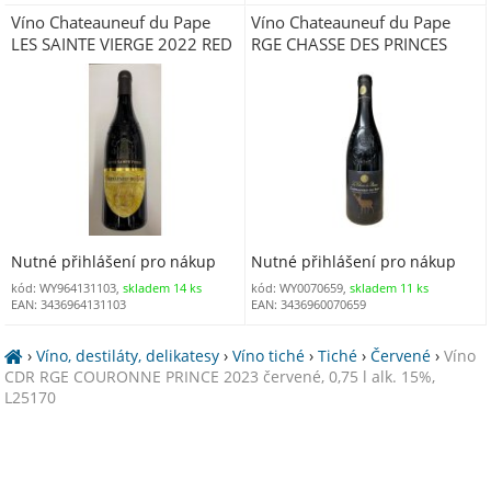
Víno Chateauneuf du Pape
Víno Chateauneuf du Pape
LES SAINTE VIERGE 2022 RED
RGE CHASSE DES PRINCES
červené 0,75 l alk. 14,5%
2023 červené, 0,75 l alk. 15%,
(240292)
L25055
Nutné přihlášení pro nákup
Nutné přihlášení pro nákup
kód: WY964131103,
skladem 14 ks
kód: WY0070659,
skladem 11 ks
EAN: 3436964131103
EAN: 3436960070659
›
Víno, destiláty, delikatesy
›
Víno tiché
›
Tiché
›
Červené
›
Víno
CDR RGE COURONNE PRINCE 2023 červené, 0,75 l alk. 15%,
L25170