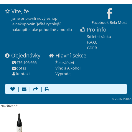
Víte, že
jsme připravili nový eshop
Facebook Bela Most
je nakupování ještě rychlejší
Pro info
nakoupíte také pohodlně z mobilu
Sdílet stránku
F.A.Q.
GDPR
Objednávky
Hlavní sekce
476 106 666
Železářství
dotaz
Víno a Alkohol
kontakt
Výprodej
|
|
|
© 2026 Insion
Navštívené: