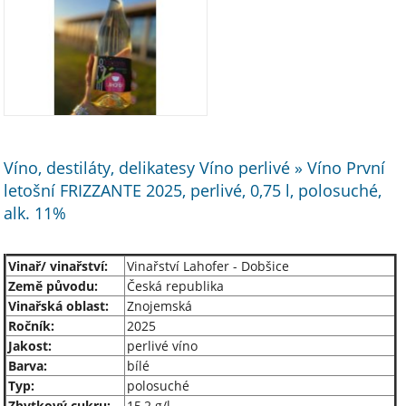
Víno, destiláty, delikatesy Víno perlivé » Víno První
letošní FRIZZANTE 2025, perlivé, 0,75 l, polosuché,
alk. 11%
Vinař/ vinařství:
Vinařství Lahofer - Dobšice
Země původu:
Česká republika
Vinařská oblast:
Znojemská
Ročník:
2025
Jakost:
perlivé víno
Barva:
bílé
Typ:
polosuché
Zbytkový cukru:
15,2 g/l