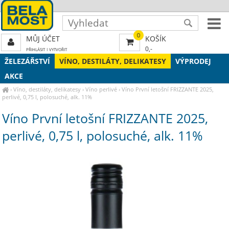
0
MŮJ ÚČET
KOŠÍK
0,-
PŘIHLÁSIT
|
VYTVOŘIT
ŽELEZÁŘSTVÍ
VÍNO, DESTILÁTY, DELIKATESY
VÝPRODEJ
AKCE
›
Víno, destiláty, delikatesy
›
Víno perlivé
›
Víno První letošní FRIZZANTE 2025,
perlivé, 0,75 l, polosuché, alk. 11%
Víno První letošní FRIZZANTE 2025,
perlivé, 0,75 l, polosuché, alk. 11%