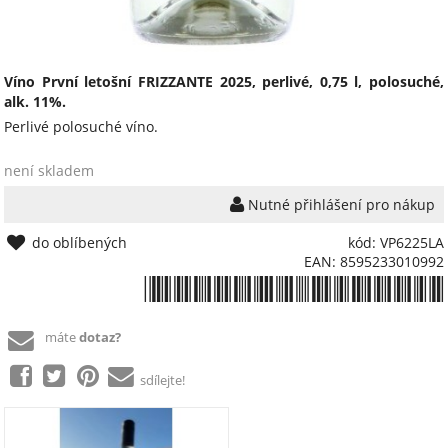
Víno První letošní FRIZZANTE 2025, perlivé, 0,75 l, polosuché,
alk. 11%.
Perlivé polosuché víno.
není skladem
Nutné přihlášení pro nákup
do oblíbených
kód: VP6225LA
EAN: 8595233010992
*8595233010992*
máte
dotaz?
sdílejte!