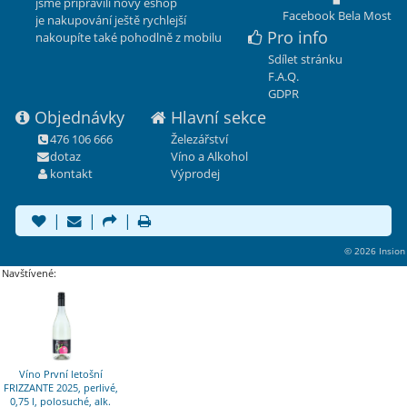
jsme připravili nový eshop
Facebook Bela Most
je nakupování ještě rychlejší
Pro info
nakoupíte také pohodlně z mobilu
Sdílet stránku
F.A.Q.
GDPR
Objednávky
Hlavní sekce
476 106 666
Železářství
dotaz
Víno a Alkohol
kontakt
Výprodej
|
|
|
© 2026 Insion
Navštívené:
Víno První letošní
FRIZZANTE 2025, perlivé,
0,75 l, polosuché, alk.