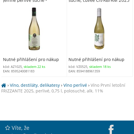
jemně perlivé suché -
suché, cuvée Ch/RB/RM 2025
Sauvignon, Sunny Sky, 0,75l,
0,75 l č.š. 0525 alk. 11%
alk. 10%, č. š. 1025
Nutné přihlášení pro nákup
Nutné přihlášení pro nákup
kód: AZ1025,
skladem 22 ks
kód: VZ0525,
skladem 18 ks
EAN: 8595240081183
EAN: 8594188961359
›
Víno, destiláty, delikatesy
›
Víno perlivé
›
Víno První letošní
FRIZZANTE 2025, perlivé, 0,75 l, polosuché, alk. 11%
Víte, že