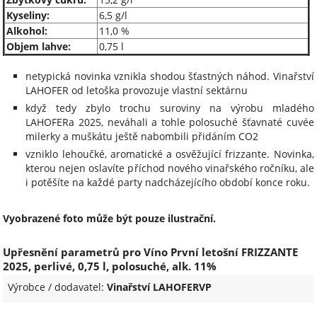
Kyseliny:
6,5 g/l
Alkohol:
11,0 %
Objem lahve:
0,75 l
netypick
á novinka vznikla shodou
šťastn
ých náhod. Vina
řstv
í
LAHOFER od leto
ška provozuje vlastn
í sektárnu
kdy
ž tedy zbylo trochu suroviny na v
ýrobu mladého
LAHOFERa 2025, neváhali a tohle polosuché
šťavnat
é cuvée
milerky a mu
šk
átu je
ště nabombili přid
áním CO2
vzniklo lehou
čk
é, aromatické a osv
ěžuj
ící
frizzante
. Novinka,
kterou nejen oslavíte p
ř
íchod nového vina
řsk
ého ro
čn
íku, ale
i pot
ěš
íte na ka
žd
é party nadcházejícího období konce roku.
Vyobrazené foto může být pouze ilustrační.
Upřesnění parametrů pro Víno První letošní FRIZZANTE
2025, perlivé, 0,75 l, polosuché, alk. 11%
Výrobce / dodavatel:
Vinařství LAHOFERVP