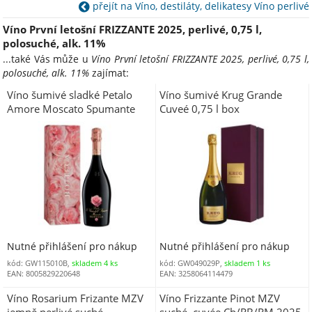
přejít na Víno, destiláty, delikatesy Víno perlivé
Víno První letošní FRIZZANTE 2025, perlivé, 0,75 l,
polosuché, alk. 11%
...také Vás může u
Víno První letošní FRIZZANTE 2025, perlivé, 0,75 l,
polosuché, alk. 11%
zajímat:
Víno šumivé sladké Petalo
Víno šumivé Krug Grande
Amore Moscato Spumante
Cuveé 0,75 l box
0,75 l alk. 6,5 % BOTTEGA
dárkové balení
Nutné přihlášení pro nákup
Nutné přihlášení pro nákup
kód: GW115010B,
skladem 4 ks
kód: GW049029P,
skladem 1 ks
EAN: 8005829220648
EAN: 3258064114479
Víno Rosarium Frizante MZV
Víno Frizzante Pinot MZV