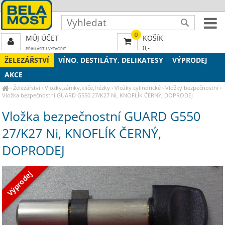
0
MŮJ ÚČET
KOŠÍK
0,-
PŘIHLÁSIT
|
VYTVOŘIT
ŽELEZÁŘSTVÍ
VÍNO, DESTILÁTY, DELIKATESY
VÝPRODEJ
AKCE
›
Železářství
›
Vložky,zámky,klíče,frézky
›
Vložky cylindrické
›
Vložky bezpečnostní
›
Vložka bezpečnostní GUARD G550 27/K27 Ni, KNOFLÍK ČERNÝ, DOPRODEJ
Vložka bezpečnostní GUARD G550
27/K27 Ni, KNOFLÍK ČERNÝ,
DOPRODEJ
Výprodej