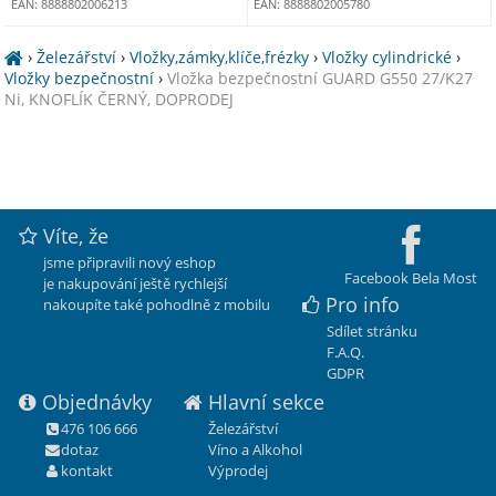
EAN: 8888802006213
EAN: 8888802005780
›
Železářství
›
Vložky,zámky,klíče,frézky
›
Vložky cylindrické
›
Vložky bezpečnostní
›
Vložka bezpečnostní GUARD G550 27/K27
Ni, KNOFLÍK ČERNÝ, DOPRODEJ
Víte, že
jsme připravili nový eshop
Facebook Bela Most
je nakupování ještě rychlejší
Pro info
nakoupíte také pohodlně z mobilu
Sdílet stránku
F.A.Q.
GDPR
Objednávky
Hlavní sekce
476 106 666
Železářství
dotaz
Víno a Alkohol
kontakt
Výprodej