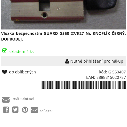
Vložka bezpečnostní GUARD G550 27/K27 Ni, KNOFLÍK ČERNÝ,
DOPRODEJ.
skladem 2 ks
Nutné přihlášení pro nákup
do oblíbených
kód: G 550407
EAN: 8888815020787
*8888815020787*
máte
dotaz?
sdílejte!