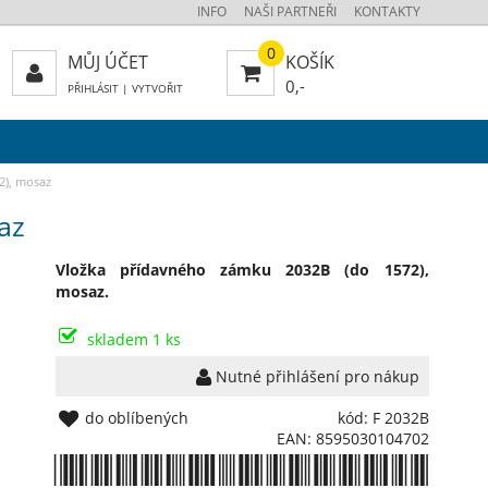
INFO
NAŠI PARTNEŘI
KONTAKTY
0
MŮJ ÚČET
KOŠÍK
0,-
PŘIHLÁSIT
|
VYTVOŘIT
2), mosaz
az
Vložka přídavného zámku 2032B (do 1572),
mosaz.
skladem 1 ks
Nutné přihlášení pro nákup
do oblíbených
kód: F 2032B
EAN: 8595030104702
*8595030104702*