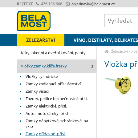
RECEPCE
476 106 666
objednavky
@belamost.cz
ŽELEZÁŘSTVÍ
VÍNO, DESTILÁTY, DELIKATE
›
Železářství
›
Vlož
Kliky, okenní a dveřní kování, panty
Vložka p
Vložky,zámky,klíče,frézky
Vložky cylindrické
Zámky zadlabací, příslušenství
Zámky visací
Závory, petlice bezpečnostní, přísl.
Zámky elektrické, přísl.
Auto, motozámky, přísl
Zámky nábytkové, schránkové, na
sklo
Zámky přídavné, přísl.