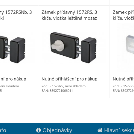
ný 1572RSNb, 3
Zámek přídavný 1572RS, 3
Zámek pří
ikl
klíče, vložka leštěná mosaz
klíče. vlo
BÍLÝ
ení pro nákup
Nutné přihlášení pro nákup
Nutné při
není skladem
kód: F 1572RS, není skladem
kód: F 1572RS
35
EAN: 8592721066011
EAN: 8592721
nfo
Objednávky
Hlavní sekc