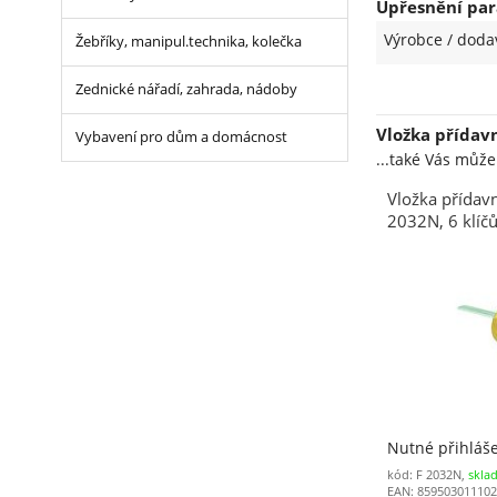
Upřesnění par
Výrobce / doda
Žebříky, manipul.technika, kolečka
Zednické nářadí, zahrada, nádoby
Vložka přídav
Vybavení pro dům a domácnost
...také Vás můž
Vložka přída
2032N, 6 klíčů
Nutné přihláš
kód: F 2032N,
skla
EAN: 85950301110