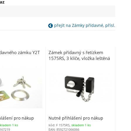
az
přejít na Zámky přídavné, přísl.
ídavného zámku Y2T
Zámek přídavný s řetízkem
1575RS, 3 klíče, vložka leštěná
mosaz
hlášení pro nákup
Nutné přihlášení pro nákup
skladem 1 ks
kód: F 1575RS,
skladem 1 ks
167219
EAN: 8592721066066