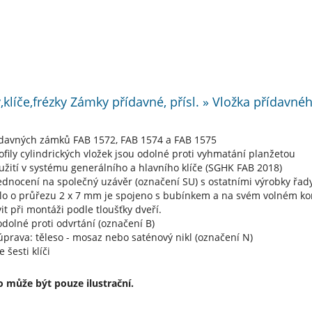
,klíče,frézky Zámky přídavné, přísl. » Vložka přídav
ídavných zámků FAB 1572, FAB 1574 a FAB 1575
ofily cylindrických vložek jsou odolné proti vyhmatání planžetou
žití v systému generálního a hlavního klíče (SGHK FAB 2018)
dnocení na společný uzávěr (označení SU) s ostatními výrobky řad
lo o průřezu 2 x 7 mm je spojeno s bubínkem a na svém volném ko
it při montáži podle tloušťky dveří.
dolné proti odvrtání (označení B)
prava: těleso - mosaz nebo saténový nikl (označení N)
 šesti klíči
 může být pouze ilustrační.