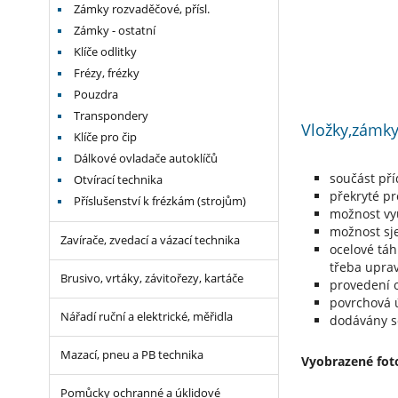
Zámky rozvaděčové, přísl.
Zámky - ostatní
Klíče odlitky
Frézy, frézky
Pouzdra
Transpondery
Vložky,zámky
Klíče pro čip
Dálkové ovladače autoklíčů
součást př
Otvírací technika
překryté pr
Příslušenství k frézkám (strojům)
možnost vyu
možnost sje
Zavírače, zvedací a vázací technika
ocelové táh
třeba uprav
Brusivo, vrtáky, závitořezy, kartáče
provedení o
povrchová ú
Nářadí ruční a elektrické, měřidla
dodávány se
Mazací, pneu a PB technika
Vyobrazené foto
Pomůcky ochranné a úklidové