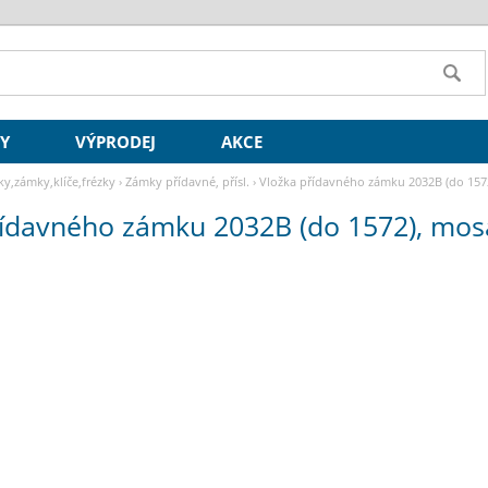
SY
VÝPRODEJ
AKCE
ky,zámky,klíče,frézky
›
Zámky přídavné, přísl.
›
Vložka přídavného zámku 2032B (do 157
řídavného zámku 2032B (do 1572), mos