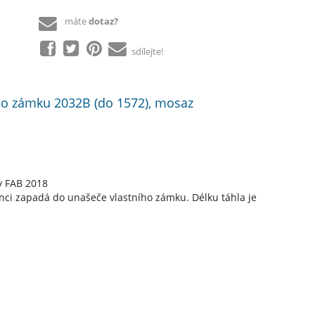
máte
dotaz?
sdílejte!
ného zámku 2032B (do 1572), mosaz
y FAB 2018
nci zapadá do unašeče vlastního zámku. Délku táhla je