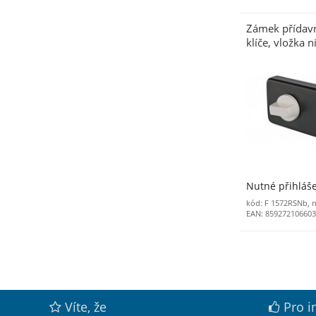
Zámek přídav
klíče, vložka n
Nutné přihláš
kód: F 1572RSNb, 
EAN: 85927210660
Víte, že
Pro i