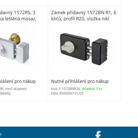
davný 1572RS, 3
Zámek přídavný 1572BN R1, 6
žka leštěná mosaz,
klíčů, profíl R20, vložka nikl
hlášení pro nákup
Nutné přihlášení pro nákup
BI, není skladem
kód: F 1572BNR20,
skladem 3 ks
066042
EAN: 8595030151225
e