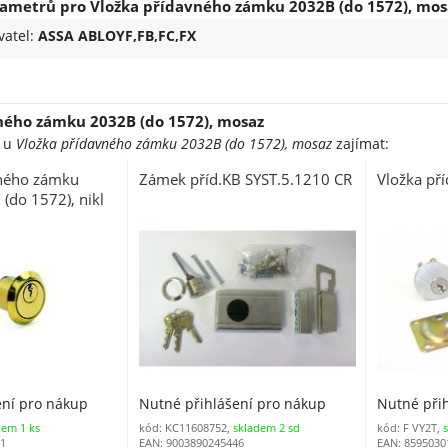
ametrů pro Vložka přídavného zámku 2032B (do 1572), mos
vatel:
ASSA ABLOYF,FB,FC,FX
ného zámku 2032B (do 1572), mosaz
e u
Vložka přídavného zámku 2032B (do 1572), mosaz
zajímat:
vného zámku
Zámek příd.KB SYST.5.1210 CR
Vložka př
 (do 1572), nikl
ení pro nákup
Nutné přihlášení pro nákup
Nutné při
dem 1 ks
kód: KC11608752,
skladem 2 sd
kód: F VY2T,
21
EAN: 9003890245446
EAN: 8595030