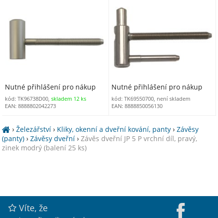
satén, protipožární
nikl lesklý, protipožární
Nutné přihlášení pro nákup
Nutné přihlášení pro nákup
kód: TK96738D00,
skladem 12 ks
kód: TK69550700, není skladem
EAN: 8888802042273
EAN: 8888850056130
›
Železářství
›
Kliky, okenní a dveřní kování, panty
›
Závěsy
(panty)
›
Závěsy dveřní
›
Závěs dveřní JP 5 P vrchní díl, pravý,
zinek modrý (balení 25 ks)
Víte, že