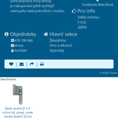
jsme připravili nový eshop
Facebook Bela Most
je nakupování ještě rychlejší
Pro info
nakoupíte také pohodlně z mobilu
Sdílet stránku
F.A.Q.
GDPR
Objednávky
Hlavní sekce
476 106 666
Železářství
dotaz
Víno a Alkohol
kontakt
Výprodej
|
|
|
© 2026 Insion
Navštívené:
Závěs dveřní JP 5 P
vrchní díl, pravý, zinek
modrý (balení 25 ks)