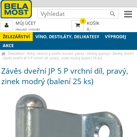
0
MŮJ ÚČET
KOŠÍK
0,-
PŘIHLÁSIT
|
VYTVOŘIT
ŽELEZÁŘSTVÍ
VÍNO, DESTILÁTY, DELIKATESY
VÝPRODEJ
AKCE
›
Železářství
›
Kliky, okenní a dveřní kování, panty
›
Závěsy (panty)
›
Závěsy dveřní
›
Závěs dveřní JP 5 P vrchní díl, pravý, zinek modrý (balení 25 ks)
Závěs dveřní JP 5 P vrchní díl, pravý,
zinek modrý (balení 25 ks)