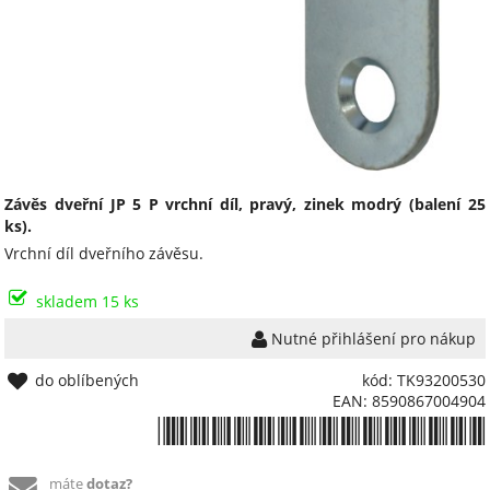
Závěs dveřní JP 5 P vrchní díl, pravý, zinek modrý (balení 25
ks).
Vrchní díl dveřního závěsu.
skladem 15 ks
Nutné přihlášení pro nákup
do oblíbených
kód: TK93200530
EAN: 8590867004904
*8590867004904*
máte
dotaz?