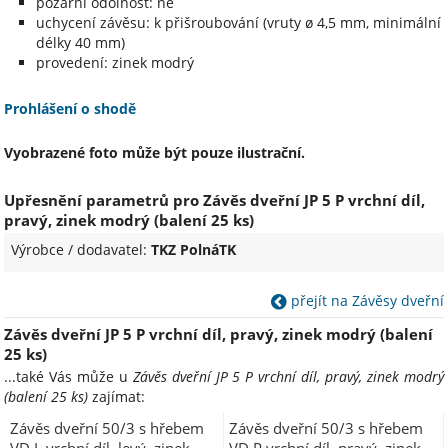
požární odolnost: ne
uchycení závěsu: k přišroubování (vruty ø 4,5 mm, minimální
délky 40 mm)
provedení: zinek modrý
Prohlášení o shodě
Vyobrazené foto může být pouze ilustrační.
Upřesnění parametrů pro Závěs dveřní JP 5 P vrchní díl,
pravý, zinek modrý (balení 25 ks)
Výrobce / dodavatel:
TKZ PolnáTK
přejít na Závěsy dveřní
Závěs dveřní JP 5 P vrchní díl, pravý, zinek modrý (balení
25 ks)
...také Vás může u
Závěs dveřní JP 5 P vrchní díl, pravý, zinek modrý
(balení 25 ks)
zajímat:
Závěs dveřní 50/3 s hřebem
Závěs dveřní 50/3 s hřebem
VD L vrchní díl, levý, zinek
VD P vrchní díl, pravý, zinek