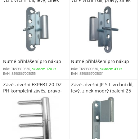
modrý
modrý
Nutné přihlášení pro nákup
Nutné přihlášení pro nákup
kód: TK93310530,
skladem 120 ks
kód: TK93300530,
skladem 43 ks
EAN: 8590867005055
EAN: 8590867005031
Závěs dveřní EXPERT 20 DZ
Závěs dveřní JP 5 L vrchní díl,
PH kompletní závěs, pravo-
levý, zinek modrý (balení 25
levý, zinek žlutý
ks)