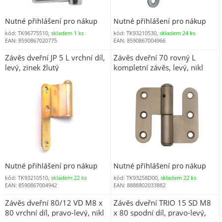
Nutné přihlášení pro nákup
Nutné přihlášení pro nákup
kód: TK96775510,
skladem 1 ks
kód: TK93210530,
skladem 24 ks
EAN: 8590867020775
EAN: 8590867004966
Závěs dveřní JP 5 L vrchní díl,
Závěs dveřní 70 rovný L
levý, zinek žlutý
kompletní závěs, levý, nikl
satén
Nutné přihlášení pro nákup
Nutné přihlášení pro nákup
kód: TK93210510,
skladem 22 ks
kód: TK93258D00,
skladem 22 ks
EAN: 8590867004942
EAN: 8888802033882
Závěs dveřní 80/12 VD M8 x
Závěs dveřní TRIO 15 SD M8
80 vrchní díl, pravo-levý, nikl
x 80 spodní díl, pravo-levý,