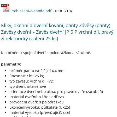
Prohlaseni-o-shode.pdf
(1018.57 kB)
Kliky, okenní a dveřní kování, panty Závěsy (panty)
Závěsy dveřní » Závěs dveřní JP 5 P vrchní díl, pravý,
zinek modrý (balení 25 ks)
K otočnému spojení dveří s polodrážkou a zárubně.
parametry:
průměr pantu (vnější): 14,4 mm
únosnost / ks: 25 kg
typ závěsu: vrchní díl (VD)
typ dveří: interiérové
orientace dveří nebo okna: pro pravé dveře (zárubeň)
materiál dveřního křídla: dřevo
provedení dveří: s polodrážkou
ukončenívýrobku: půlkulaté (UR25)
materiál výrobku (převažující): ocel