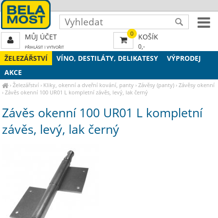
0
MŮJ ÚČET
KOŠÍK
0,-
PŘIHLÁSIT
|
VYTVOŘIT
ŽELEZÁŘSTVÍ
VÍNO, DESTILÁTY, DELIKATESY
VÝPRODEJ
AKCE
›
Železářství
›
Kliky, okenní a dveřní kování, panty
›
Závěsy (panty)
›
Závěsy okenní
›
Závěs okenní 100 UR01 L kompletní závěs, levý, lak černý
Závěs okenní 100 UR01 L kompletní
závěs, levý, lak černý