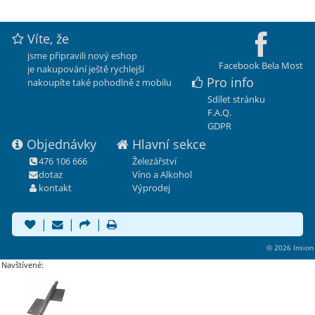
Víte, že
jsme připravili nový eshop
Facebook Bela Most
je nakupování ještě rychlejší
Pro info
nakoupíte také pohodlně z mobilu
Sdílet stránku
F.A.Q.
GDPR
Objednávky
Hlavní sekce
476 106 666
Železářství
dotaz
Víno a Alkohol
kontakt
Výprodej
|
|
|
© 2026 Insion
Navštívené: