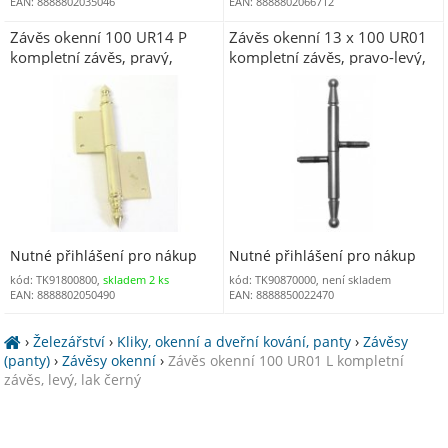
EAN: 8888802035046
EAN: 8888802066712
Závěs okenní 100 UR14 P
Závěs okenní 13 x 100 UR01
kompletní závěs, pravý,
kompletní závěs, pravo-levý,
pomosaz lesklá
nerez
Nutné přihlášení pro nákup
Nutné přihlášení pro nákup
kód: TK91800800,
skladem 2 ks
kód: TK90870000, není skladem
EAN: 8888802050490
EAN: 8888850022470
›
Železářství
›
Kliky, okenní a dveřní kování, panty
›
Závěsy
(panty)
›
Závěsy okenní
›
Závěs okenní 100 UR01 L kompletní
závěs, levý, lak černý