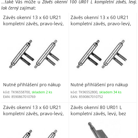
...také Vás může u
Závěs okenní 100 UR01 L kompletní závěs, levý,
lak černý
zajímat:
Závěs okenní 13 x 60 UR21
Závěs okenní 13 x 60 UR21
kompletní závěs, pravo-levý,
kompletní závěs, pravo-levý,
nikl lesklý
pomosaz lesklá
Nutné přihlášení pro nákup
Nutné přihlášení pro nákup
kód: TK96558700,
skladem 2 ks
kód: TK96552800,
skladem 34 ks
EAN: 8590867010769
EAN: 8590867010752
Závěs okenní 13 x 60 UR21
Závěs okenní 80 UR01 L
kompletní závěs, pravo-levý,
kompletní závěs, levý, bez
stará mosaz
povrchové úpravy