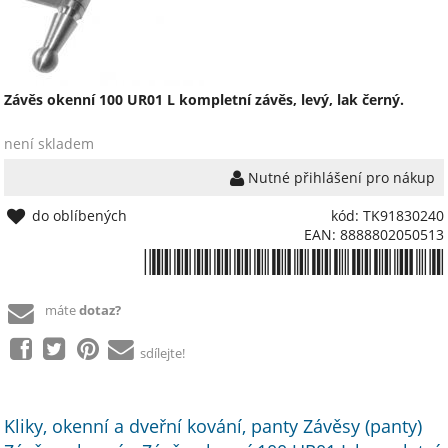
Závěs okenní 100 UR01 L kompletní závěs, levý, lak černý.
není skladem
Nutné přihlášení pro nákup
do oblíbených
kód: TK91830240
EAN: 8888802050513
*8888802050513*
máte
dotaz?
sdílejte!
Kliky, okenní a dveřní kování, panty Závěsy (panty)