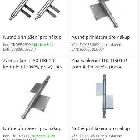
Nutné přihlášení pro nákup
Nutné přihlášení pro nákup
kód: TK96552B90,
skladem 8 ks
kód: TK91630000, není skladem
EAN: 8590867020317
EAN: 8888802035084
Závěs okenní 80 UR01 P
Závěs okenní 100 UR01 P
kompletní závěs, pravý, bez
kompletní závěs, pravý,
povrchové úpravy
průměr 6 mm, zinek modrý
Nutné přihlášení pro nákup
Nutné přihlášení pro nákup
kód: TK91620000,
skladem 20 ks
kód: TK91920530, není skladem