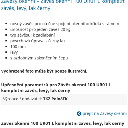
Závěsy okenní » Závěs okenní 100 UR01 L kompletní
závěs, levý, lak černý
nosný závěs pro otočné spojení okenního křídla s rámem
únosnost pro jeden závěs 20 kg
typ závěsu: k zadlabání
povrchová úprava - černý lak
100 mm
levý
s ozdobným zakončením čepu
Vyobrazené foto může být pouze ilustrační.
Upřesnění parametrů pro Závěs okenní 100 UR01 L
kompletní závěs, levý, lak černý
Výrobce / dodavatel:
TKZ PolnáTK
přejít na Závěsy okenní
Závěs okenní 100 UR01 L kompletní závěs, levý, lak černý