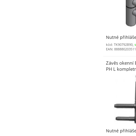
Nutné přihláš
kód: TK90792B90,
EAN: 88888020351
Závěs okenní 
PH L kompletní
zinek modrý (b
Nutné přihláš