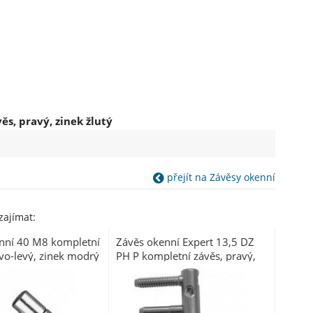
s, pravý, zinek žlutý
přejít na Závěsy okenní
zajímat:
nní 40 M8 kompletní
Závěs okenní Expert 13,5 DZ
vo-levý, zinek modrý
PH P kompletní závěs, pravý,
0 ks)
zinek modrý