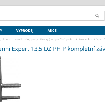
SY
VÝPRODEJ
AKCE
y, okenní a dveřní kování, panty
›
Závěsy (panty)
›
Závěsy okenní
›
Závěs okenní Expert 1
nní Expert 13,5 DZ PH P kompletní závě