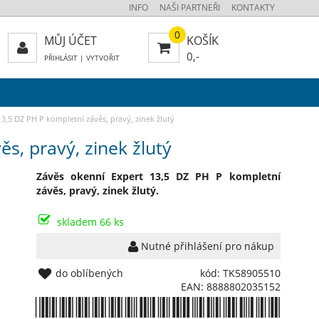
INFO
NAŠI PARTNEŘI
KONTAKTY
0
MŮJ ÚČET
KOŠÍK
0,-
PŘIHLÁSIT
|
VYTVOŘIT
3,5 DZ PH P kompletní závěs, pravý, zinek žlutý
s, pravý, zinek žlutý
Závěs okenní Expert 13,5 DZ PH P kompletní
závěs, pravý, zinek žlutý.
skladem 66 ks
Nutné přihlášení pro nákup
do oblíbených
kód: TK58905510
EAN: 8888802035152
*8888802035152*