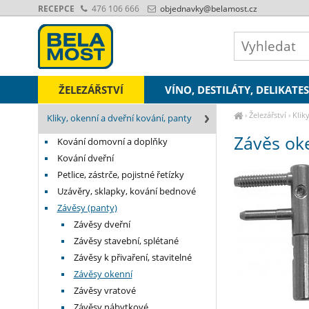
RECEPCE
476 106 666
objednavky
@belamost.cz
ŽELEZÁŘSTVÍ
VÍNO, DESTILÁTY, DELIKATE
›
Železářství
›
Klik
Kliky, okenní a dveřní kování, panty
Závěs oke
Kování domovní a doplňky
Kování dveřní
Petlice, zástrče, pojistné řetízky
Uzávěry, sklapky, kování bednové
Závěsy (panty)
Závěsy dveřní
Závěsy stavební, splétané
Závěsy k přivaření, stavitelné
Závěsy okenní
Závěsy vratové
Závěsy nábytkové