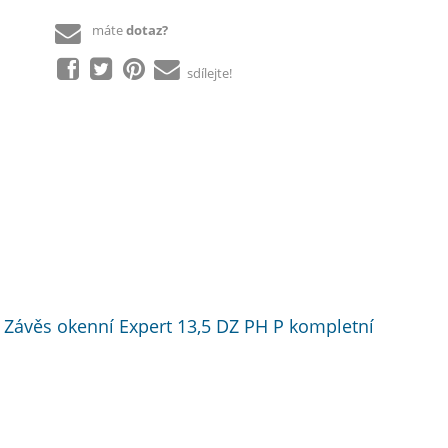
máte
dotaz?
sdílejte!
 » Závěs okenní Expert 13,5 DZ PH P kompletní