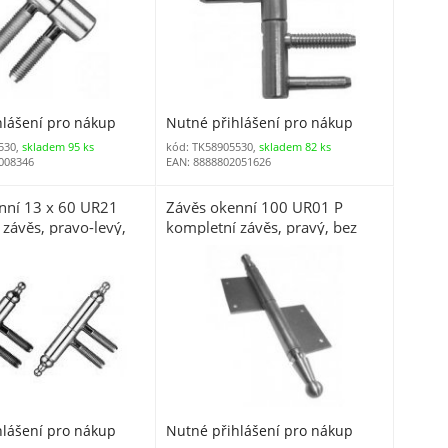
hlášení pro nákup
Nutné přihlášení pro nákup
530,
skladem 95 ks
kód: TK58905530,
skladem 82 ks
008346
EAN: 8888802051626
nní 13 x 60 UR21
Závěs okenní 100 UR01 P
závěs, pravo-levý,
kompletní závěs, pravý, bez
az
povrchové úpravy
hlášení pro nákup
Nutné přihlášení pro nákup