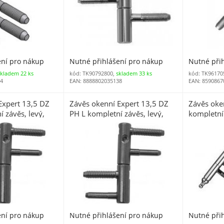
ení pro nákup
Nutné přihlášení pro nákup
Nutné při
skladem 22 ks
kód: TK90792800,
skladem 33 ks
kód: TK96170
14
EAN: 8888802035138
EAN: 8590867
Expert 13,5 DZ
Závěs okenní Expert 13,5 DZ
Závěs oke
 závěs, levý,
PH L kompletní závěs, levý,
kompletní 
alení 25 ks)
zinek žlutý
stará mos
ení pro nákup
Nutné přihlášení pro nákup
Nutné při