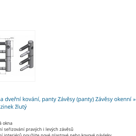
í a dveřní kování, panty Závěsy (panty) Závěsy okenní
 zinek žlutý
á okna
í seřizování pravých i levých závěsů
í interiérů použijte nové plastové nebo kovové návleky