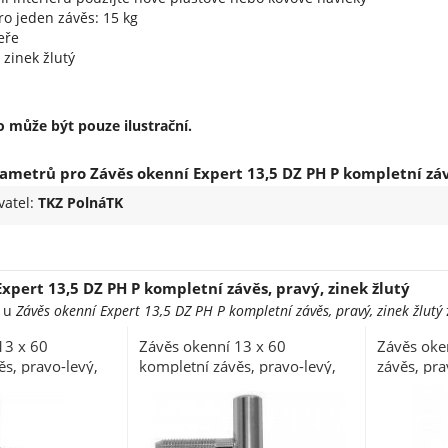
o jeden závěs: 15 kg
eře
 zinek žlutý
 může být pouze ilustrační.
metrů pro Závěs okenní Expert 13,5 DZ PH P kompletní závě
vatel:
TKZ PolnáTK
xpert 13,5 DZ PH P kompletní závěs, pravý, zinek žlutý
e u
Závěs okenní Expert 13,5 DZ PH P kompletní závěs, pravý, zinek žlutý
13 x 60
Závěs okenní 13 x 60
Závěs oke
s, pravo-levý,
kompletní závěs, pravo-levý,
závěs, pra
pomosaz lesklá
(balení 10