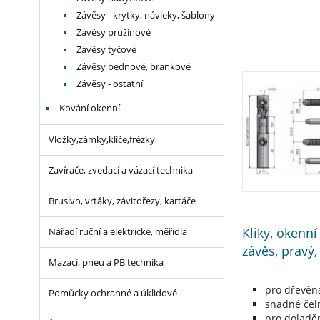
Závěsy - krytky, návleky, šablony
Závěsy pružinové
Závěsy tyčové
Závěsy bednové, brankové
Závěsy - ostatní
Kování okenní
Vložky,zámky,klíče,frézky
Zavírače, zvedací a vázací technika
Brusivo, vrtáky, závitořezy, kartáče
Kliky, okenn
Nářadí ruční a elektrické, měřidla
závěs, pravý,
Mazací, pneu a PB technika
pro dřevěn
Pomůcky ochranné a úklidové
snadné čeln
pro doladěn