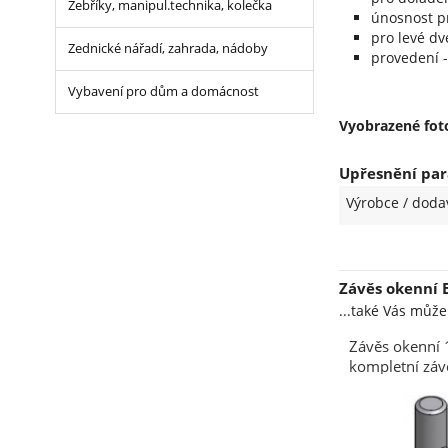
Žebříky, manipul.technika, kolečka
únosnost pr
pro levé dv
Zednické nářadí, zahrada, nádoby
provedení -
Vybavení pro dům a domácnost
Vyobrazené foto
Upřesnění para
Výrobce / doda
Závěs okenní E
...také Vás můž
Závěs okenní 
kompletní závě
stará mosaz