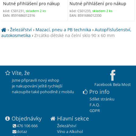
Nutné přihlášení pro nákup
Nutné přihlášení pro nákup
kód: CS01231,
skladem 2 ks
kód: CS01233,
skladem 2 ks
EAN: 8591686012316
EAN: 8591686012330
›
Železářství
›
Mazací, pneu a PB technika
›
Autopříslušenství,
autokosmetika
›
Zrcátko dětské na čelní sklo 90 x 60 mm
Víte, že
jsme připravili nový eshop
Facebook Bela Most
je nakupování ještě rychlejší
Pro info
nakoupíte také pohodlně z mobilu
Sdílet stránku
F.A.Q.
GDPR
Objednávky
Hlavní sekce
476 106 666
Železářství
dotaz
Víno a Alkohol