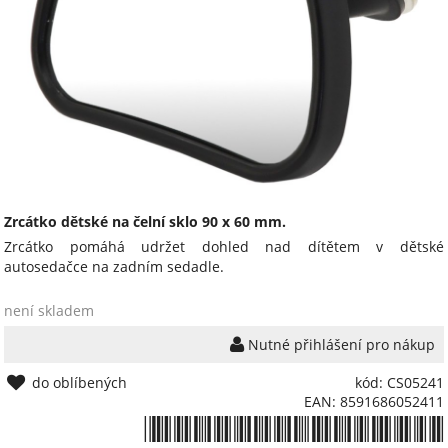
Zrcátko dětské na čelní sklo 90 x 60 mm.
Zrcátko pomáhá udržet dohled nad dítětem v dětské
autosedačce na zadním sedadle.
není skladem
Nutné přihlášení pro nákup
do oblíbených
kód: CS05241
EAN: 8591686052411
*8591686052411*