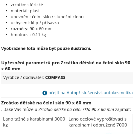
zrcátko: sférické
materiál: plast
upevnění: čelní sklo / sluneční clonu
uchycení: klip / přísavka
rozměry: 90 x 60 mm
hmotnost: 0,11 kg
Vyobrazené foto může být pouze ilustrační.
Upřesnění parametrů pro Zrcátko dětské na čelní sklo 90
x 60 mm
Výrobce / dodavatel:
COMPASS
přejít na Autopříslušenství, autokosmetika
Zrcátko dětské na čelní sklo 90 x 60 mm
...také Vás může u
Zrcátko dětské na čelní sklo 90 x 60 mm
zajímat:
Lano tažné s karabinami 3000
Lano ocelové vyprošťovací s
kg
karabinami odpružené 7000
kg