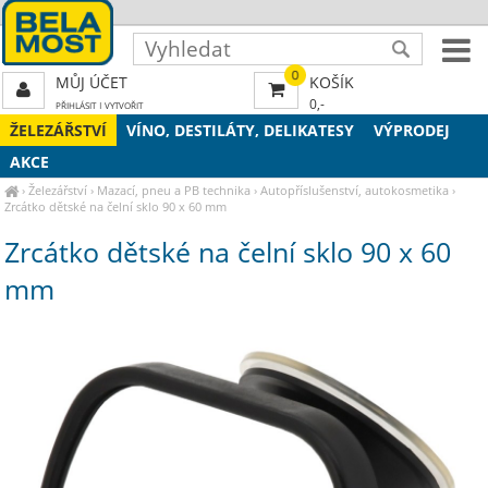
0
MŮJ ÚČET
KOŠÍK
0,-
PŘIHLÁSIT
|
VYTVOŘIT
ŽELEZÁŘSTVÍ
VÍNO, DESTILÁTY, DELIKATESY
VÝPRODEJ
AKCE
›
Železářství
›
Mazací, pneu a PB technika
›
Autopříslušenství, autokosmetika
›
Zrcátko dětské na čelní sklo 90 x 60 mm
Zrcátko dětské na čelní sklo 90 x 60
mm