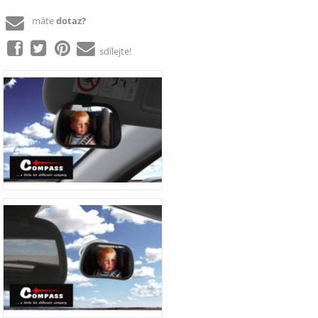
máte
dotaz?
sdílejte!