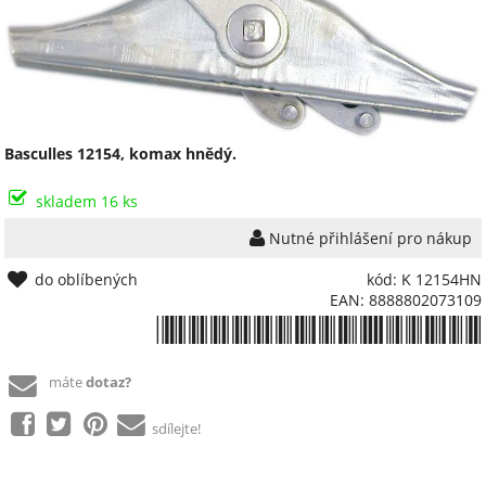
Basculles 12154, komax hnědý.
skladem 16 ks
Nutné přihlášení pro nákup
do oblíbených
kód: K 12154HN
EAN: 8888802073109
*8888802073109*
máte
dotaz?
sdílejte!