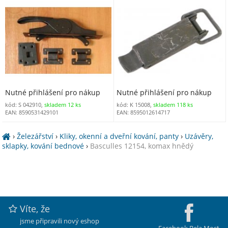
Nutné přihlášení pro nákup
Nutné přihlášení pro nákup
kód: S 042910,
skladem 12 ks
kód: K 15008,
skladem 118 ks
EAN: 8590531429101
EAN: 8595012614717
›
Železářství
›
Kliky, okenní a dveřní kování, panty
›
Uzávěry,
sklapky, kování bednové
›
Basculles 12154, komax hnědý
Víte, že
jsme připravili nový eshop