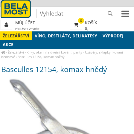
0
MŮJ ÚČET
KOŠÍK
0,-
PŘIHLÁSIT
|
VYTVOŘIT
ŽELEZÁŘSTVÍ
VÍNO, DESTILÁTY, DELIKATESY
VÝPRODEJ
AKCE
›
Železářství
›
Kliky, okenní a dveřní kování, panty
›
Uzávěry, sklapky, kování
bednové
›
Basculles 12154, komax hnědý
Basculles 12154, komax hnědý