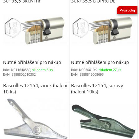
30+35,5 3kl.Ni hr
30K+35,5 DOPRODEJ
Výprodej
Nutné přihlášení pro nákup
Nutné přihlášení pro nákup
kód: KC11640550,
skladem 6 ks
kód: KC950010K,
skladem 27 ks
EAN: 8888802010302
EAN: 8888815008693
Basculles 12154, zinek (balení
Basculles 12154, surový
10 ks)
(balení 10ks)