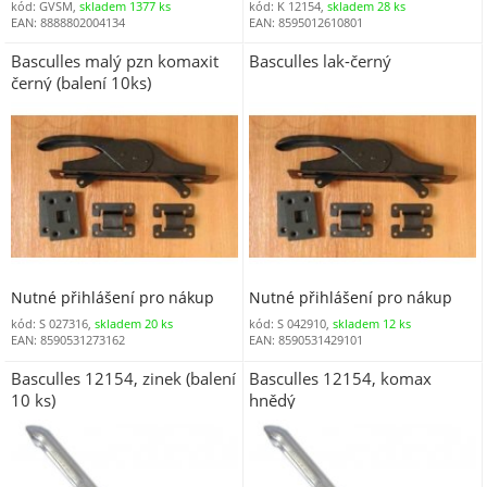
kód: GVSM,
skladem 1377 ks
kód: K 12154,
skladem 28 ks
EAN: 8888802004134
EAN: 8595012610801
Basculles malý pzn komaxit
Basculles lak-černý
černý (balení 10ks)
Nutné přihlášení pro nákup
Nutné přihlášení pro nákup
kód: S 027316,
skladem 20 ks
kód: S 042910,
skladem 12 ks
EAN: 8590531273162
EAN: 8590531429101
Basculles 12154, zinek (balení
Basculles 12154, komax
10 ks)
hnědý