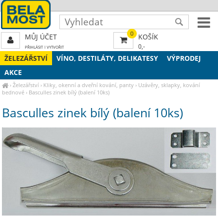
0
MŮJ ÚČET
KOŠÍK
0,-
PŘIHLÁSIT
|
VYTVOŘIT
ŽELEZÁŘSTVÍ
VÍNO, DESTILÁTY, DELIKATESY
VÝPRODEJ
AKCE
›
Železářství
›
Kliky, okenní a dveřní kování, panty
›
Uzávěry, sklapky, kování
bednové
›
Basculles zinek bílý (balení 10ks)
Basculles zinek bílý (balení 10ks)