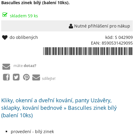
Basculles zinek bílý (balení 10ks).
skladem 59 ks
Nutné přihlášení pro nákup
do oblíbených
kód: S 042909
EAN: 8590531429095
*8590531429095*
máte
dotaz?
sdílejte!
Kliky, okenní a dveřní kování, panty Uzávěry,
sklapky, kování bednové » Basculles zinek bílý
(balení 10ks)
provedení - bílý zinek