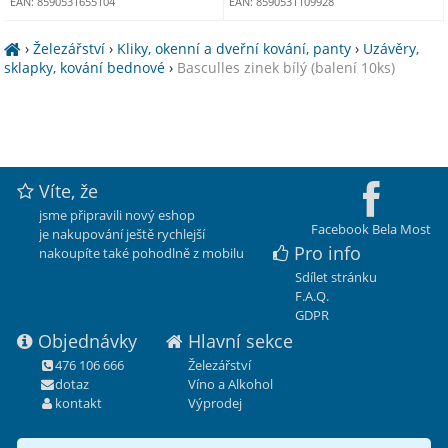
EAN: 8590531655104
EAN: 8590531109928
›
Železářství
›
Kliky, okenní a dveřní kování, panty
›
Uzávěry,
sklapky, kování bednové
›
Basculles zinek bílý (balení 10ks)
Víte, že
jsme připravili nový eshop
Facebook Bela Most
je nakupování ještě rychlejší
Pro info
nakoupíte také pohodlně z mobilu
Sdílet stránku
F.A.Q.
GDPR
Objednávky
Hlavní sekce
476 106 666
Železářství
dotaz
Víno a Alkohol
kontakt
Výprodej