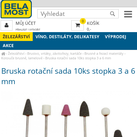
0
MŮJ ÚČET
KOŠÍK
0,-
PŘIHLÁSIT
|
VYTVOŘIT
ŽELEZÁŘSTVÍ
VÍNO, DESTILÁTY, DELIKATESY
VÝPRODEJ
AKCE
›
Železářství
›
Brusivo, vrtáky, závitořezy, kartáče
›
Brusné a řezací materiály
›
Kotouče brusné, lamelové
›
Bruska rotační sada 10ks stopka 3 a 6 mm
Bruska rotační sada 10ks stopka 3 a 6
mm