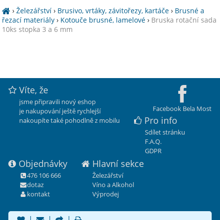
›
Železářství
›
Brusivo, vrtáky, závitořezy, kartáče
›
Brusné a
řezací materiály
›
Kotouče brusné, lamelové
›
Bruska rotační sada
10ks stopka 3 a 6 mm
Víte, že
jsme připravili nový eshop
Facebook Bela Most
je nakupování ještě rychlejší
Pro info
nakoupíte také pohodlně z mobilu
Sdílet stránku
F.A.Q.
GDPR
Objednávky
Hlavní sekce
476 106 666
Železářství
dotaz
Víno a Alkohol
kontakt
Výprodej
|
|
|