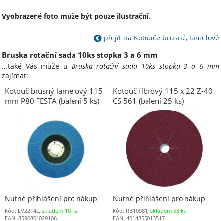
Vyobrazené foto může být pouze ilustrační.
přejít na Kotouče brusné, lamelové
Bruska rotační sada 10ks stopka 3 a 6 mm
...také Vás může u
Bruska rotační sada 10ks stopka 3 a 6 mm
zajímat:
Kotouč brusný lamelový 115
Kotouč fíbrový 115 x 22 Z-40
mm P80 FESTA (balení 5 ks)
CS 561 (balení 25 ks)
Nutné přihlášení pro nákup
Nutné přihlášení pro nákup
kód: LV22142,
skladem 10 ks
kód: RB10981,
skladem 53 ks
EAN: 8590804029106
EAN: 4014855013517