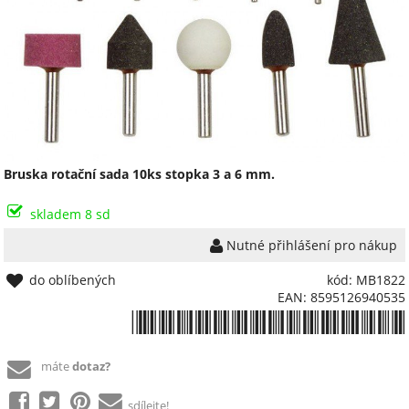
Bruska rotační sada 10ks stopka 3 a 6 mm.
skladem 8 sd
Nutné přihlášení pro nákup
do oblíbených
kód: MB1822
EAN: 8595126940535
*8595126940535*
máte
dotaz?
sdílejte!