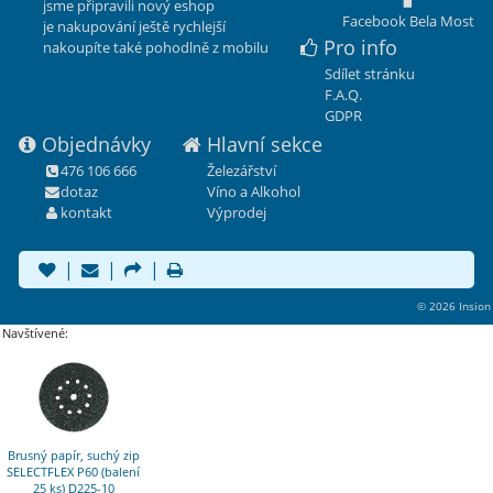
jsme připravili nový eshop
Facebook Bela Most
je nakupování ještě rychlejší
Pro info
nakoupíte také pohodlně z mobilu
Sdílet stránku
F.A.Q.
GDPR
Objednávky
Hlavní sekce
476 106 666
Železářství
dotaz
Víno a Alkohol
kontakt
Výprodej
|
|
|
© 2026 Insion
Navštívené:
Brusný papír, suchý zip
SELECTFLEX P60 (balení
25 ks) D225-10