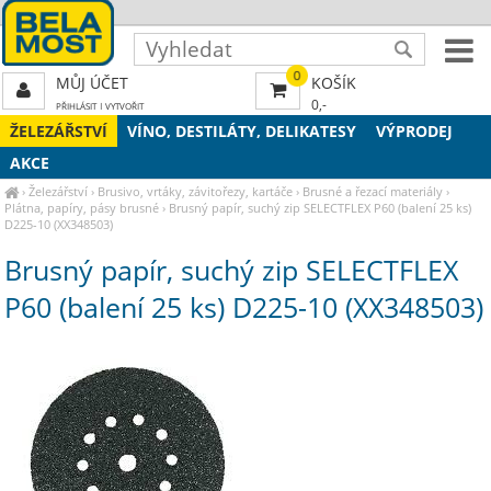
0
MŮJ ÚČET
KOŠÍK
0,-
PŘIHLÁSIT
|
VYTVOŘIT
ŽELEZÁŘSTVÍ
VÍNO, DESTILÁTY, DELIKATESY
VÝPRODEJ
AKCE
›
Železářství
›
Brusivo, vrtáky, závitořezy, kartáče
›
Brusné a řezací materiály
›
Plátna, papíry, pásy brusné
›
Brusný papír, suchý zip SELECTFLEX P60 (balení 25 ks)
D225-10 (XX348503)
Brusný papír, suchý zip SELECTFLEX
P60 (balení 25 ks) D225-10 (XX348503)