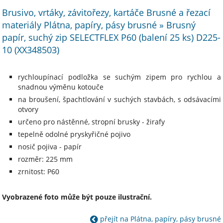
Brusivo, vrtáky, závitořezy, kartáče Brusné a řezací
materiály Plátna, papíry, pásy brusné » Brusný
papír, suchý zip SELECTFLEX P60 (balení 25 ks) D225-
10 (XX348503)
rychloupínací podložka se suchým zipem pro rychlou a
snadnou výměnu kotouče
na broušení, špachtlování v suchých stavbách, s odsávacími
otvory
určeno pro nástěnné, stropní brusky - žirafy
tepelně odolné pryskyřičné pojivo
nosič pojiva - papír
rozměr: 225 mm
zrnitost: P60
Vyobrazené foto může být pouze ilustrační.
přejít na Plátna, papíry, pásy brusné