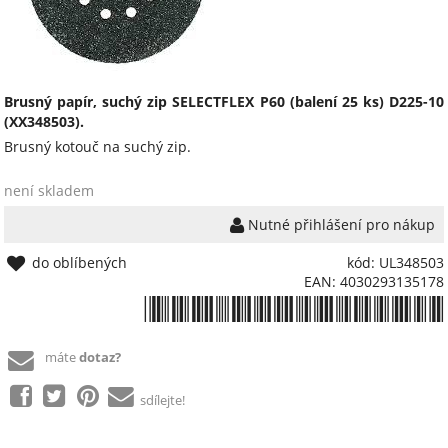
Brusný papír, suchý zip SELECTFLEX P60 (balení 25 ks) D225-10
(XX348503).
Brusný kotouč na suchý zip.
není skladem
Nutné přihlášení pro nákup
do oblíbených
kód: UL348503
EAN: 4030293135178
*4030293135178*
máte
dotaz?
sdílejte!