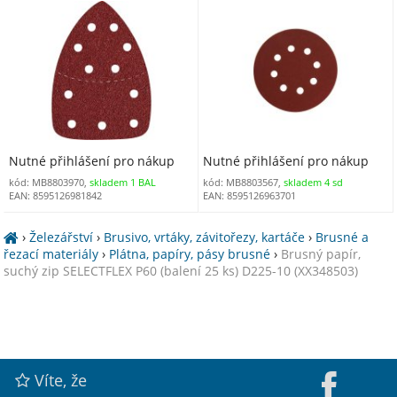
ks
Nutné přihlášení pro nákup
Nutné přihlášení pro nákup
kód: MB8803970,
skladem 1 BAL
kód: MB8803567,
skladem 4 sd
EAN: 8595126981842
EAN: 8595126963701
›
Železářství
›
Brusivo, vrtáky, závitořezy, kartáče
›
Brusné a
řezací materiály
›
Plátna, papíry, pásy brusné
›
Brusný papír,
suchý zip SELECTFLEX P60 (balení 25 ks) D225-10 (XX348503)
Víte, že