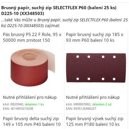
Brusný papír, suchý zip SELECTFLEX P60 (balení 25 ks)
D225-10 (XX348503)
...také Vás může u
Brusný papír, suchý zip SELECTFLEX P60 (balení 25
ks) D225-10 (XX348503)
zajímat:
Pás brusný PS 22 F Role, 95 x
Papír brusný suchý zip 185 x
50000 mm zrnitost 150
93 mm P60 balení 10 ks
Nutné přihlášení pro nákup
Nutné přihlášení pro nákup
kód: RB20940,
skladem 1 ks
kód: MB8803982,
skladem 2 sd
EAN: 4014855019298
EAN: 8595126986267
Papír brusný delta suchý zip
Papír brusný výsek suchý zip
149 x 105 mm P40 balení 10
125 mm P180 balení 10 ks