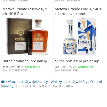
EAN: 5060017740059
EAN: 4971980849506
Metaxa Private reserve 0,70 l
Metaxa Grande Fine 0,7 40%
alk. 40% Box
+ kartonová krabice
Nutné přihlášení pro nákup
Nutné přihlášení pro nákup
kód: GWMTXPRA,
skladem 4 ks
kód: BYRC145021,
skladem 2 ks
EAN: 5202795150365
EAN: 5202795150471
›
Víno, destiláty, delikatesy
›
Whisky, destiláty, likéry
›
Ostatní
lihoviny
›
Bulldog 1 skl. Gift Gin Box, 0,7l, 40%