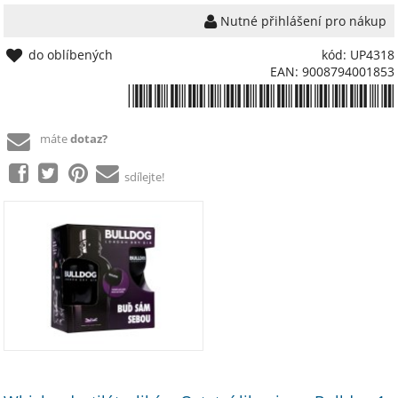
Nutné přihlášení pro nákup
do oblíbených
kód: UP4318
EAN: 9008794001853
*9008794001853*
máte
dotaz?
sdílejte!