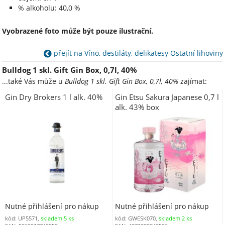
% alkoholu: 40,0 %
Vyobrazené foto může být pouze ilustrační.
přejít na Víno, destiláty, delikatesy Ostatní lihoviny
Bulldog 1 skl. Gift Gin Box, 0,7l, 40%
...také Vás může u
Bulldog 1 skl. Gift Gin Box, 0,7l, 40%
zajímat:
Gin Dry Brokers 1 l alk. 40%
Gin Etsu Sakura Japanese 0,7 l
alk. 43% box
Nutné přihlášení pro nákup
Nutné přihlášení pro nákup
kód: UP5571,
skladem 5 ks
kód: GWESK070,
skladem 2 ks