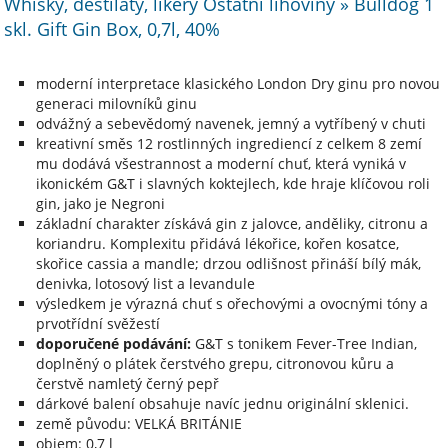
Whisky, destiláty, likéry Ostatní lihoviny » Bulldog 1
skl. Gift Gin Box, 0,7l, 40%
moderní interpretace klasického London Dry ginu pro novou
generaci milovníků ginu
odvážný a sebevědomý navenek, jemný a vytříbený v chuti
kreativní směs 12 rostlinných ingrediencí z celkem 8 zemí
mu dodává všestrannost a moderní chuť, která vyniká v
ikonickém G&T i slavných koktejlech, kde hraje klíčovou roli
gin, jako je Negroni
základní charakter získává gin z jalovce, anděliky, citronu a
koriandru. Komplexitu přidává lékořice, kořen kosatce,
skořice cassia a mandle; drzou odlišnost přináší bílý mák,
denivka, lotosový list a levandule
výsledkem je výrazná chuť s ořechovými a ovocnými tóny a
prvotřídní svěžestí
doporučené podávání:
G&T s tonikem Fever-Tree Indian,
doplněný o plátek čerstvého grepu, citronovou kůru a
čerstvě namletý černý pepř
dárkové balení obsahuje navíc jednu originální sklenici.
země původu: VELKÁ BRITÁNIE
objem: 0,7 l