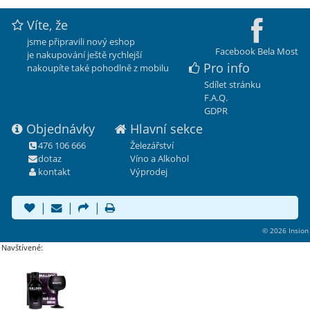
Víte, že
jsme připravili nový eshop
Facebook Bela Most
je nakupování ještě rychlejší
Pro info
nakoupíte také pohodlně z mobilu
Sdílet stránku
F.A.Q.
GDPR
Objednávky
Hlavní sekce
476 106 666
Železářství
dotaz
Víno a Alkohol
kontakt
Výprodej
|
|
|
© 2026 Insion
Navštívené: