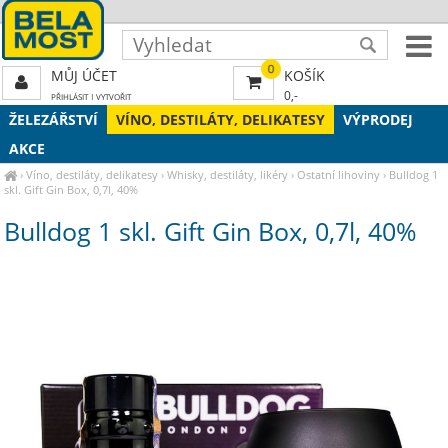
0
MŮJ ÚČET
KOŠÍK
0,-
PŘIHLÁSIT
|
VYTVOŘIT
ŽELEZÁŘSTVÍ
VÍNO, DESTILÁTY, DELIKATESY
VÝPRODEJ
AKCE
›
Víno, destiláty, delikatesy
›
Whisky, destiláty, likéry
›
Ostatní lihoviny
›
Bulldog 1
skl. Gift Gin Box, 0,7l, 40%
Bulldog 1 skl. Gift Gin Box, 0,7l, 40%