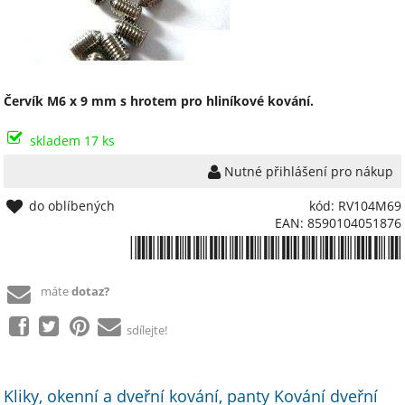
Červík M6 x 9 mm s hrotem pro hliníkové kování.
skladem 17 ks
Nutné přihlášení pro nákup
do oblíbených
kód: RV104M69
EAN: 8590104051876
*8590104051876*
máte
dotaz?
sdílejte!
Kliky, okenní a dveřní kování, panty Kování dveřní