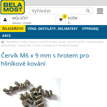
0
MŮJ ÚČET
KOŠÍK
0,-
PŘIHLÁSIT
|
VYTVOŘIT
ŽELEZÁŘSTVÍ
VÍNO, DESTILÁTY, DELIKATESY
VÝPRODEJ
AKCE
›
Železářství
›
Kliky, okenní a dveřní kování, panty
›
Kování dveřní
›
Kování dveřní
příslušenství
›
Červík M6 x 9 mm s hrotem pro hliníkové kování
Červík M6 x 9 mm s hrotem pro
hliníkové kování