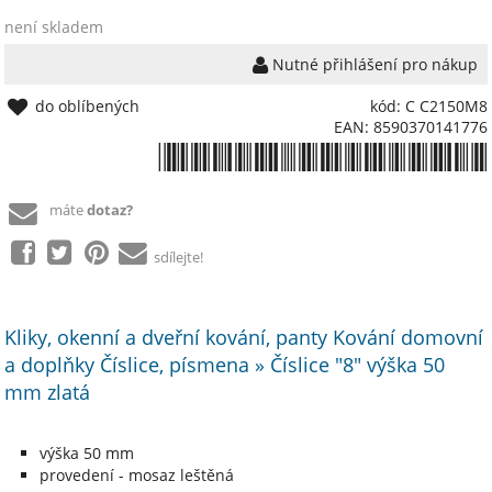
není skladem
Nutné přihlášení pro nákup
do oblíbených
kód: C C2150M8
EAN: 8590370141776
*8590370141776*
máte
dotaz?
sdílejte!
Kliky, okenní a dveřní kování, panty Kování domovní
a doplňky Číslice, písmena » Číslice "8" výška 50
mm zlatá
výška 50 mm
provedení - mosaz leštěná