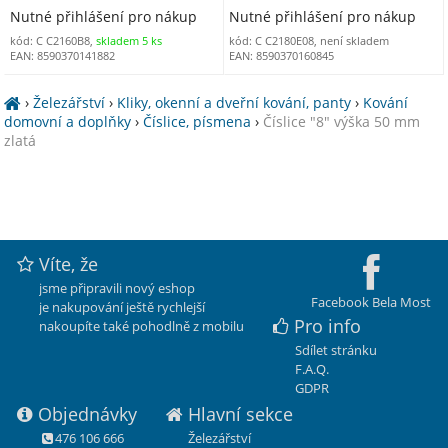
Nutné přihlášení pro nákup
Nutné přihlášení pro nákup
kód: C C2160B8,
skladem 5 ks
kód: C C2180E08, není skladem
EAN: 8590370141882
EAN: 8590370160845
›
Železářství
›
Kliky, okenní a dveřní kování, panty
›
Kování
domovní a doplňky
›
Číslice, písmena
›
Číslice "8" výška 50 mm
zlatá
Víte, že
jsme připravili nový eshop
Facebook Bela Most
je nakupování ještě rychlejší
Pro info
nakoupíte také pohodlně z mobilu
Sdílet stránku
F.A.Q.
GDPR
Objednávky
Hlavní sekce
476 106 666
Železářství