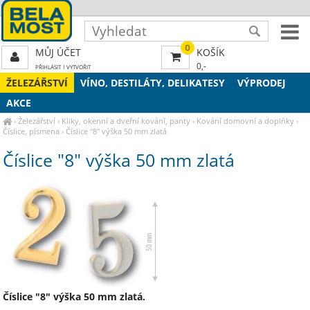
0
MŮJ ÚČET
KOŠÍK
0,-
PŘIHLÁSIT
|
VYTVOŘIT
ŽELEZÁŘSTVÍ
VÍNO, DESTILÁTY, DELIKATESY
VÝPRODEJ
AKCE
›
Železářství
›
Kliky, okenní a dveřní kování, panty
›
Kování domovní a doplňky
›
Číslice, písmena
›
Číslice "8" výška 50 mm zlatá
Číslice "8" výška 50 mm zlatá
Číslice "8" výška 50 mm zlatá.