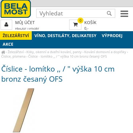
0
MŮJ ÚČET
KOŠÍK
0,-
PŘIHLÁSIT
|
VYTVOŘIT
ŽELEZÁŘSTVÍ
VÍNO, DESTILÁTY, DELIKATESY
VÝPRODEJ
AKCE
›
Železářství
›
Kliky, okenní a dveřní kování, panty
›
Kování domovní a doplňky
›
Číslice, písmena
›
Číslice - lomítko ,, / " výška 10 cm bronz česaný OFS
Číslice - lomítko ,, / " výška 10 cm
bronz česaný OFS