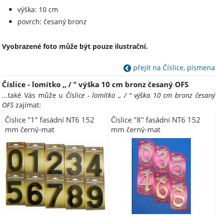
výška: 10 cm
povrch: česaný bronz
Vyobrazené foto může být pouze ilustrační.
přejít na Číslice, písmena
Číslice - lomítko ,, / " výška 10 cm bronz česaný OFS
...také Vás může u
Číslice - lomítko ,, / " výška 10 cm bronz česaný
OFS
zajímat:
Číslice "1" fasádní NT6 152
Číslice "8" fasádní NT6 152
mm černý-mat
mm černý-mat