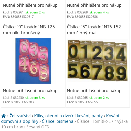
Nutné přihlášení pro nákup
Nutné přihlášení pro nákup
kód: S 032261,
skladem 2 ks
kód: S 032268,
skladem 4 ks
EAN: 8590531322617
EAN: 8590531322686
Číslice "0" fasádní NB 125
Číslice "5" fasádní NT6 152
mm nikl-broušený
mm černý-mat
Nutné přihlášení pro nákup
Nutné přihlášení pro nákup
kód: S 032230,
skladem 3 ks
kód: S 032265,
skladem 2 ks
EAN: 8590531322303
EAN: 8590531322655
›
Železářství
›
Kliky, okenní a dveřní kování, panty
›
Kování
domovní a doplňky
›
Číslice, písmena
›
Číslice - lomítko ,, / " výška
10 cm bronz česaný OFS