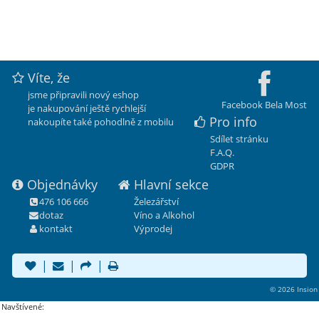
Víte, že
jsme připravili nový eshop
Facebook Bela Most
je nakupování ještě rychlejší
Pro info
nakoupíte také pohodlně z mobilu
Sdílet stránku
F.A.Q.
GDPR
Objednávky
Hlavní sekce
476 106 666
Železářství
dotaz
Víno a Alkohol
kontakt
Výprodej
|
|
|
© 2026 Insion
Navštívené: