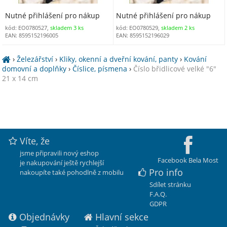
Nutné přihlášení pro nákup
Nutné přihlášení pro nákup
kód: EO0780527,
skladem 3 ks
kód: EO0780529,
skladem 2 ks
EAN: 8595152196005
EAN: 8595152196029
›
Železářství
›
Kliky, okenní a dveřní kování, panty
›
Kování
domovní a doplňky
›
Číslice, písmena
›
Číslo břidlicové velké "6"
21 x 14 cm
Víte, že
jsme připravili nový eshop
Facebook Bela Most
je nakupování ještě rychlejší
Pro info
nakoupíte také pohodlně z mobilu
Sdílet stránku
F.A.Q.
GDPR
Objednávky
Hlavní sekce