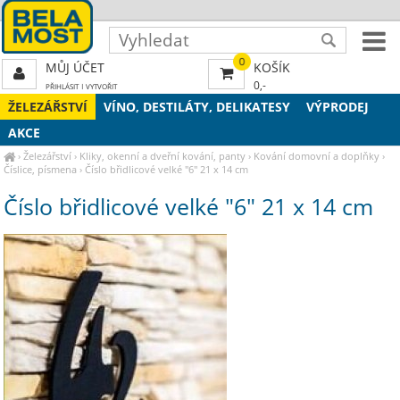
0
MŮJ ÚČET
KOŠÍK
0,-
PŘIHLÁSIT
|
VYTVOŘIT
ŽELEZÁŘSTVÍ
VÍNO, DESTILÁTY, DELIKATESY
VÝPRODEJ
AKCE
›
Železářství
›
Kliky, okenní a dveřní kování, panty
›
Kování domovní a doplňky
›
Číslice, písmena
›
Číslo břidlicové velké "6" 21 x 14 cm
Číslo břidlicové velké "6" 21 x 14 cm