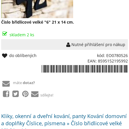
Číslo břidlicové velké "6" 21 x 14 cm.
skladem 2 ks
Nutné přihlášení pro nákup
do oblíbených
kód: EO0780526
EAN: 8595152195992
*8595152195992*
máte
dotaz?
sdílejte!
Kliky, okenní a dveřní kování, panty Kování domovní
a doplňky Číslice, písmena » Číslo břidlicové velké