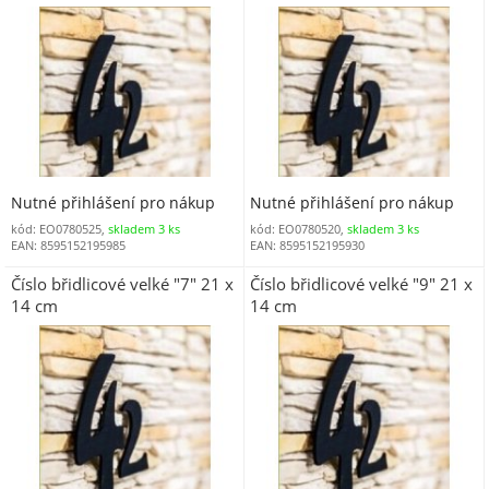
Nutné přihlášení pro nákup
Nutné přihlášení pro nákup
kód: EO0780525,
skladem 3 ks
kód: EO0780520,
skladem 3 ks
EAN: 8595152195985
EAN: 8595152195930
Číslo břidlicové velké "7" 21 x
Číslo břidlicové velké "9" 21 x
14 cm
14 cm