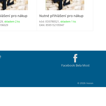
hlášení pro nákup
Nutné přihlášení pro nákup
29,
skladem 2 ks
kód: EO0780521,
skladem 1 ks
196029
EAN: 8595152195947
e
Facebook Bela Most
© 2026 Insion