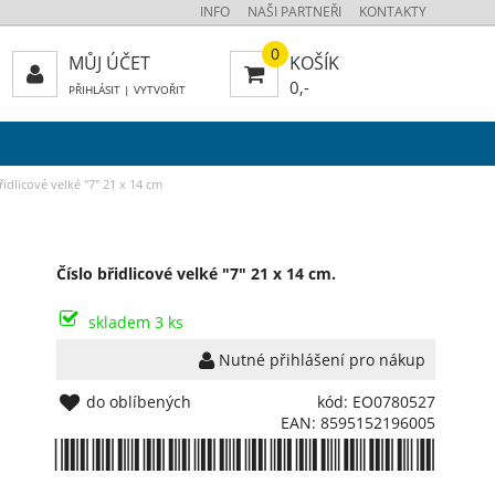
INFO
NAŠI PARTNEŘI
KONTAKTY
0
MŮJ ÚČET
KOŠÍK
0,-
PŘIHLÁSIT
|
VYTVOŘIT
řidlicové velké "7" 21 x 14 cm
Číslo břidlicové velké "7" 21 x 14 cm.
skladem 3 ks
Nutné přihlášení pro nákup
do oblíbených
kód: EO0780527
EAN: 8595152196005
*8595152196005*