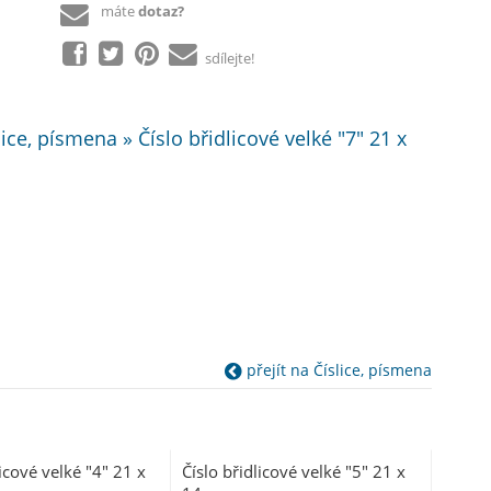
máte
dotaz?
sdílejte!
ce, písmena » Číslo břidlicové velké "7" 21 x
přejít na Číslice, písmena
licové velké "4" 21 x
Číslo břidlicové velké "5" 21 x