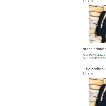
14 cm
Nutné přihláš
kód: EO0780522,
s
EAN: 85951521959
Číslo břidlicov
14 cm