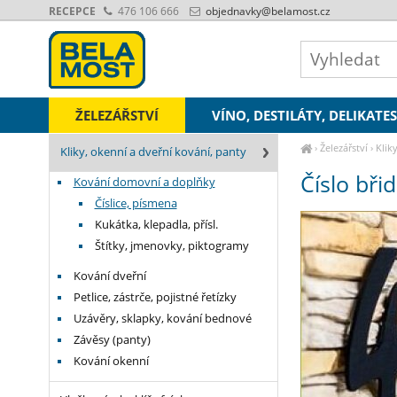
RECEPCE
476 106 666
objednavky
@belamost.cz
ŽELEZÁŘSTVÍ
VÍNO, DESTILÁTY, DELIKATE
›
Železářství
›
Klik
Kliky, okenní a dveřní kování, panty
Číslo bři
Kování domovní a doplňky
Číslice, písmena
Kukátka, klepadla, přísl.
Štítky, jmenovky, piktogramy
Kování dveřní
Petlice, zástrče, pojistné řetízky
Uzávěry, sklapky, kování bednové
Závěsy (panty)
Kování okenní