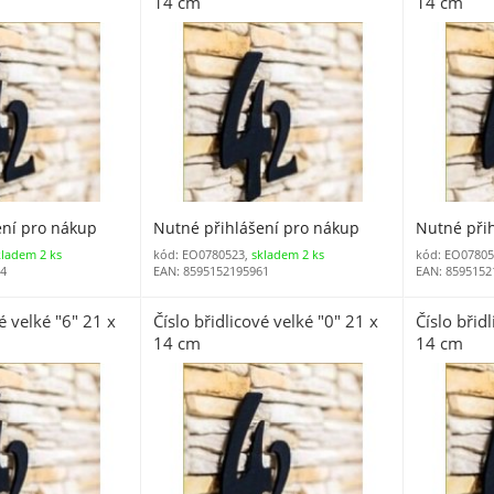
14 cm
14 cm
ení pro nákup
Nutné přihlášení pro nákup
Nutné při
kladem 2 ks
kód: EO0780523,
skladem 2 ks
kód: EO07805
54
EAN: 8595152195961
EAN: 8595152
é velké "6" 21 x
Číslo břidlicové velké "0" 21 x
Číslo břid
14 cm
14 cm