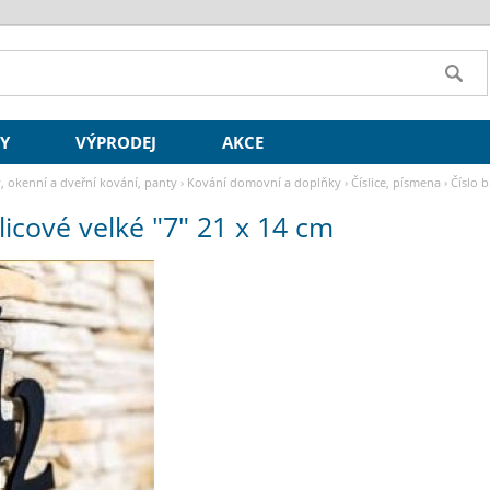
SY
VÝPRODEJ
AKCE
y, okenní a dveřní kování, panty
›
Kování domovní a doplňky
›
Číslice, písmena
›
Číslo b
dlicové velké "7" 21 x 14 cm