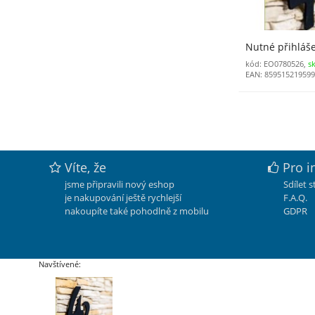
Nutné přihláš
kód: EO0780526,
s
EAN: 85951521959
Víte, že
Pro i
jsme připravili nový eshop
Sdílet 
je nakupování ještě rychlejší
F.A.Q.
nakoupíte také pohodlně z mobilu
GDPR
Navštívené: