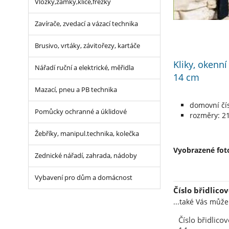
Vložky,zámky,klíče,frézky
Zavírače, zvedací a vázací technika
Brusivo, vrtáky, závitořezy, kartáče
Kliky, okenní
Nářadí ruční a elektrické, měřidla
14 cm
Mazací, pneu a PB technika
domovní čís
Pomůcky ochranné a úklidové
rozměry: 21
Žebříky, manipul.technika, kolečka
Vyobrazené foto
Zednické nářadí, zahrada, nádoby
Vybavení pro dům a domácnost
Číslo břidlico
...také Vás můž
Číslo břidlicov