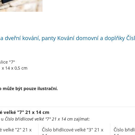
 a dveřní kování, panty Kování domovní a doplňky Čísli
lice "7"
 x 14 x 0,5 cm
 může být pouze ilustrační.
vé velké "7" 21 x 14 cm
e u
Číslo břidlicové velké "7" 21 x 14 cm
zajímat:
é velké "2" 21 x
Číslo břidlicové velké "3" 21 x
Číslo břid