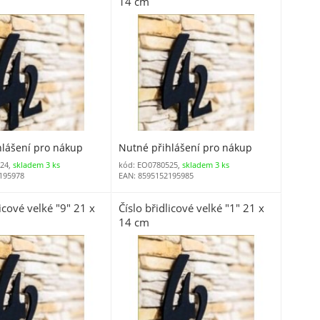
14 cm
hlášení pro nákup
Nutné přihlášení pro nákup
24,
skladem 3 ks
kód: EO0780525,
skladem 3 ks
195978
EAN: 8595152195985
licové velké "9" 21 x
Číslo břidlicové velké "1" 21 x
14 cm