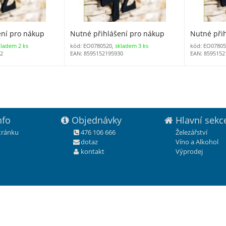
ení pro nákup
Nutné přihlášení pro nákup
Nutné při
kladem 2 ks
kód: EO0780520,
skladem 3 ks
kód: EO07805
92
EAN: 8595152195930
EAN: 8595152
nfo
Objednávky
Hlavní sekc
stránku
476 106 666
Železářství
dotaz
Víno a Alkohol
kontakt
Výprodej