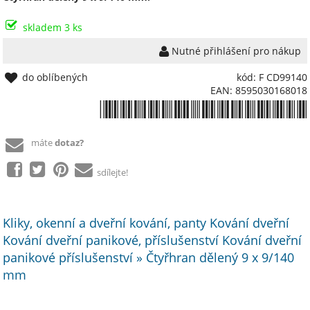
skladem 3 ks
Nutné přihlášení pro nákup
do oblíbených
kód: F CD99140
EAN: 8595030168018
*8595030168018*
máte
dotaz?
sdílejte!
Kliky, okenní a dveřní kování, panty Kování dveřní
Kování dveřní panikové, příslušenství Kování dveřní
panikové příslušenství » Čtyřhran dělený 9 x 9/140
mm