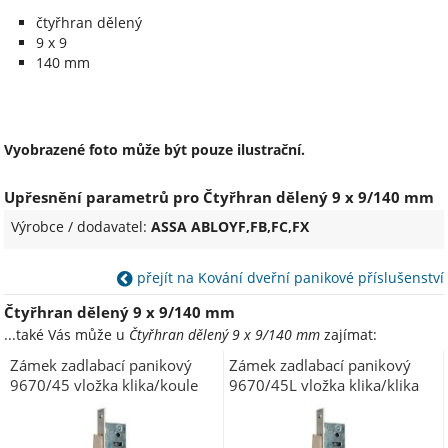
čtyřhran dělený
9 x 9
140 mm
Vyobrazené foto může být pouze ilustrační.
Upřesnění parametrů pro Čtyřhran dělený 9 x 9/140 mm
Výrobce / dodavatel:
ASSA ABLOYF,FB,FC,FX
přejít na Kování dveřní panikové příslušenství
Čtyřhran dělený 9 x 9/140 mm
...také Vás může u
Čtyřhran dělený 9 x 9/140 mm
zajímat:
Zámek zadlabací panikový
Zámek zadlabací panikový
9670/45 vložka klika/koule
9670/45L vložka klika/klika
NEMEF 92/60 backset (dorn)
NEMEF 92/60 backset (dorn)
45 mm čelo 24 mmP-L
45 mm čelo 24 mm L