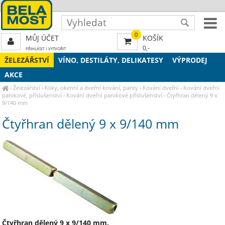
0
MŮJ ÚČET
KOŠÍK
0,-
PŘIHLÁSIT
|
VYTVOŘIT
ŽELEZÁŘSTVÍ
VÍNO, DESTILÁTY, DELIKATESY
VÝPRODEJ
AKCE
›
Železářství
›
Kliky, okenní a dveřní kování, panty
›
Kování dveřní
›
Kování dveřní
panikové, příslušenství
›
Kování dveřní panikové příslušenství
›
Čtyřhran dělený 9 x
9/140 mm
Čtyřhran dělený 9 x 9/140 mm
Čtyřhran dělený 9 x 9/140 mm.