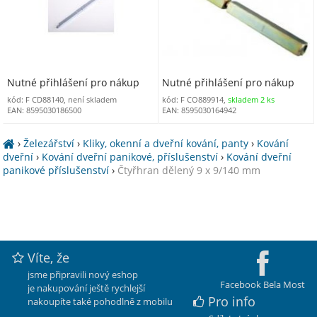
Nutné přihlášení pro nákup
Nutné přihlášení pro nákup
kód: F CD88140, není skladem
kód: F CO889914,
skladem 2 ks
EAN: 8595030186500
EAN: 8595030164942
›
Železářství
›
Kliky, okenní a dveřní kování, panty
›
Kování
dveřní
›
Kování dveřní panikové, příslušenství
›
Kování dveřní
panikové příslušenství
›
Čtyřhran dělený 9 x 9/140 mm
Víte, že
jsme připravili nový eshop
Facebook Bela Most
je nakupování ještě rychlejší
Pro info
nakoupíte také pohodlně z mobilu