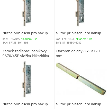
Nutné přihlášení pro nákup
Nutné přihlášení pro nákup
kód: F 967045,
skladem 1 ks
kód: F 967045L,
skladem 1 ks
EAN: 8713515041193
EAN: 8713515046082
Zámek zadlabací panikový
Čtyřhran dělený 8 x 8/120
9670/45P vložka klika/klika
mm
NEMEF 92/60 backset (dorn)
45 mm čelo 24 mm P
Nutné přihlášení pro nákup
Nutné přihlášení pro nákup