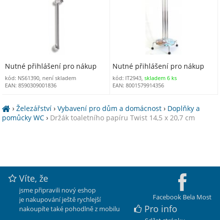
Nutné přihlášení pro nákup
Nutné přihlášení pro nákup
kód: NS61390, není skladem
kód: IT2943,
skladem 6 ks
EAN: 8590309001836
EAN: 8001579914356
›
Železářství
›
Vybavení pro dům a domácnost
›
Doplňky a
pomůcky WC
›
Držák toaletního papíru Twist 14,5 x 20,7 cm
Víte, že
jsme připravili nový eshop
Facebook Bela Most
je nakupování ještě rychlejší
Pro info
nakoupíte také pohodlně z mobilu