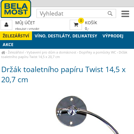
0
MŮJ ÚČET
KOŠÍK
0,-
PŘIHLÁSIT
|
VYTVOŘIT
ŽELEZÁŘSTVÍ
VÍNO, DESTILÁTY, DELIKATESY
VÝPRODEJ
AKCE
›
Železářství
›
Vybavení pro dům a domácnost
›
Doplňky a pomůcky WC
›
Držák
toaletního papíru Twist 14,5 x 20,7 cm
Držák toaletního papíru Twist 14,5 x
20,7 cm