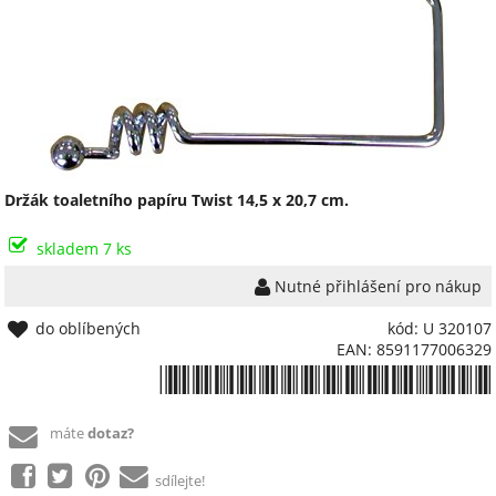
Držák toaletního papíru Twist 14,5 x 20,7 cm.
skladem 7 ks
Nutné přihlášení pro nákup
do oblíbených
kód: U 320107
EAN: 8591177006329
*8591177006329*
máte
dotaz?
sdílejte!