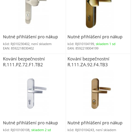
Nutné přihlášení pro nákup
Nutné přihlášení pro nákup
kód: RJ010230402, není skladem
kód: RJ010104199,
skladem 1 sd
EAN: 8592218030402
EAN: 8592218004199
Kování bezpečnostní
Kování bezpečnostní
R.111.PZ.72.F1.TB2
R.111.ZA.92.F4.TB3
klika/klika 72 mm vložka
klika/klika 92 mm vložka
stříbrný elox F1 bez překrytí
bronzový elox F4 s překrytím
Nutné přihlášení pro nákup
Nutné přihlášení pro nákup
kód: RJ010100108,
skladem 2 sd
kód: RJ010104243, není skladem