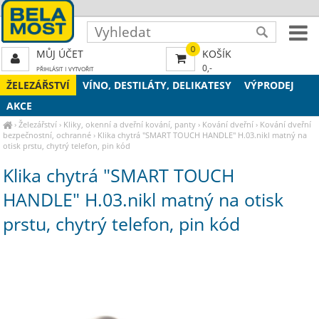
0
MŮJ ÚČET
KOŠÍK
0,-
PŘIHLÁSIT
|
VYTVOŘIT
ŽELEZÁŘSTVÍ
VÍNO, DESTILÁTY, DELIKATESY
VÝPRODEJ
AKCE
›
Železářství
›
Kliky, okenní a dveřní kování, panty
›
Kování dveřní
›
Kování dveřní
bezpečnostní, ochranné
›
Klika chytrá "SMART TOUCH HANDLE" H.03.nikl matný na
otisk prstu, chytrý telefon, pin kód
Klika chytrá "SMART TOUCH
HANDLE" H.03.nikl matný na otisk
prstu, chytrý telefon, pin kód