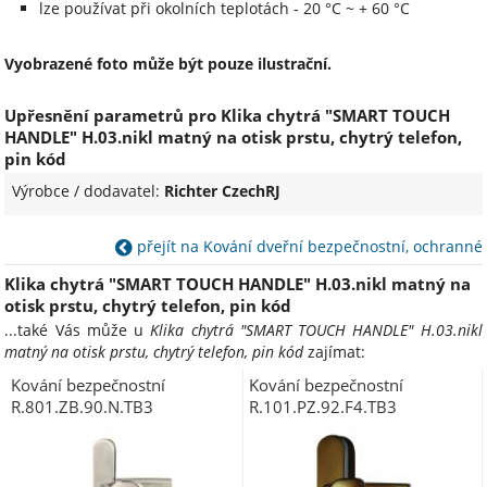
lze používat při okolních teplotách - 20 °C ~ + 60 °C
Vyobrazené foto může být pouze ilustrační.
Upřesnění parametrů pro Klika chytrá "SMART TOUCH
HANDLE" H.03.nikl matný na otisk prstu, chytrý telefon,
pin kód
Výrobce / dodavatel:
Richter CzechRJ
přejít na Kování dveřní bezpečnostní, ochranné
Klika chytrá "SMART TOUCH HANDLE" H.03.nikl matný na
otisk prstu, chytrý telefon, pin kód
...také Vás může u
Klika chytrá "SMART TOUCH HANDLE" H.03.nikl
matný na otisk prstu, chytrý telefon, pin kód
zajímat:
Kování bezpečnostní
Kování bezpečnostní
R.801.ZB.90.N.TB3
R.101.PZ.92.F4.TB3
klika/madlo 90 mm vložka
klika/madlo 92 mm vložka
nerez N s překrytím
bronzový elox F4 bez překrytí
RJ01020020