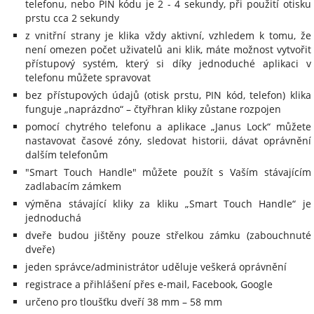
telefonu, nebo PIN kódu je 2 - 4 sekundy, při použití otisku
prstu cca 2 sekundy
z vnitřní strany je klika vždy aktivní, vzhledem k tomu, že
není omezen počet uživatelů ani klik, máte možnost vytvořit
přístupový systém, který si díky jednoduché aplikaci v
telefonu můžete spravovat
bez přístupových údajů (otisk prstu, PIN kód, telefon) klika
funguje „naprázdno“ – čtyřhran kliky zůstane rozpojen
pomocí chytrého telefonu a aplikace „Janus Lock“ můžete
nastavovat časové zóny, sledovat historii, dávat oprávnění
dalším telefonům
"Smart Touch Handle" můžete použít s Vaším stávajícím
zadlabacím zámkem
výměna stávající kliky za kliku „Smart Touch Handle“ je
jednoduchá
dveře budou jištěny pouze střelkou zámku (zabouchnuté
dveře)
jeden správce/administrátor uděluje veškerá oprávnění
registrace a přihlášení přes e-mail, Facebook, Google
určeno pro tloušťku dveří 38 mm – 58 mm