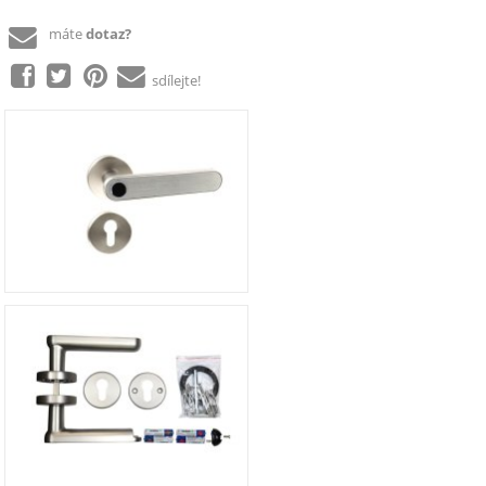
máte
dotaz?
sdílejte!