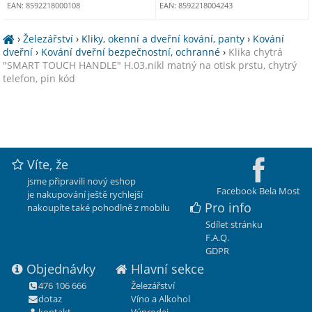
EAN: 8592218000108
EAN: 8592218004243
›
Železářství
›
Kliky, okenní a dveřní kování, panty
›
Kování
dveřní
›
Kování dveřní bezpečnostní, ochranné
›
Klika chytrá
"SMART TOUCH HANDLE" H.03.nikl matný na otisk prstu, chytrý
telefon, pin kód
Víte, že
jsme připravili nový eshop
Facebook Bela Most
je nakupování ještě rychlejší
Pro info
nakoupíte také pohodlně z mobilu
Sdílet stránku
F.A.Q.
GDPR
Objednávky
Hlavní sekce
476 106 666
Železářství
dotaz
Víno a Alkohol
kontakt
Výprodej