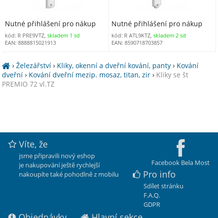
Nutné přihlášení pro nákup
Nutné přihlášení pro nákup
kód: R PRE9VTZ,
skladem 1 sd
kód: R ATL9KTZ,
skladem 2 sd
EAN: 8888815021913
EAN: 8590718703857
›
Železářství
›
Kliky, okenní a dveřní kování, panty
›
Kování
dveřní
›
Kování dveřní mezip. mosaz, titan, zir
›
Kliky se št
PREMIO 72 vl.TZ
Víte, že
jsme připravili nový eshop
Facebook Bela Most
je nakupování ještě rychlejší
Pro info
nakoupíte také pohodlně z mobilu
Sdílet stránku
F.A.Q.
GDPR
Objednávky
Hlavní sekce