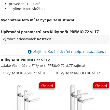
provedení Ti - zlatá
s cylindrickou vložkou
Vyobrazené foto může být pouze ilustrační.
Upřesnění parametrů pro Kliky se št PREMIO 72 vl.TZ
Výrobce / dodavatel:
RostexR
přejít na Kování dveřní mezip. mosaz, titan, zir
Kliky se št PREMIO 72 vl.TZ
...také Vás může u
Kliky se št PREMIO 72 vl.TZ
zajímat:
Kliky se št KLASIK 72 vl.Ti
Kliky se št KREDO 90 vl.TZ
Výprodej
Výprodej