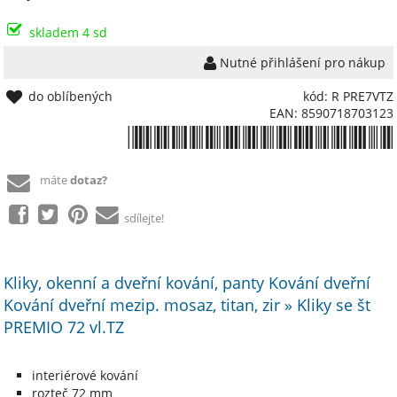
skladem 4 sd
Nutné přihlášení pro nákup
do oblíbených
kód: R PRE7VTZ
EAN: 8590718703123
*8590718703123*
máte
dotaz?
sdílejte!
Kliky, okenní a dveřní kování, panty Kování dveřní
Kování dveřní mezip. mosaz, titan, zir » Kliky se št
PREMIO 72 vl.TZ
interiérové kování
rozteč 72 mm