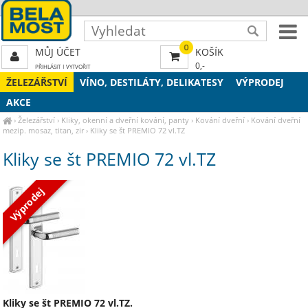
0
MŮJ ÚČET
KOŠÍK
0,-
PŘIHLÁSIT
|
VYTVOŘIT
ŽELEZÁŘSTVÍ
VÍNO, DESTILÁTY, DELIKATESY
VÝPRODEJ
AKCE
›
Železářství
›
Kliky, okenní a dveřní kování, panty
›
Kování dveřní
›
Kování dveřní
mezip. mosaz, titan, zir
›
Kliky se št PREMIO 72 vl.TZ
Kliky se št PREMIO 72 vl.TZ
Výprodej
Kliky se št PREMIO 72 vl.TZ.