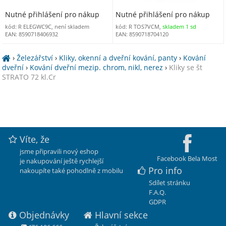
Nutné přihlášení pro nákup
Nutné přihlášení pro nákup
kód: R ELEGWC9C, není skladem
kód: R TOS7VCM,
skladem 1 sd
EAN: 8590718406932
EAN: 8590718704120
›
Železářství
›
Kliky, okenní a dveřní kování, panty
›
Kování
dveřní
›
Kování dveřní mezip. chrom, nikl, nerez
›
Kliky se št
STRATO 72 kl.Cr
Víte, že
jsme připravili nový eshop
Facebook Bela Most
je nakupování ještě rychlejší
Pro info
nakoupíte také pohodlně z mobilu
Sdílet stránku
F.A.Q.
GDPR
Objednávky
Hlavní sekce