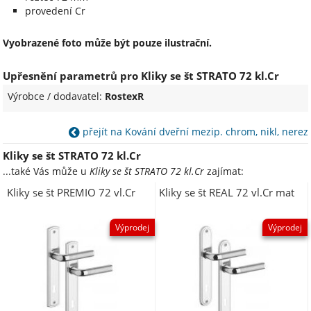
provedení Cr
Vyobrazené foto může být pouze ilustrační.
Upřesnění parametrů pro Kliky se št STRATO 72 kl.Cr
Výrobce / dodavatel:
RostexR
přejít na Kování dveřní mezip. chrom, nikl, nerez
Kliky se št STRATO 72 kl.Cr
...také Vás může u
Kliky se št STRATO 72 kl.Cr
zajímat:
Kliky se št PREMIO 72 vl.Cr
Kliky se št REAL 72 vl.Cr mat
Výprodej
Výprodej