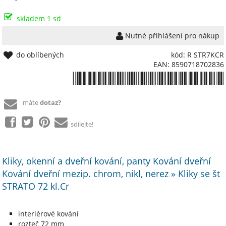
skladem 1 sd
Nutné přihlášení pro nákup
do oblíbených
kód: R STR7KCR
EAN: 8590718702836
*8590718702836*
máte
dotaz?
sdílejte!
Kliky, okenní a dveřní kování, panty Kování dveřní
Kování dveřní mezip. chrom, nikl, nerez » Kliky se št
STRATO 72 kl.Cr
interiérové kování
rozteč 72 mm