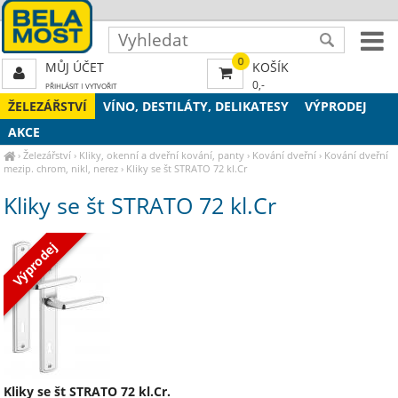
0
MŮJ ÚČET
KOŠÍK
0,-
PŘIHLÁSIT
|
VYTVOŘIT
ŽELEZÁŘSTVÍ
VÍNO, DESTILÁTY, DELIKATESY
VÝPRODEJ
AKCE
›
Železářství
›
Kliky, okenní a dveřní kování, panty
›
Kování dveřní
›
Kování dveřní
mezip. chrom, nikl, nerez
›
Kliky se št STRATO 72 kl.Cr
Kliky se št STRATO 72 kl.Cr
Výprodej
Kliky se št STRATO 72 kl.Cr.