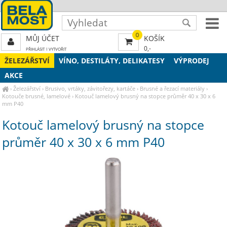
0
MŮJ ÚČET
KOŠÍK
0,-
PŘIHLÁSIT
|
VYTVOŘIT
ŽELEZÁŘSTVÍ
VÍNO, DESTILÁTY, DELIKATESY
VÝPRODEJ
AKCE
›
Železářství
›
Brusivo, vrtáky, závitořezy, kartáče
›
Brusné a řezací materiály
›
Kotouče brusné, lamelové
›
Kotouč lamelový brusný na stopce průměr 40 x 30 x 6
mm P40
Kotouč lamelový brusný na stopce
průměr 40 x 30 x 6 mm P40