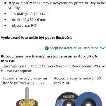
stopka o průměru 6 mm k uchycení do přímé brusky nebo
vrtačky
max. otáčky: 19 100 ot./min
průměr: 40 x 30 x 6 mm
hrubost zrna: P40
Vyobrazené foto může být pouze ilustrační.
přejít na Kotouče brusné, lamelové
Kotouč lamelový brusný na stopce průměr 40 x 30 x 6
mm P40
...také Vás může u
Kotouč lamelový brusný na stopce průměr 40 x 30
x 6 mm P40
zajímat:
Kotouč lamelový brusný na
Kotouč brusný lamelový 150
stopce průměr 40 x 30 x 6
mm P100
mm P60