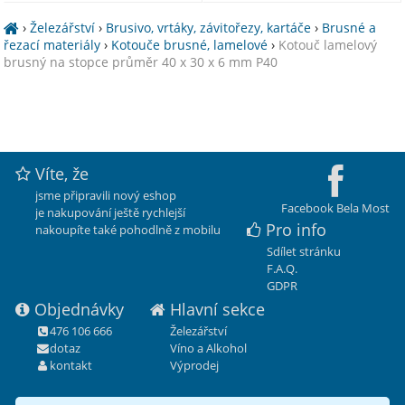
›
Železářství
›
Brusivo, vrtáky, závitořezy, kartáče
›
Brusné a
řezací materiály
›
Kotouče brusné, lamelové
›
Kotouč lamelový
brusný na stopce průměr 40 x 30 x 6 mm P40
Víte, že
jsme připravili nový eshop
Facebook Bela Most
je nakupování ještě rychlejší
Pro info
nakoupíte také pohodlně z mobilu
Sdílet stránku
F.A.Q.
GDPR
Objednávky
Hlavní sekce
476 106 666
Železářství
dotaz
Víno a Alkohol
kontakt
Výprodej