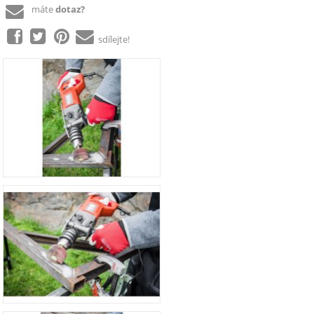
máte
dotaz?
sdílejte!