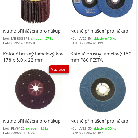
Nutné přihlášení pro nákup
Nutné přihlášení pro nákup
kód: MB8803371,
skladem 27 ks
kód: LV22156,
skladem 10 ks
EAN: 8595126983631
EAN: 8590804029199
Kotouč brusný lamelový kov
Kotouč brusný lamelový 150
178 x 5,0 x 22 mm
mm P80 FESTA
DOPRODEJ
Výprodej
Nutné přihlášení pro nákup
Nutné přihlášení pro nákup
kód: FLV8153,
skladem 12 ks
kód: LV22155,
skladem 50 ks
EAN: 8888815016582
EAN: 8590804029182