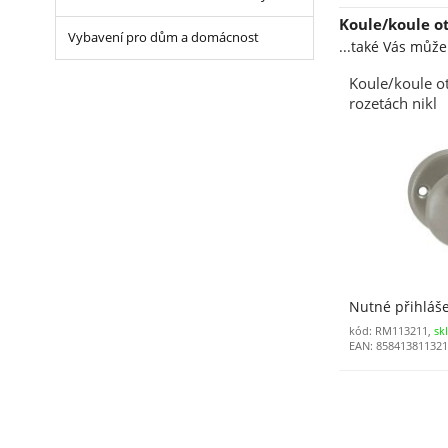
Koule/koule o
Vybavení pro dům a domácnost
...také Vás můž
Koule/koule o
rozetách nikl
Nutné přihláš
kód: RM113211,
sk
EAN: 85841381132