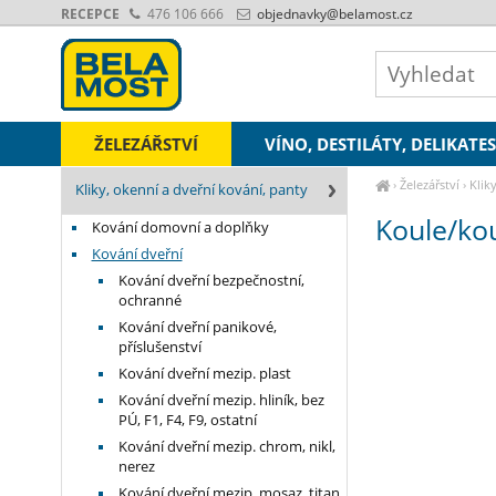
RECEPCE
476 106 666
objednavky
@belamost.cz
ŽELEZÁŘSTVÍ
VÍNO, DESTILÁTY, DELIKATE
›
Železářství
›
Klik
Kliky, okenní a dveřní kování, panty
stříbrná
Koule/kou
Kování domovní a doplňky
Kování dveřní
Kování dveřní bezpečnostní,
ochranné
Kování dveřní panikové,
příslušenství
Kování dveřní mezip. plast
Kování dveřní mezip. hliník, bez
PÚ, F1, F4, F9, ostatní
Kování dveřní mezip. chrom, nikl,
nerez
Kování dveřní mezip. mosaz, titan,