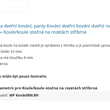
 a dveřní kování, panty Kování dveřní Kování dveřní ro
 » Koule/koule otočná na rozetách stříbrná
á koule na kulaté rozetě je vyrobena z hliníku a je povrchově upra
průměr 53 mm
eta má tloušťku 8 mm
íbrná
 může být pouze ilustrační.
ametrů pro Koule/koule otočná na rozetách stříbrná
vatel:
MP KováníRM,RH