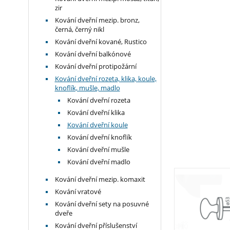
zir
Kování dveřní mezip. bronz,
černá, černý nikl
Kování dveřní kované, Rustico
Kování dveřní balkónové
Kování dveřní protipožární
Kování dveřní rozeta, klika, koule,
knoflík, mušle, madlo
Kování dveřní rozeta
Kování dveřní klika
Kování dveřní koule
Kování dveřní knoflík
Kování dveřní mušle
Kování dveřní madlo
Kování dveřní mezip. komaxit
Kování vratové
Kování dveřní sety na posuvné
dveře
Kování dveřní příslušenství