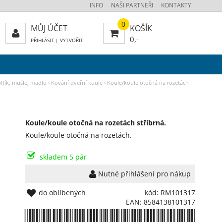
INFO
NAŠI PARTNEŘI
KONTAKTY
0
MŮJ ÚČET
KOŠÍK
0,-
PŘIHLÁSIT
|
VYTVOŘIT
oflík, mušle, madlo
›
Kování dveřní koule
›
Koule/koule otočná na rozetách
Koule/koule otočná na rozetách stříbrná.
Koule/koule otočná na rozetách.
skladem 5 pár
Nutné přihlášení pro nákup
do oblíbených
kód: RM101317
EAN: 8584138101317
*8584138101317*