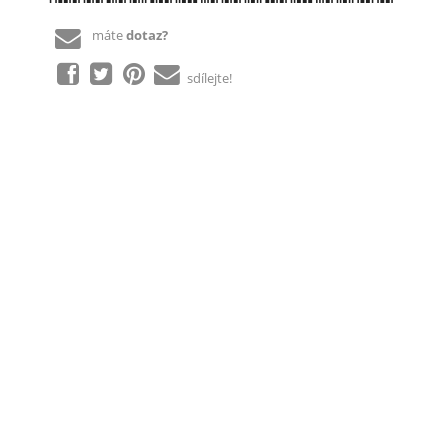
máte
dotaz?
sdílejte!