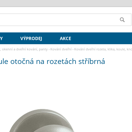
SY
VÝPRODEJ
AKCE
y, okenní a dveřní kování, panty
›
Kování dveřní
›
Kování dveřní rozeta, klika, koule, kn
le otočná na rozetách stříbrná