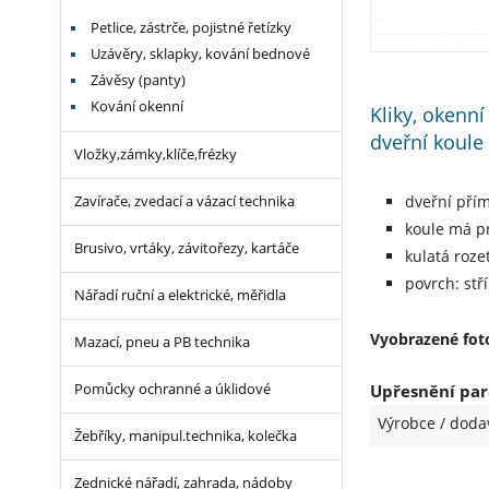
Petlice, zástrče, pojistné řetízky
Uzávěry, sklapky, kování bednové
Závěsy (panty)
Kování okenní
Kliky, okenní
dveřní koule
Vložky,zámky,klíče,frézky
dveřní přím
Zavírače, zvedací a vázací technika
koule má 
Brusivo, vrtáky, závitořezy, kartáče
kulatá roz
povrch: stř
Nářadí ruční a elektrické, měřidla
Vyobrazené foto
Mazací, pneu a PB technika
Upřesnění par
Pomůcky ochranné a úklidové
Výrobce / doda
Žebříky, manipul.technika, kolečka
Zednické nářadí, zahrada, nádoby