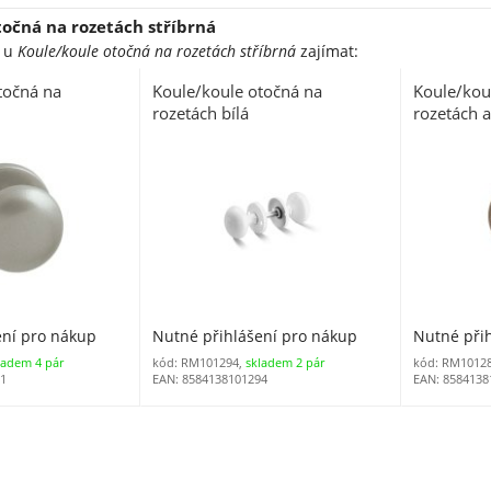
točná na rozetách stříbrná
e u
Koule/koule otočná na rozetách stříbrná
zajímat:
točná na
Koule/koule otočná na
Koule/kou
rozetách bílá
rozetách 
ení pro nákup
Nutné přihlášení pro nákup
Nutné při
ladem 4 pár
kód: RM101294,
skladem 2 pár
kód: RM1012
11
EAN: 8584138101294
EAN: 8584138