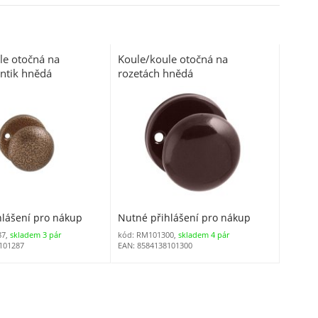
le otočná na
Koule/koule otočná na
antik hnědá
rozetách hnědá
hlášení pro nákup
Nutné přihlášení pro nákup
87,
skladem 3 pár
kód: RM101300,
skladem 4 pár
101287
EAN: 8584138101300