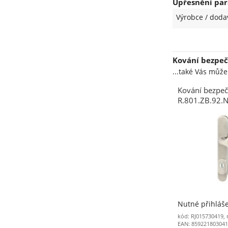
Upřesnění par
Výrobce / doda
Kování bezpeč
...také Vás můž
Kování bezpeč
R.801.ZB.92.
klika/madlo v
překrytím ne
Nutné přihláš
kód: RJ015730419,
EAN: 85922180304