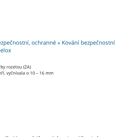
bezpečnostní, ochranné » Kování bezpečnostní
 elox
ky rozetou (ZA)
eří, vyčnívala o 10 – 16 mm