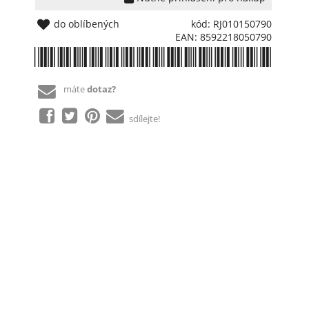
do oblíbených
kód: RJ010150790
EAN: 8592218050790
*8592218050790*
máte
dotaz?
sdílejte!