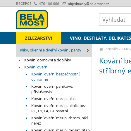
RECEPCE
476 106 666
objednavky
@belamost.cz
ŽELEZÁŘSTVÍ
VÍNO, DESTILÁTY, DELIKATE
›
Železářství
›
Klik
Kliky, okenní a dveřní kování, panty
překrytím stříbrný el
Kování b
Kování domovní a doplňky
Kování dveřní
stříbrný 
Kování dveřní bezpečnostní,
ochranné
Kování dveřní panikové,
příslušenství
Kování dveřní mezip. plast
Kování dveřní mezip. hliník, bez
PÚ, F1, F4, F9, ostatní
Kování dveřní mezip. chrom, nikl,
nerez
Kování dveřní mezip. mosaz, titan,