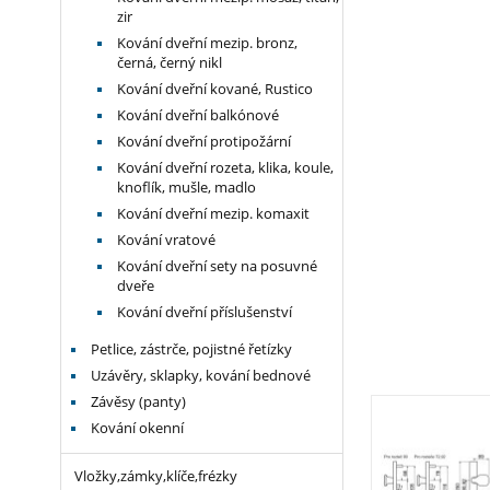
zir
Kování dveřní mezip. bronz,
černá, černý nikl
Kování dveřní kované, Rustico
Kování dveřní balkónové
Kování dveřní protipožární
Kování dveřní rozeta, klika, koule,
knoflík, mušle, madlo
Kování dveřní mezip. komaxit
Kování vratové
Kování dveřní sety na posuvné
dveře
Kování dveřní příslušenství
Petlice, zástrče, pojistné řetízky
Uzávěry, sklapky, kování bednové
Závěsy (panty)
Kování okenní
Vložky,zámky,klíče,frézky