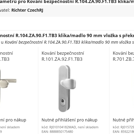
ametrů pro Kování bezpečnostní R.104.ZA.90.F1.TB3 klika/m
vatel:
Richter CzechRJ
nostní R.104.ZA.90.F1.TB3 klika/madlo 90 mm vložka s překr
e u
Kování bezpečnostní R.104.ZA.90.F1.TB3 klika/madlo 90 mm vložka s 
nostní
Kování bezpečnostní
Kování be
N.TB3
R.101.ZA.92.F1.TB3
R.701.ZB.
ložka 92 mm s
madlo/madlo 92 mm vložka
klika/mad
rez N RJ01020021
stříbrný elox F1 s překrytím
nerez s př
ení pro nákup
Nutné přihlášení pro nákup
Nutné při
 není skladem
kód: RJ010104182MAD, není skladem
kód: RJ01572
19
EAN: 8888850175480
EAN: 8592218