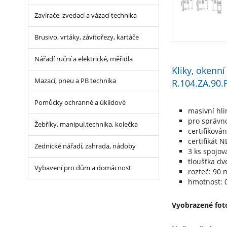
Zavírače, zvedací a vázací technika
Brusivo, vrtáky, závitořezy, kartáče
Nářadí ruční a elektrické, měřidla
Kliky, okenn
R.104.ZA.90.
Mazací, pneu a PB technika
Pomůcky ochranné a úklidové
masivní hli
pro správno
Žebříky, manipul.technika, kolečka
certifiková
certifikát 
Zednické nářadí, zahrada, nádoby
3 ks spojov
tloušťka dv
Vybavení pro dům a domácnost
rozteč: 90
hmotnost: 0
Vyobrazené foto