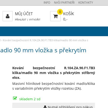
INFO
NAŠI PARTNEŘI
KONTAKTY
0
MŮJ ÚČET
KOŠÍK
0,-
PŘIHLÁSIT
|
VYTVOŘIT
é
›
Kování bezpečnostní R.104.ZA.90.F1.TB3 klika/madlo 90 mm vložka s
madlo 90 mm vložka s překrytím
Kování bezpečnostní R.104.ZA.90.F1.TB3
klika/madlo 90 mm vložka s překrytím stříbrný
elox.
Masivní hliníkové bezpečnostní kování madlo/klika
s variabilním překrytím vložky rozetou (ZA).
skladem 2 sd
Nutné přihlášení pro nákup