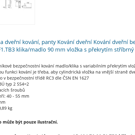
í a dveřní kování, panty Kování dveřní Kování dveřní 
F1.TB3 klika/madlo 90 mm vložka s překrytím stříbrný
níkové bezpečnostní kování madlo/klika s variabilním překrytím vlož
u funkci kování je třeba, aby cylindrická vložka na vnější straně dv
no v bezpečnostní třídě RC3 dle ČSN EN 1627
NBÚ typ 2 SS4=2
acích šroubů
eří: 40 - 55 mm
 mm
,89 kg
 může být pouze ilustrační.