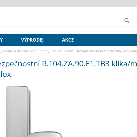
SY
VÝPRODEJ
AKCE
y, okenní a dveřní kování, panty
›
Kování dveřní
›
Kování dveřní bezpečnostní, ochrann
ox
ezpečnostní R.104.ZA.90.F1.TB3 klika/
elox