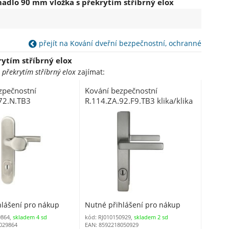
adlo 90 mm vložka s překrytím stříbrný elox
přejít na Kování dveřní bezpečnostní, ochranné
ytím stříbrný elox
překrytím stříbrný elox
zajímat:
zpečnostní
Kování bezpečnostní
72.N.TB3
R.114.ZA.92.F9.TB3 klika/klika
lo 72 mm vložka
92 mm vložka s překrytím
ekrytím
imitace nerezu
hlášení pro nákup
Nutné přihlášení pro nákup
9864,
skladem 4 sd
kód: RJ010150929,
skladem 2 sd
029864
EAN: 8592218050929