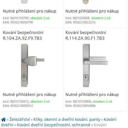
Nutné přihlášení pro nákup
Nutné přihlášení pro nákup
kód: RJ010150790,
skladem 2 sd
kód: RJ01020008,
skladem 2 sd
EAN: 8592218050790
EAN: 8592218022216
Kování bezpečnostní
Kování bezpečnostní
R.104.ZA.92.F9.TB3
R.114.ZA.90.F1.TB3
klika/madlo 92 mm vložka s
klika/klika 90 mm vložka s
překrytím imitace nerezu
překrytím stříbrný elox
Nutné přihlášení pro nákup
Nutné přihlášení pro nákup
kód: RJ010150912,
skladem 3 sd
kód: RJ010150806,
skladem 2 sd
EAN: 8592218050912
EAN: 8592218050806
›
Železářství
›
Kliky, okenní a dveřní kování, panty
›
Kování
dveřní
›
Kování dveřní bezpečnostní, ochranné
›
Kování