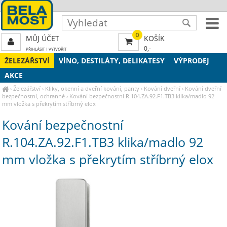
0
MŮJ ÚČET
KOŠÍK
0,-
PŘIHLÁSIT
|
VYTVOŘIT
ŽELEZÁŘSTVÍ
VÍNO, DESTILÁTY, DELIKATESY
VÝPRODEJ
AKCE
›
Železářství
›
Kliky, okenní a dveřní kování, panty
›
Kování dveřní
›
Kování dveřní
bezpečnostní, ochranné
›
Kování bezpečnostní R.104.ZA.92.F1.TB3 klika/madlo 92
mm vložka s překrytím stříbrný elox
Kování bezpečnostní
R.104.ZA.92.F1.TB3 klika/madlo 92
mm vložka s překrytím stříbrný elox