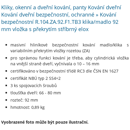
Kliky, okenní a dveřní kování, panty Kování dveřní
Kování dveřní bezpečnostní, ochranné » Kování
bezpečnostní R.104.ZA.92.F1.TB3 klika/madlo 92
mm vložka s překrytím stříbrný elox
masivní hliníkové bezpečnostní kování madlo/klika s
variabilním překrytím vložky rozetou (ZA)
pro správnou funkci kování je třeba, aby cylindrická vložka
na vnější straně dveří, vyčnívala o 10 – 16 mm
certifikováno v bezpečnostní třídě RC3 dle ČSN EN 1627
certifikát NBÚ typ 2 SS4=2
3 ks spojovacích šroubů
tloušťka dveří: 66 - 80 mm
rozteč: 92 mm
hmotnost: 0,89 kg
Vyobrazené foto může být pouze ilustrační.