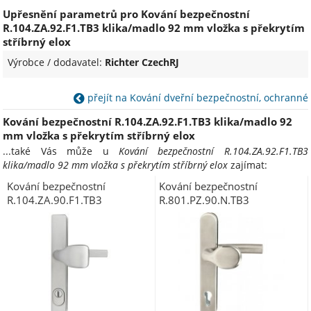
Upřesnění parametrů pro Kování bezpečnostní
R.104.ZA.92.F1.TB3 klika/madlo 92 mm vložka s překrytím
stříbrný elox
Výrobce / dodavatel:
Richter CzechRJ
přejít na Kování dveřní bezpečnostní, ochranné
Kování bezpečnostní R.104.ZA.92.F1.TB3 klika/madlo 92
mm vložka s překrytím stříbrný elox
...také Vás může u
Kování bezpečnostní R.104.ZA.92.F1.TB3
klika/madlo 92 mm vložka s překrytím stříbrný elox
zajímat:
Kování bezpečnostní
Kování bezpečnostní
R.104.ZA.90.F1.TB3
R.801.PZ.90.N.TB3
klika/madlo 90 mm vložka s
klika/madlo 90 mm vložka
překrytím stříbrný elox
nerez bez překrytí