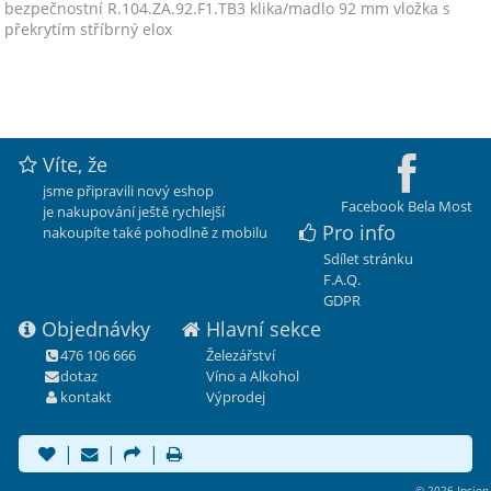
bezpečnostní R.104.ZA.92.F1.TB3 klika/madlo 92 mm vložka s
překrytím stříbrný elox
Víte, že
jsme připravili nový eshop
Facebook Bela Most
je nakupování ještě rychlejší
Pro info
nakoupíte také pohodlně z mobilu
Sdílet stránku
F.A.Q.
GDPR
Objednávky
Hlavní sekce
476 106 666
Železářství
dotaz
Víno a Alkohol
kontakt
Výprodej
|
|
|
© 2026 Insion