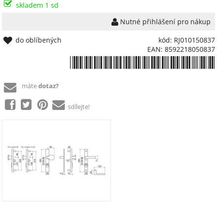
skladem 1 sd
Nutné přihlášení pro nákup
do oblíbených
kód: RJ010150837
EAN: 8592218050837
*8592218050837*
máte
dotaz?
sdílejte!