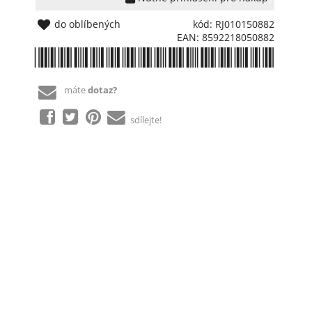
do oblíbených
kód: RJ010150882
EAN: 8592218050882
*8592218050882*
máte
dotaz?
sdílejte!