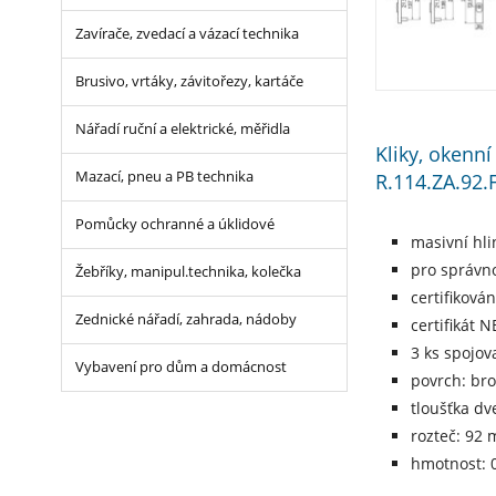
Zavírače, zvedací a vázací technika
Brusivo, vrtáky, závitořezy, kartáče
Nářadí ruční a elektrické, měřidla
Kliky, okenn
R.114.ZA.92.
Mazací, pneu a PB technika
Pomůcky ochranné a úklidové
masivní hli
pro správno
Žebříky, manipul.technika, kolečka
certifiková
Zednické nářadí, zahrada, nádoby
certifikát 
3 ks spojov
Vybavení pro dům a domácnost
povrch: bro
tloušťka dv
rozteč: 92
hmotnost: 0