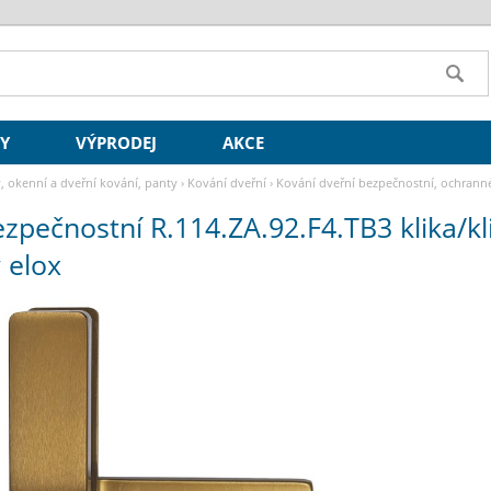
SY
VÝPRODEJ
AKCE
y, okenní a dveřní kování, panty
›
Kování dveřní
›
Kování dveřní bezpečnostní, ochrann
elox
zpečnostní R.114.ZA.92.F4.TB3 klika/k
 elox