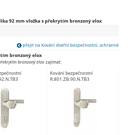
lika 92 mm vložka s překrytím bronzoný elox
přejít na Kování dveřní bezpečnostní, ochranné
ytím bronzoný elox
překrytím bronzoný elox
zajímat:
zpečnostní
Kování bezpečnostní
92.N.TB3
R.801.ZB.90.N.TB3
lo 92 mm vložka
klika/madlo 90 mm vložka
ekrytím
nerez N s překrytím
RJ01020020