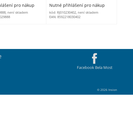
hlášení pro nákup
Nutné přihlášení pro nákup
9888, není skladem
kód: RJ010230402, není skladem
029888
EAN: 8592218030402
e
Facebook Bela Most
© 2026 Insion