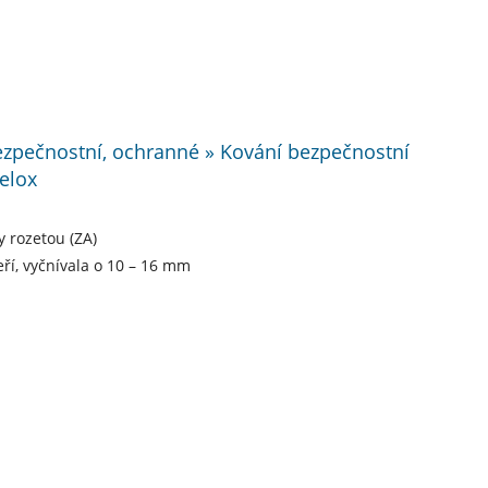
bezpečnostní, ochranné » Kování bezpečnostní
elox
y rozetou (ZA)
eří, vyčnívala o 10 – 16 mm