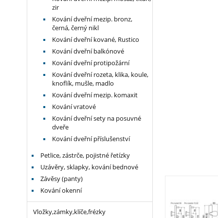
zir
Kování dveřní mezip. bronz,
černá, černý nikl
Kování dveřní kované, Rustico
Kování dveřní balkónové
Kování dveřní protipožární
Kování dveřní rozeta, klika, koule,
knoflík, mušle, madlo
Kování dveřní mezip. komaxit
Kování vratové
Kování dveřní sety na posuvné
dveře
Kování dveřní příslušenství
Petlice, zástrče, pojistné řetízky
Uzávěry, sklapky, kování bednové
Závěsy (panty)
Kování okenní
Vložky,zámky,klíče,frézky