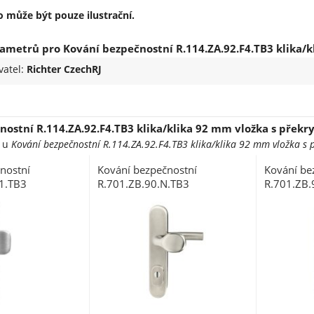
 může být pouze ilustrační.
ametrů pro Kování bezpečnostní R.114.ZA.92.F4.TB3 klika/k
vatel:
Richter CzechRJ
nostní R.114.ZA.92.F4.TB3 klika/klika 92 mm vložka s překr
e u
Kování bezpečnostní R.114.ZA.92.F4.TB3 klika/klika 92 mm vložka s 
nostní
Kování bezpečnostní
Kování be
F1.TB3
R.701.ZB.90.N.TB3
R.701.ZB.
90 mm vložka
klika/madlo 90 mm vložka
klika/mad
F1 s překrytím
nerez s překrytím
nerez s př