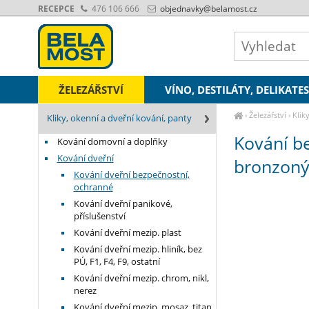
RECEPCE
476 106 666
objednavky
@belamost.cz
ŽELEZÁŘSTVÍ
VÍNO, DESTILÁTY, DELIKATE
›
Železářství
›
Klik
Kliky, okenní a dveřní kování, panty
překrytím bronzoný 
Kování be
Kování domovní a doplňky
Kování dveřní
bronzoný
Kování dveřní bezpečnostní,
ochranné
Kování dveřní panikové,
příslušenství
Kování dveřní mezip. plast
Kování dveřní mezip. hliník, bez
PÚ, F1, F4, F9, ostatní
Kování dveřní mezip. chrom, nikl,
nerez
Kování dveřní mezip. mosaz, titan,