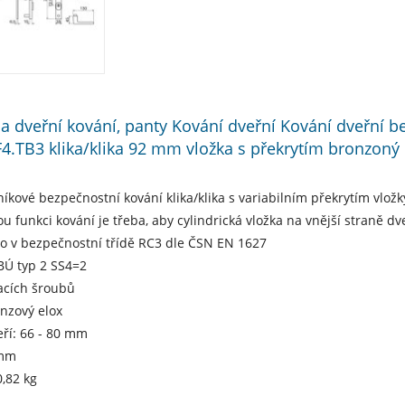
í a dveřní kování, panty Kování dveřní Kování dveřní 
F4.TB3 klika/klika 92 mm vložka s překrytím bronzoný 
níkové bezpečnostní kování klika/klika s variabilním překrytím vložk
u funkci kování je třeba, aby cylindrická vložka na vnější straně dv
no v bezpečnostní třídě RC3 dle ČSN EN 1627
NBÚ typ 2 SS4=2
acích šroubů
nzový elox
eří: 66 - 80 mm
 mm
,82 kg