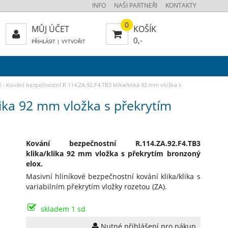
INFO
NAŠI PARTNEŘI
KONTAKTY
0
MŮJ ÚČET
KOŠÍK
0,-
PŘIHLÁSIT
|
VYTVOŘIT
é
›
Kování bezpečnostní R.114.ZA.92.F4.TB3 klika/klika 92 mm vložka s
lika 92 mm vložka s překrytím
Kování bezpečnostní R.114.ZA.92.F4.TB3
klika/klika 92 mm vložka s překrytím bronzoný
elox.
Masivní hliníkové bezpečnostní kování klika/klika s
variabilním překrytím vložky rozetou (ZA).
skladem 1 sd
Nutné přihlášení pro nákup