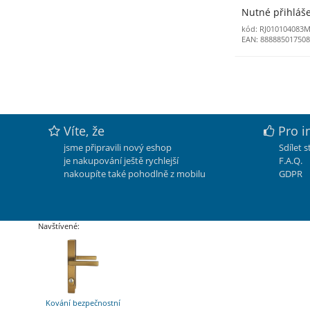
Nutné přihláš
kód: RJ010104083
EAN: 88888501750
Víte, že
Pro i
jsme připravili nový eshop
Sdílet 
je nakupování ještě rychlejší
F.A.Q.
nakoupíte také pohodlně z mobilu
GDPR
Navštívené:
Kování bezpečnostní