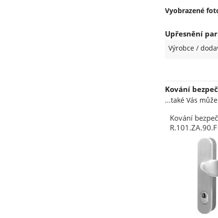
Vyobrazené foto
Upřesnění par
Výrobce / doda
Kování bezpeč
...také Vás můž
Kování bezpeč
R.101.ZA.90.
madlo/madlo 
stříbrný elox 