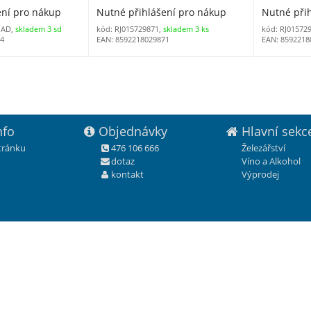
ení pro nákup
Nutné přihlášení pro nákup
Nutné při
MAD,
skladem 3 sd
kód: RJ015729871,
skladem 3 ks
kód: RJ01572
84
EAN: 8592218029871
EAN: 8592218
nfo
Objednávky
Hlavní sekc
stránku
476 106 666
Železářství
dotaz
Víno a Alkohol
kontakt
Výprodej