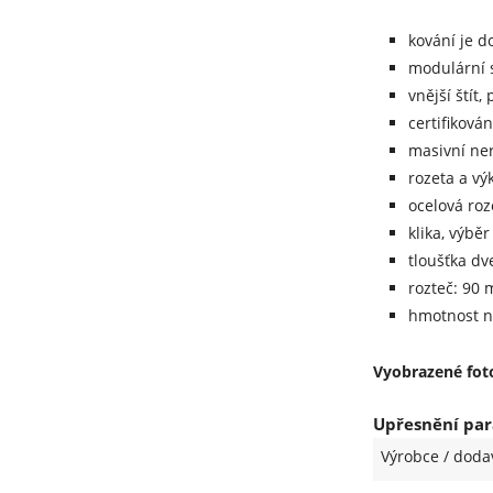
kování je d
modulární s
vnější štít
certifiková
masivní ne
rozeta a vý
ocelová roz
klika, výběr 
tloušťka dv
rozteč: 90
hmotnost ne
Vyobrazené foto
Upřesnění par
Výrobce / doda