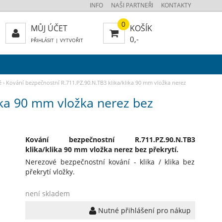
INFO
NAŠI PARTNEŘI
KONTAKTY
0
MŮJ ÚČET
KOŠÍK
0,-
PŘIHLÁSIT
|
VYTVOŘIT
é
›
Kování bezpečnostní R.711.PZ.90.N.TB3 klika/klika 90 mm vložka nerez
ika 90 mm vložka nerez bez
Kování bezpečnostní R.711.PZ.90.N.TB3
klika/klika 90 mm vložka nerez bez překrytí.
Nerezové bezpečnostní kování - klika / klika bez
překrytí vložky.
není skladem
Nutné přihlášení pro nákup