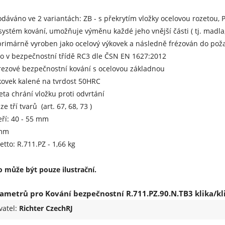
odáváno ve 2 variantách: ZB - s překrytím vložky ocelovou rozetou, P
ystém kování, umožňuje výměnu každé jeho vnější části ( tj. madla, kl
, primárně vyroben jako ocelový výkovek a následně frézován do po
no v bezpečnostní třídě RC3 dle ČSN EN 1627:2012
rezové bezpečnostní kování s ocelovou základnou
kovek kalené na tvrdost 50HRC
eta chrání vložku proti odvrtání
ze tří tvarů (art. 67, 68, 73 )
eří: 40 - 55 mm
 mm
tto: R.711.PZ - 1,66 kg
 může být pouze ilustrační.
ametrů pro Kování bezpečnostní R.711.PZ.90.N.TB3 klika/kl
vatel:
Richter CzechRJ