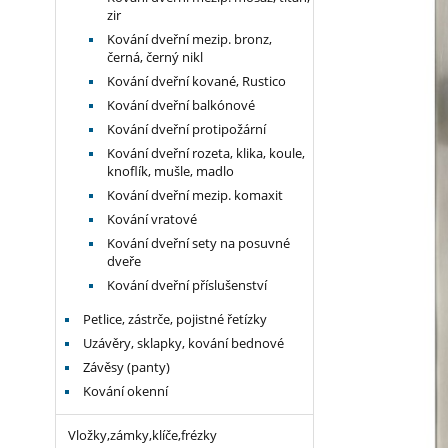
zir
Kování dveřní mezip. bronz,
černá, černý nikl
Kování dveřní kované, Rustico
Kování dveřní balkónové
Kování dveřní protipožární
Kování dveřní rozeta, klika, koule,
knoflík, mušle, madlo
Kování dveřní mezip. komaxit
Kování vratové
Kování dveřní sety na posuvné
dveře
Kování dveřní příslušenství
Petlice, zástrče, pojistné řetízky
Uzávěry, sklapky, kování bednové
Závěsy (panty)
Kování okenní
Vložky,zámky,klíče,frézky