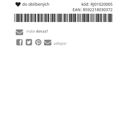
do oblíbených
kód: RJ01020005
EAN: 8592218030372
*8592218030372*
máte
dotaz?
sdílejte!