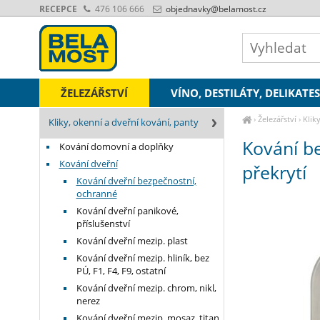
RECEPCE
476 106 666
objednavky
@belamost.cz
ŽELEZÁŘSTVÍ
VÍNO, DESTILÁTY, DELIKATE
›
Železářství
›
Klik
Kliky, okenní a dveřní kování, panty
bez překrytí
Kování be
Kování domovní a doplňky
Kování dveřní
překrytí
Kování dveřní bezpečnostní,
ochranné
Kování dveřní panikové,
příslušenství
Kování dveřní mezip. plast
Kování dveřní mezip. hliník, bez
PÚ, F1, F4, F9, ostatní
Kování dveřní mezip. chrom, nikl,
nerez
Kování dveřní mezip. mosaz, titan,