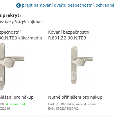
přejít na Kování dveřní bezpečnostní, ochranné
z překrytí
ez bez překrytí
zajímat:
zpečnostní
Kování bezpečnostní
90.N.TB3 klika/madlo
R.801.ZB.90.N.TB3
žka nerez bez
klika/madlo 90 mm vložka
nerez N s překrytím
RJ01020020
hlášení pro nákup
Nutné přihlášení pro nákup
008,
skladem 2 sd
kód: RJ010230402, není skladem
022216
EAN: 8592218030402