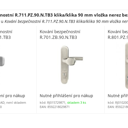
ostní R.711.PZ.90.N.TB3 klika/klika 90 mm vložka nerez be
e u
Kování bezpečnostní R.711.PZ.90.N.TB3 klika/klika 90 mm vložka ner
nostní
Kování bezpečnostní
Kování be
F1.TB3
R.701.ZB.90.N.TB3
R.801.PZ.
92 mm vložka
klika/madlo 90 mm vložka
90 mm vlo
F1 s překrytím
nerez s překrytím
překrytí
ení pro nákup
Nutné přihlášení pro nákup
Nutné při
AD, není skladem
kód: RJ015729871,
skladem 3 ks
kód: RJ01020
80
EAN: 8592218029871
EAN: 8592218