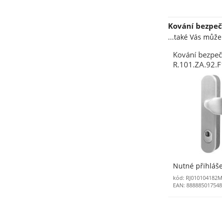
Kování bezpečn
...také Vás můž
Kování bezpeč
R.101.ZA.92.
madlo/madlo 
stříbrný elox 
Nutné přihláš
kód: RJ010104182M
EAN: 88888501754