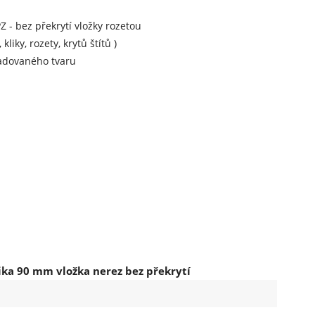
Z - bez překrytí vložky rozetou
iky, rozety, krytů štítů )
žadovaného tvaru
ika 90 mm vložka nerez bez překrytí