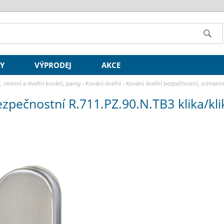
SY
VÝPRODEJ
AKCE
y, okenní a dveřní kování, panty
›
Kování dveřní
›
Kování dveřní bezpečnostní, ochrann
zpečnostní R.711.PZ.90.N.TB3 klika/kl