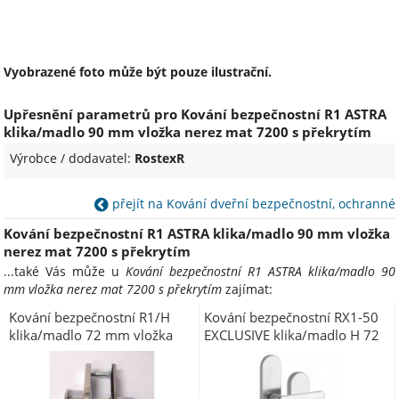
Vyobrazené foto může být pouze ilustrační.
Upřesnění parametrů pro Kování bezpečnostní R1 ASTRA
klika/madlo 90 mm vložka nerez mat 7200 s překrytím
Výrobce / dodavatel:
RostexR
přejít na Kování dveřní bezpečnostní, ochranné
Kování bezpečnostní R1 ASTRA klika/madlo 90 mm vložka
nerez mat 7200 s překrytím
...také Vás může u
Kování bezpečnostní R1 ASTRA klika/madlo 90
mm vložka nerez mat 7200 s překrytím
zajímat:
Kování bezpečnostní R1/H
Kování bezpečnostní RX1-50
klika/madlo 72 mm vložka
EXCLUSIVE klika/madlo H 72
chrom nerez 0100 s
mm vložka nerez mat 7200 s
překrytím (R R172MBV)
překrytím