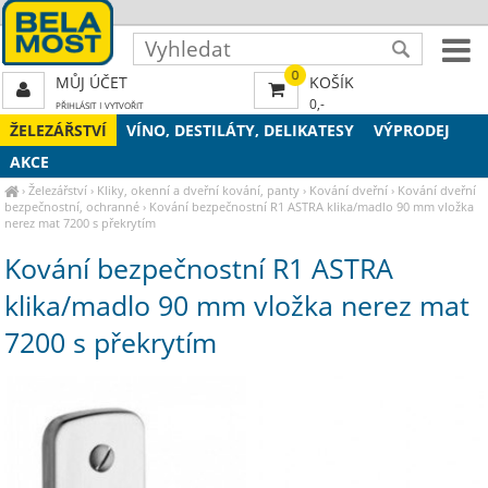
0
MŮJ ÚČET
KOŠÍK
0,-
PŘIHLÁSIT
|
VYTVOŘIT
ŽELEZÁŘSTVÍ
VÍNO, DESTILÁTY, DELIKATESY
VÝPRODEJ
AKCE
›
Železářství
›
Kliky, okenní a dveřní kování, panty
›
Kování dveřní
›
Kování dveřní
bezpečnostní, ochranné
›
Kování bezpečnostní R1 ASTRA klika/madlo 90 mm vložka
nerez mat 7200 s překrytím
Kování bezpečnostní R1 ASTRA
klika/madlo 90 mm vložka nerez mat
7200 s překrytím