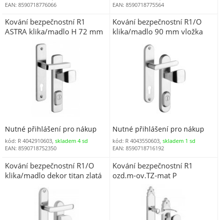
EAN: 8590718776066
EAN: 8590718775564
Kování bezpečnostní R1
Kování bezpečnostní R1/O
ASTRA klika/madlo H 72 mm
klika/madlo 90 mm vložka
vložka chrom nerez 0100 (R
chrom nerez 0100 (R
R17AMCBV)
4043550M)
Nutné přihlášení pro nákup
Nutné přihlášení pro nákup
kód: R 4042910603,
skladem 4 sd
kód: R 4043550603,
skladem 1 sd
EAN: 8590718752350
EAN: 8590718716192
Kování bezpečnostní R1/O
Kování bezpečnostní R1
klika/madlo dekor titan zlatá
ozd.m-ov.TZ-mat P
TZ