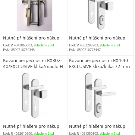
Nutné přihlášení pro nákup
Nutné přihlášení pro nákup
kód: R 4043860603,
skladem 2 sd
kód: R 4032297203,
skladem 2 sd
EAN: 8590718732345
EAN: 8590718773447
Kování bezpečnostní RX802-
Kování bezpečnostní RX4-40
40/EXCLUSIVE klika/madlo H
EXCLUSIVE klika/klika 72 mm
72 mm vložka chrom nerez
vložka chrom nerez 0100 s
0100 (R RX80272OM)
překrytím
Nutné přihlášení pro nákup
Nutné přihlášení pro nákup
kód: R 4032610600,
skladem 2 sd
kód: R 4031350103,
skladem 3 sd