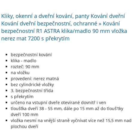
Kliky, okenní a dveřní kování, panty Kování dveřní
Kování dveřní bezpečnostní, ochranné » Kování
bezpečnostní R1 ASTRA klika/madlo 90 mm vložka
nerez mat 7200 s překrytím
bezpečnostní kování
klika - madlo
rozteč: 90 mm
na vložku
provedení: nerez matná
bez cylindrické vložky
3. bezpečnostní třída
s překrytím
určeno na vstupní dveře otevírané dovnitř i ven
tloušťka dveří 38 - 55 mm, dále po 15 mm až do tlouš'tky
dveří 100 mm
vložka nesmí na vnější straně vyčnívat více než 15,5 mm nad
plochou dveří