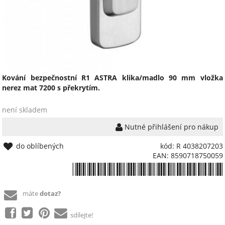
Kování bezpečnostní R1 ASTRA klika/madlo 90 mm vložka
nerez mat 7200 s překrytím.
není skladem
Nutné přihlášení pro nákup
do oblíbených
kód: R 4038207203
EAN: 8590718750059
*8590718750059*
máte
dotaz?
sdílejte!