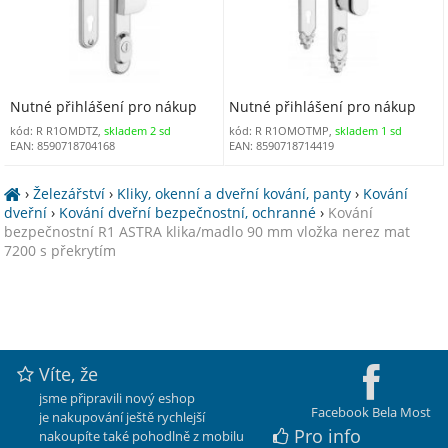
Nutné přihlášení pro nákup
Nutné přihlášení pro nákup
kód: R R1OMDTZ,
skladem 2 sd
kód: R R1OMOTMP,
skladem 1 sd
EAN: 8590718704168
EAN: 8590718714419
›
Železářství
›
Kliky, okenní a dveřní kování, panty
›
Kování
dveřní
›
Kování dveřní bezpečnostní, ochranné
›
Kování
bezpečnostní R1 ASTRA klika/madlo 90 mm vložka nerez mat
7200 s překrytím
Víte, že
jsme připravili nový eshop
Facebook Bela Most
je nakupování ještě rychlejší
Pro info
nakoupíte také pohodlně z mobilu