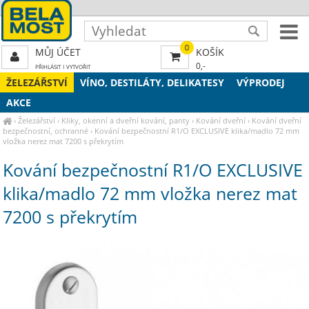
0
MŮJ ÚČET
KOŠÍK
0,-
PŘIHLÁSIT
|
VYTVOŘIT
ŽELEZÁŘSTVÍ
VÍNO, DESTILÁTY, DELIKATESY
VÝPRODEJ
AKCE
›
Železářství
›
Kliky, okenní a dveřní kování, panty
›
Kování dveřní
›
Kování dveřní
bezpečnostní, ochranné
›
Kování bezpečnostní R1/O EXCLUSIVE klika/madlo 72 mm
vložka nerez mat 7200 s překrytím
Kování bezpečnostní R1/O EXCLUSIVE
klika/madlo 72 mm vložka nerez mat
7200 s překrytím