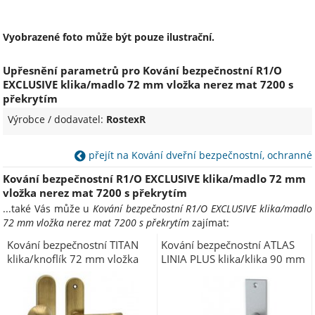
Vyobrazené foto může být pouze ilustrační.
Upřesnění parametrů pro Kování bezpečnostní R1/O
EXCLUSIVE klika/madlo 72 mm vložka nerez mat 7200 s
překrytím
Výrobce / dodavatel:
RostexR
přejít na Kování dveřní bezpečnostní, ochranné
Kování bezpečnostní R1/O EXCLUSIVE klika/madlo 72 mm
vložka nerez mat 7200 s překrytím
...také Vás může u
Kování bezpečnostní R1/O EXCLUSIVE klika/madlo
72 mm vložka nerez mat 7200 s překrytím
zajímat:
Kování bezpečnostní TITAN
Kování bezpečnostní ATLAS
klika/knoflík 72 mm vložka
LINIA PLUS klika/klika 90 mm
PRAVÁ bronz česaný OFS
vložka inox elox