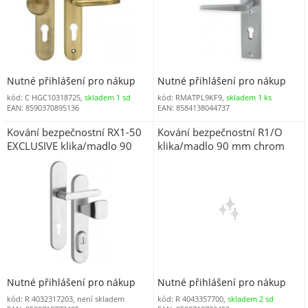
Nutné přihlášení pro nákup
Nutné přihlášení pro nákup
kód: C HGC10318725,
skladem 1 sd
kód: RMATPL9KF9,
skladem 1 ks
EAN: 8590370895136
EAN: 8584138044737
Kování bezpečnostní RX1-50
Kování bezpečnostní R1/O
EXCLUSIVE klika/madlo 90
klika/madlo 90 mm chrom
mm vložka nerez mat 7200
sat 7400 (R R1OMCRS)
BT4
Nutné přihlášení pro nákup
Nutné přihlášení pro nákup
kód: R 4032317203, není skladem
kód: R 4043357700,
skladem 2 sd