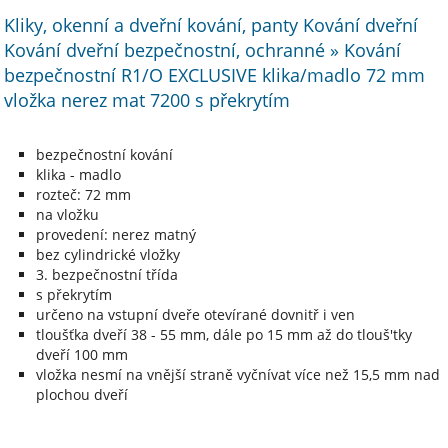
Kliky, okenní a dveřní kování, panty Kování dveřní
Kování dveřní bezpečnostní, ochranné » Kování
bezpečnostní R1/O EXCLUSIVE klika/madlo 72 mm
vložka nerez mat 7200 s překrytím
bezpečnostní kování
klika - madlo
rozteč: 72 mm
na vložku
provedení: nerez matný
bez cylindrické vložky
3. bezpečnostní třída
s překrytím
určeno na vstupní dveře otevírané dovnitř i ven
tloušťka dveří 38 - 55 mm, dále po 15 mm až do tlouš'tky
dveří 100 mm
vložka nesmí na vnější straně vyčnívat více než 15,5 mm nad
plochou dveří