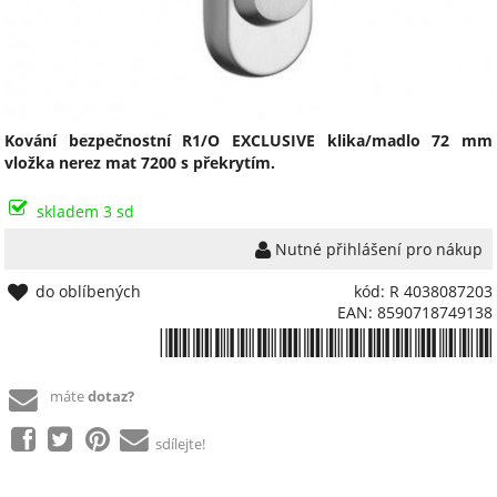
Kování bezpečnostní R1/O EXCLUSIVE klika/madlo 72 mm
vložka nerez mat 7200 s překrytím.
skladem 3 sd
Nutné přihlášení pro nákup
do oblíbených
kód: R 4038087203
EAN: 8590718749138
*8590718749138*
máte
dotaz?
sdílejte!