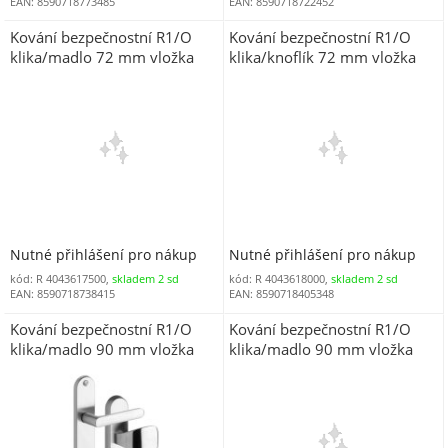
EAN: 8590718773485
EAN: 8590718722452
Kování bezpečnostní R1/O
Kování bezpečnostní R1/O
klika/madlo 72 mm vložka
klika/knoflík 72 mm vložka
nikl sat 7500 (R R172MNSO)
titan zlatá 8000 (R R172OKTZ)
Nutné přihlášení pro nákup
Nutné přihlášení pro nákup
kód: R 4043617500,
skladem 2 sd
kód: R 4043618000,
skladem 2 sd
EAN: 8590718738415
EAN: 8590718405348
Kování bezpečnostní R1/O
Kování bezpečnostní R1/O
klika/madlo 90 mm vložka
klika/madlo 90 mm vložka
chrom nerez 0100 (R
nikl sat 7500 (R R1OMNS)
4043550M)