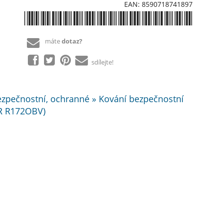
EAN: 8590718741897
*8590718741897*
máte
dotaz?
sdílejte!
bezpečnostní, ochranné » Kování bezpečnostní
(R R172OBV)