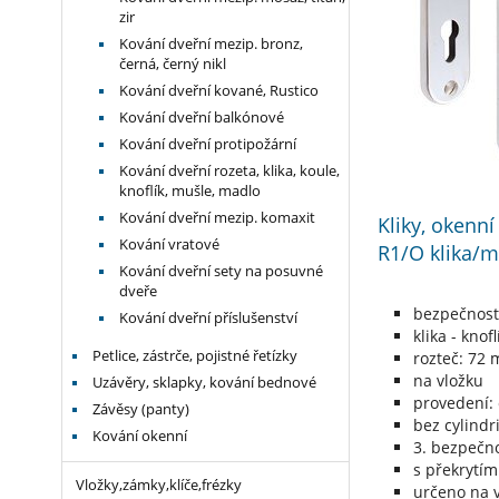
zir
Kování dveřní mezip. bronz,
černá, černý nikl
Kování dveřní kované, Rustico
Kování dveřní balkónové
Kování dveřní protipožární
Kování dveřní rozeta, klika, koule,
knoflík, mušle, madlo
Kování dveřní mezip. komaxit
Kliky, okenn
Kování vratové
R1/O klika/m
Kování dveřní sety na posuvné
dveře
bezpečnost
Kování dveřní příslušenství
klika - knofl
Petlice, zástrče, pojistné řetízky
rozteč: 72
na vložku
Uzávěry, sklapky, kování bednové
provedení:
Závěsy (panty)
bez cylindr
Kování okenní
3. bezpečno
s překrytím
Vložky,zámky,klíče,frézky
určeno na v