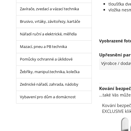
tloušťka dv
Zavírače, zvedací a vázací technika
vložka nesm
Brusivo, vrtáky, závitořezy, kartáče
Nářadí ruční a elektrické, měřidla
Vyobrazené foto
Mazací, pneu a PB technika
Upřesnění par
Pomůcky ochranné a úklidové
Výrobce / doda
Žebříky, manipul.technika, kolečka
Zednické nářadí, zahrada, nádoby
Kování bezpeč
...také Vás můž
Vybavení pro dům a domácnost
Kování bezpeč
EXCLUSIVE kli
mm vložka ch
s překrytím