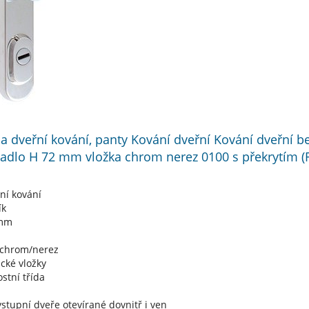
í a dveřní kování, panty Kování dveřní Kování dveřní 
adlo H 72 mm vložka chrom nerez 0100 s překrytím 
ní kování
ík
 mm
 chrom/nerez
ické vložky
stní třída
stupní dveře otevírané dovnitř i ven