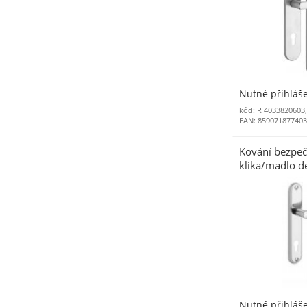
Nutné přihláš
kód: R 4033820603
EAN: 85907187740
Kování bezpeč
klika/madlo de
TZ
Nutné přihláš