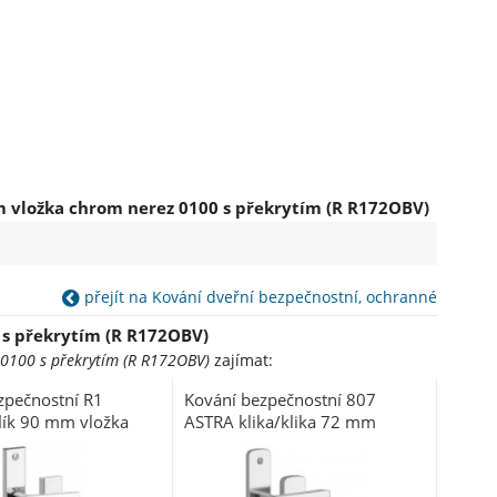
 vložka chrom nerez 0100 s překrytím (R R172OBV)
přejít na Kování dveřní bezpečnostní, ochranné
 s překrytím (R R172OBV)
0100 s překrytím (R R172OBV)
zajímat:
zpečnostní R1
Kování bezpečnostní 807
flík 90 mm vložka
ASTRA klika/klika 72 mm
ez 0100 s překrytím
vložka nerez mat 7200 (R
80772ASNER)