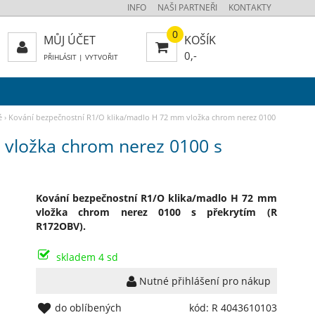
INFO
NAŠI PARTNEŘI
KONTAKTY
0
MŮJ ÚČET
KOŠÍK
0,-
PŘIHLÁSIT
|
VYTVOŘIT
é
›
Kování bezpečnostní R1/O klika/madlo H 72 mm vložka chrom nerez 0100
 vložka chrom nerez 0100 s
Kování bezpečnostní R1/O klika/madlo H 72 mm
vložka chrom nerez 0100 s překrytím (R
R172OBV).
skladem 4 sd
Nutné přihlášení pro nákup
do oblíbených
kód: R 4043610103