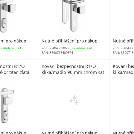
ení pro nákup
Nutné přihlášení pro nákup
Nutné při
,
skladem 3 sd
kód: R 4043690600,
skladem 3 sd
kód: R 40438
31
EAN: 8590718400374
EAN: 8590718
nostní R1/O
Kování bezpečnostní R1/O
Kování be
kor titan zlatá
klika/madlo 90 mm chrom sat
klika/mad
7400 (R R1OMCRS)
PRAVÁ tita
překrytím
ení pro nákup
Nutné přihlášení pro nákup
Nutné při