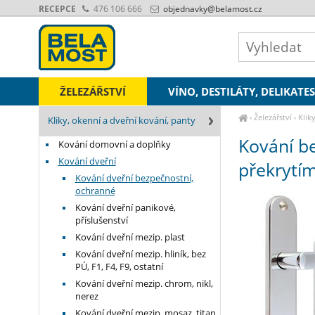
RECEPCE
476 106 666
objednavky
@belamost.cz
ŽELEZÁŘSTVÍ
VÍNO, DESTILÁTY, DELIKATE
›
Železářství
›
Klik
Kliky, okenní a dveřní kování, panty
s překrytím (R R172O
Kování b
Kování domovní a doplňky
Kování dveřní
překrytí
Kování dveřní bezpečnostní,
ochranné
Kování dveřní panikové,
příslušenství
Kování dveřní mezip. plast
Kování dveřní mezip. hliník, bez
PÚ, F1, F4, F9, ostatní
Kování dveřní mezip. chrom, nikl,
nerez
Kování dveřní mezip. mosaz, titan,