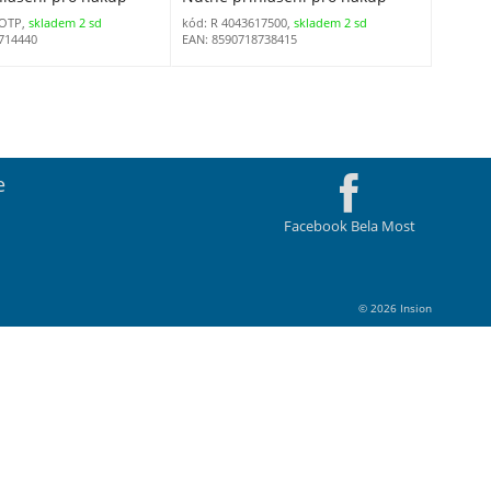
DOTP,
skladem 2 sd
kód: R 4043617500,
skladem 2 sd
714440
EAN: 8590718738415
e
Facebook Bela Most
© 2026 Insion