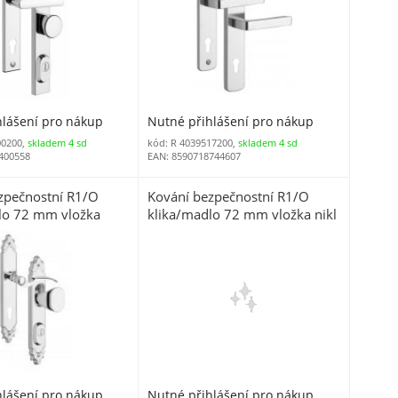
hlášení pro nákup
Nutné přihlášení pro nákup
00200,
skladem 4 sd
kód: R 4039517200,
skladem 4 sd
400558
EAN: 8590718744607
zpečnostní R1/O
Kování bezpečnostní R1/O
lo 72 mm vložka
klika/madlo 72 mm vložka nikl
n zlatý TZ s
sat 7500 (R R172MNSO)
hlášení pro nákup
Nutné přihlášení pro nákup