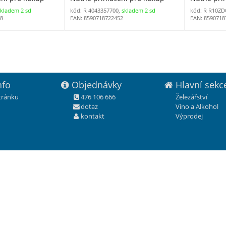
skladem 2 sd
kód: R 4043357700,
skladem 2 sd
kód: R R10Z
68
EAN: 8590718722452
EAN: 8590718
nfo
Objednávky
Hlavní sekc
stránku
476 106 666
Železářství
dotaz
Víno a Alkohol
kontakt
Výprodej