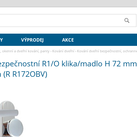
SY
VÝPRODEJ
AKCE
y, okenní a dveřní kování, panty
›
Kování dveřní
›
Kování dveřní bezpečnostní, ochrann
BV)
ezpečnostní R1/O klika/madlo H 72 mm
m (R R172OBV)