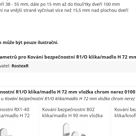
eří 38 - 55 mm, dále po 15 mm až do tlouš'tky dveří 100 mm
í na vnější straně vyčnívat více než 15,5 mm nad plochou dveří
 může být pouze ilustrační.
ametrů pro Kování bezpečnostní R1/O klika/madlo H 72 mm
vatel:
RostexR
nostní R1/O klika/madlo H 72 mm vložka chrom nerez 0100
e u
Kování bezpečnostní R1/O klika/madlo H 72 mm vložka chrom nerez 
nostní RX1-40
Kování bezpečnostní 802
Kování be
ka/madlo H 72
klika/madlo H 90 mm vložka
klika/kno
rom nerez 0100
chrom nerez 0100
chrom ner
(R R1BEZ)