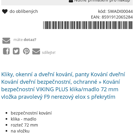
do oblíbených
kód: SWADI00044
EAN: 8591912065284
*8591912065284*
máte
dotaz?
sdílejte!
Kliky, okenní a dveřní kování, panty Kování dveřní
Kování dveřní bezpečnostní, ochranné » Kování
bezpečnostní VIKING PLUS klika/madlo 72 mm
vložka pravolevý F9 nerezový elox s překrytím
bezpečnostní kování
klika - madlo
rozteč 72 mm
na vložku