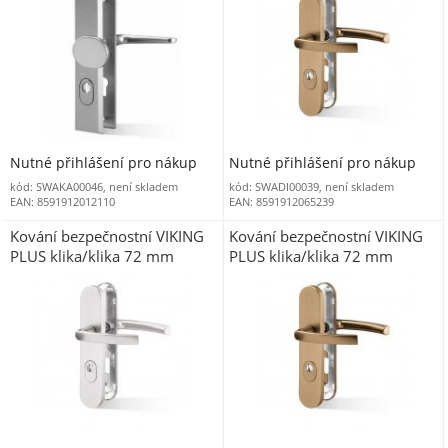
překrytím
překrytím
Nutné přihlášení pro nákup
Nutné přihlášení pro nákup
kód: SWAKA00046, není skladem
kód: SWADI00039, není skladem
EAN: 8591912012110
EAN: 8591912065239
Kování bezpečnostní VIKING
Kování bezpečnostní VIKING
PLUS klika/klika 72 mm
PLUS klika/klika 72 mm
vložka F1 stříbrný elox s
vložka F4 bronzový elox s
překrytím
překrytím