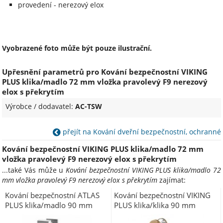
provedení - nerezový elox
Vyobrazené foto může být pouze ilustrační.
Upřesnění parametrů pro Kování bezpečnostní VIKING
PLUS klika/madlo 72 mm vložka pravolevý F9 nerezový
elox s překrytím
Výrobce / dodavatel:
AC-TSW
přejít na Kování dveřní bezpečnostní, ochranné
Kování bezpečnostní VIKING PLUS klika/madlo 72 mm
vložka pravolevý F9 nerezový elox s překrytím
...také Vás může u
Kování bezpečnostní VIKING PLUS klika/madlo 72
mm vložka pravolevý F9 nerezový elox s překrytím
zajímat:
Kování bezpečnostní ATLAS
Kování bezpečnostní VIKING
PLUS klika/madlo 90 mm
PLUS klika/klika 90 mm
vložka nerezový elox F9
vložka F4 bronzový elox s