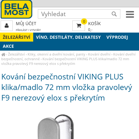
0
MŮJ ÚČET
KOŠÍK
0,-
PŘIHLÁSIT
|
VYTVOŘIT
ŽELEZÁŘSTVÍ
VÍNO, DESTILÁTY, DELIKATESY
VÝPRODEJ
AKCE
›
Železářství
›
Kliky, okenní a dveřní kování, panty
›
Kování dveřní
›
Kování dveřní
bezpečnostní, ochranné
›
Kování bezpečnostní VIKING PLUS klika/madlo 72 mm
vložka pravolevý F9 nerezový elox s překrytím
Kování bezpečnostní VIKING PLUS
klika/madlo 72 mm vložka pravolevý
F9 nerezový elox s překrytím