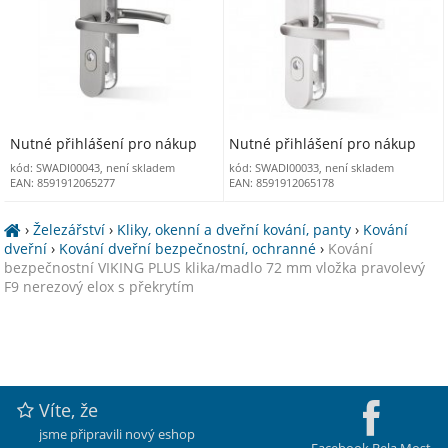
Nutné přihlášení pro nákup
Nutné přihlášení pro nákup
kód: SWADI00043, není skladem
kód: SWADI00033, není skladem
EAN: 8591912065277
EAN: 8591912065178
›
Železářství
›
Kliky, okenní a dveřní kování, panty
›
Kování
dveřní
›
Kování dveřní bezpečnostní, ochranné
›
Kování
bezpečnostní VIKING PLUS klika/madlo 72 mm vložka pravolevý
F9 nerezový elox s překrytím
Víte, že
jsme připravili nový eshop