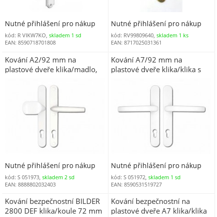
Nutné přihlášení pro nákup
Nutné přihlášení pro nákup
kód: R VIKW7KO,
skladem 1 sd
kód: RV99809640,
skladem 1 ks
EAN: 8590718701808
EAN: 8717025031361
Kování A2/92 mm na
Kování A7/92 mm na
plastové dveře klika/madlo,
plastové dveře klika/klika s
bílá
vratným mechanismem, bílá
Nutné přihlášení pro nákup
Nutné přihlášení pro nákup
kód: S 051973,
skladem 2 sd
kód: S 051972,
skladem 1 sd
EAN: 8888802032403
EAN: 8590531519727
Kování bezpečnostní BILDER
Kování bezpečnostní na
2800 DEF klika/koule 72 mm
plastové dveře A7 klika/klika