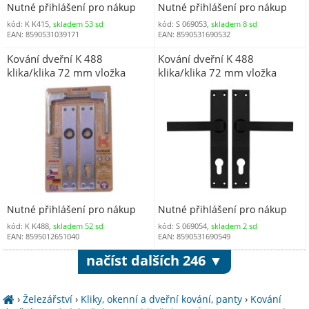
Nutné přihlášení pro nákup
Nutné přihlášení pro nákup
kód: K K415,
skladem 53 sd
kód: S 069053,
skladem 8 sd
EAN: 8590531039171
EAN: 8590531690532
Kování dveřní K 488
Kování dveřní K 488
klika/klika 72 mm vložka
klika/klika 72 mm vložka
hliník blistr (69004)
hliník černá mat blistr ESO
Nutné přihlášení pro nákup
Nutné přihlášení pro nákup
kód: K K488,
skladem 52 sd
kód: S 069054,
skladem 2 sd
EAN: 8595012651040
EAN: 8590531690549
načíst dalších 246 ▼
›
Železářství
›
Kliky, okenní a dveřní kování, panty
›
Kování