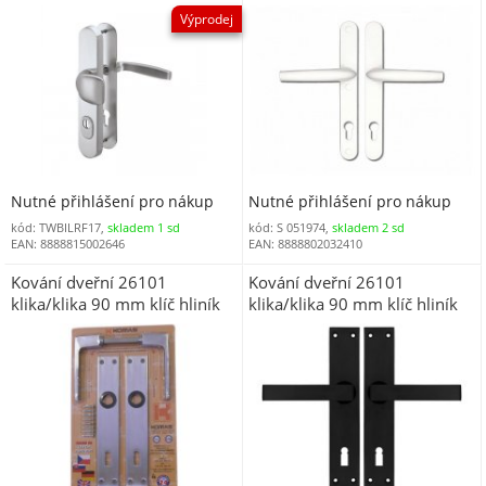
vložka KPZL/R eloxovaný
92 mm vložka bilá
Výprodej
hliník DOPRODEJ
Nutné přihlášení pro nákup
Nutné přihlášení pro nákup
kód: TWBILRF17,
skladem 1 sd
kód: S 051974,
skladem 2 sd
EAN: 8888815002646
EAN: 8888802032410
Kování dveřní 26101
Kování dveřní 26101
klika/klika 90 mm klíč hliník
klika/klika 90 mm klíč hliník
blistr (069001)
černá mat blistr ESO