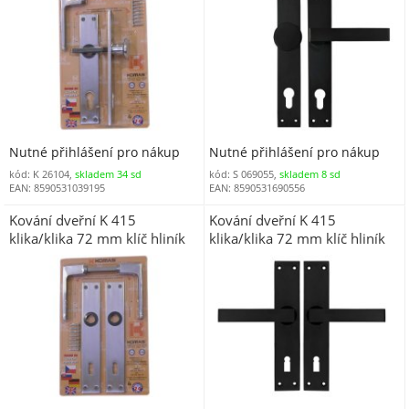
Nutné přihlášení pro nákup
Nutné přihlášení pro nákup
kód: K 26104,
skladem 34 sd
kód: S 069055,
skladem 8 sd
EAN: 8590531039195
EAN: 8590531690556
Kování dveřní K 415
Kování dveřní K 415
klika/klika 72 mm klíč hliník
klika/klika 72 mm klíč hliník
blistr (069003)
černá mat blistr ESO