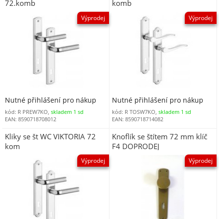
72.komb
komb
Výprodej
Výprodej
Nutné přihlášení pro nákup
Nutné přihlášení pro nákup
kód: R PREW7KO,
skladem 1 sd
kód: R TOSW7KO,
skladem 1 sd
EAN: 8590718708012
EAN: 8590718714082
Kliky se št WC VIKTORIA 72
Knoflík se štítem 72 mm klíč
kom
F4 DOPRODEJ
Výprodej
Výprodej