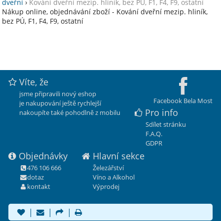
dveřní
›
Kování dveřní mezip. hliník, bez PÚ, F1, F4, F9, ostatní
Nákup online, objednávání zboží - Kování dveřní mezip. hliník,
bez PÚ, F1, F4, F9, ostatní
Víte, že
jsme připravili nový eshop
Facebook Bela Most
je nakupování ještě rychlejší
Pro info
nakoupíte také pohodlně z mobilu
Sdílet stránku
F.A.Q.
GDPR
Objednávky
Hlavní sekce
476 106 666
Železářství
dotaz
Víno a Alkohol
kontakt
Výprodej
|
|
|