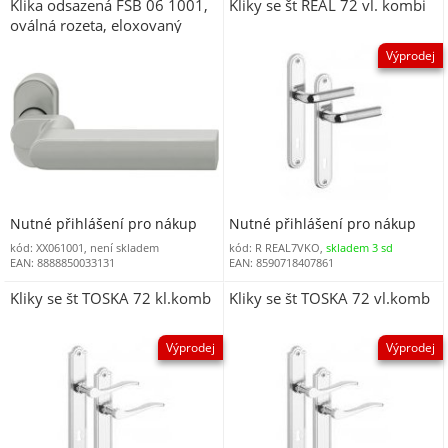
Klika odsazená FSB 06 1001,
Kliky se št REAL 72 vl. kombi
oválná rozeta, eloxovaný
hliník
Výprodej
Nutné přihlášení pro nákup
Nutné přihlášení pro nákup
kód: XX061001, není skladem
kód: R REAL7VKO,
skladem 3 sd
EAN: 8888850033131
EAN: 8590718407861
Kliky se št TOSKA 72 kl.komb
Kliky se št TOSKA 72 vl.komb
Výprodej
Výprodej