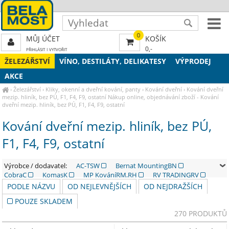
0
MŮJ ÚČET
KOŠÍK
0,-
PŘIHLÁSIT
|
VYTVOŘIT
ŽELEZÁŘSTVÍ
VÍNO, DESTILÁTY, DELIKATESY
VÝPRODEJ
AKCE
›
Železářství
›
Kliky, okenní a dveřní kování, panty
›
Kování dveřní
›
Kování dveřní
mezip. hliník, bez PÚ, F1, F4, F9, ostatní
Nákup online, objednávání zboží - Kování
dveřní mezip. hliník, bez PÚ, F1, F4, F9, ostatní
Kování dveřní mezip. hliník, bez PÚ,
F1, F4, F9, ostatní
Výrobce / dodavatel:
AC-TSW
Bernat MountingBN
CobraC
KomasK
MP KováníRM,RH
RV TRADINGRV
Richter CzechRJ
RostexR
TwinTW
PODLE NÁZVU
OD NEJLEVNĚJŠÍCH
OD NEJDRAŽŠÍCH
POUZE SKLADEM
270 PRODUKTŮ