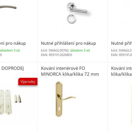
ení pro nákup
Nutné přihlášení pro nákup
Nutné při
,
skladem 3 sd
kód: SWAGL00760,
skladem 3 sd
kód: SWAGL0
79
EAN: 8591912026803
EAN: 8591912
5 DOPRODEJ
Kování interiérové FO
Kování in
MINORCA klika/klika 72 mm
klika/klik
klíč mosaz leštěná a lakovaná
lesklá OL
Výprodej
OLV
C0660216