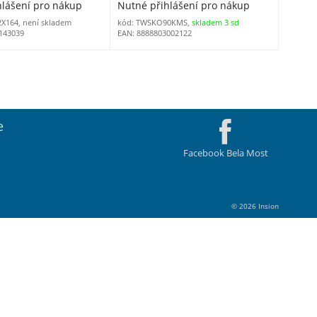
hlášení pro nákup
Nutné přihlášení pro nákup
2X164, není skladem
kód: TWSKO90KMS,
skladem 3 sd
143039
EAN: 8888803002122
e
Facebook Bela Most
© 2026 Insion