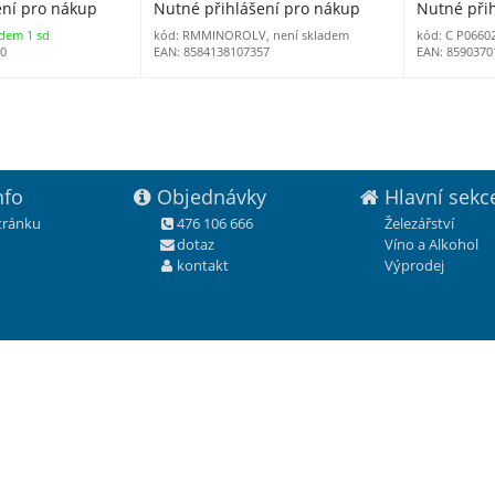
ení pro nákup
Nutné přihlášení pro nákup
Nutné při
adem 1 sd
kód: RMMINOROLV, není skladem
kód: C P0660
50
EAN: 8584138107357
EAN: 8590370
nfo
Objednávky
Hlavní sekc
stránku
476 106 666
Železářství
dotaz
Víno a Alkohol
kontakt
Výprodej