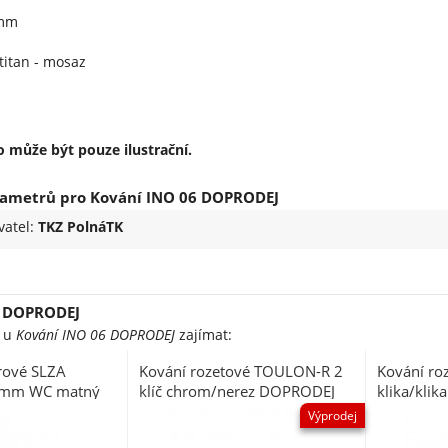
 mm
titan - mosaz
 může být pouze ilustrační.
rametrů pro Kování INO 06 DOPRODEJ
vatel:
TKZ PolnáTK
6 DOPRODEJ
e u
Kování INO 06 DOPRODEJ
zajímat:
érové SLZA
Kování rozetové TOULON-R 2
Kování ro
72 mm WC matný
klíč chrom/nerez DOPRODEJ
klika/klik
Výprodej