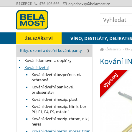
RECEPCE
476 106 666
objednavky
@belamost.cz
ŽELEZÁŘSTVÍ
VÍNO, DESTILÁTY, DELIKATE
›
Železářství
›
Klik
Kliky, okenní a dveřní kování, panty
Kování I
Kování domovní a doplňky
Kování dveřní
Kování dveřní bezpečnostní,
Výprodej
ochranné
Kování dveřní panikové,
příslušenství
Kování dveřní mezip. plast
Kování dveřní mezip. hliník, bez
PÚ, F1, F4, F9, ostatní
Kování dveřní mezip. chrom, nikl,
nerez
Kování dveřní mezip. mosaz, titan,