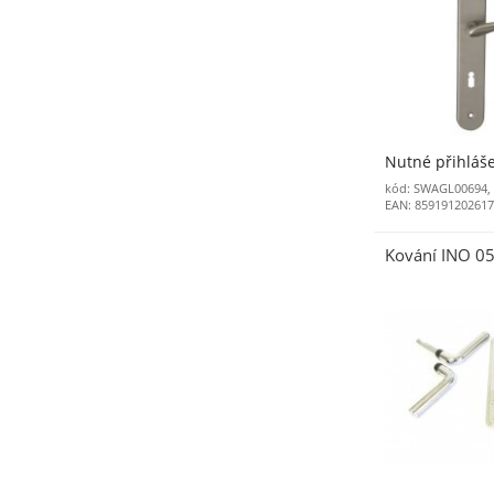
Nutné přihláš
kód: SWAGL00694
EAN: 85919120261
Kování INO 0