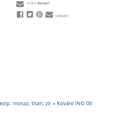
máte
dotaz?
sdílejte!
zip. mosaz, titan, zir » Kování INO 06