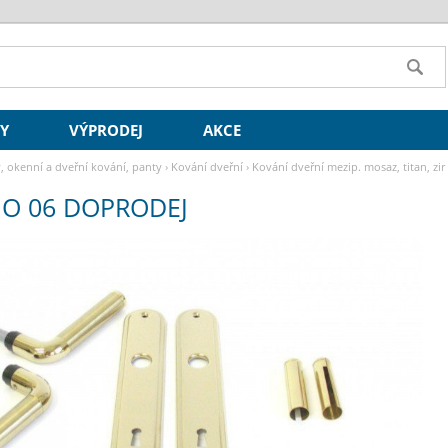
SY
VÝPRODEJ
AKCE
y, okenní a dveřní kování, panty
›
Kování dveřní
›
Kování dveřní mezip. mosaz, titan, zir
NO 06 DOPRODEJ