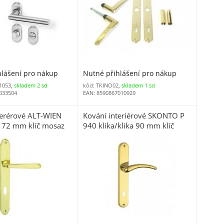
hlášení pro nákup
Nutné přihlášení pro nákup
1053,
skladem 2 sd
kód: TKINO02,
skladem 1 sd
033504
EAN: 8590867010929
terérové ALT-WIEN
Kování interiérové SKONTO P
a 72 mm klíč mosaz
940 klika/klika 90 mm klíč
V (C ALT7KM, C
mosaz
4)