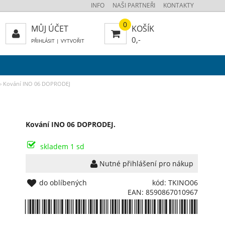
INFO
NAŠI PARTNEŘI
KONTAKTY
0
MŮJ ÚČET
KOŠÍK
0,-
PŘIHLÁSIT
|
VYTVOŘIT
›
Kování INO 06 DOPRODEJ
Kování INO 06 DOPRODEJ.
skladem 1 sd
Nutné přihlášení pro nákup
do oblíbených
kód: TKINO06
EAN: 8590867010967
*8590867010967*