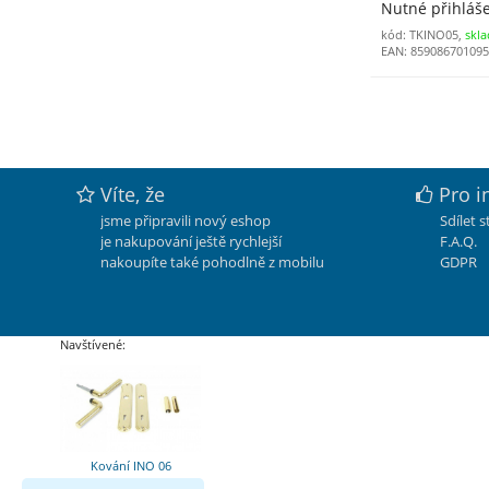
Nutné přihláš
kód: TKINO05,
skl
EAN: 85908670109
Víte, že
Pro i
jsme připravili nový eshop
Sdílet 
je nakupování ještě rychlejší
F.A.Q.
nakoupíte také pohodlně z mobilu
GDPR
Navštívené:
Kování INO 06
DOPRODEJ