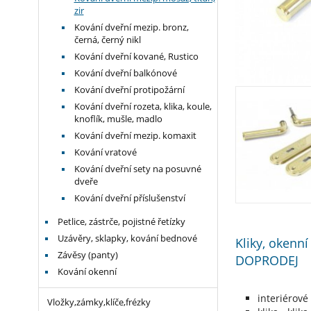
zir
Kování dveřní mezip. bronz,
černá, černý nikl
Kování dveřní kované, Rustico
Kování dveřní balkónové
Kování dveřní protipožární
Kování dveřní rozeta, klika, koule,
knoflík, mušle, madlo
Kování dveřní mezip. komaxit
Kování vratové
Kování dveřní sety na posuvné
dveře
Kování dveřní příslušenství
Petlice, zástrče, pojistné řetízky
Uzávěry, sklapky, kování bednové
Kliky, okenní
Závěsy (panty)
DOPRODEJ
Kování okenní
interiérové
Vložky,zámky,klíče,frézky