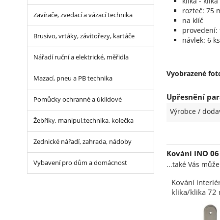
klika - klika
rozteč: 75
Zavírače, zvedací a vázací technika
na klíč
provedení: 
Brusivo, vrtáky, závitořezy, kartáče
návlek: 6 ks
Nářadí ruční a elektrické, měřidla
Vyobrazené foto
Mazací, pneu a PB technika
Upřesnění pa
Pomůcky ochranné a úklidové
Výrobce / doda
Žebříky, manipul.technika, kolečka
Zednické nářadí, zahrada, nádoby
Kování INO 0
Vybavení pro dům a domácnost
...také Vás můž
Kování interi
klika/klika 
nikl