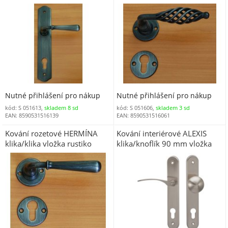
rustiko
Nutné přihlášení pro nákup
Nutné přihlášení pro nákup
kód: S 051613,
skladem 8 sd
kód: S 051606,
skladem 3 sd
EAN: 8590531516139
EAN: 8590531516061
Kování rozetové HERMÍNA
Kování interiérové ALEXIS
klika/klika vložka rustiko
klika/knoflík 90 mm vložka
levá nikl matný ONS