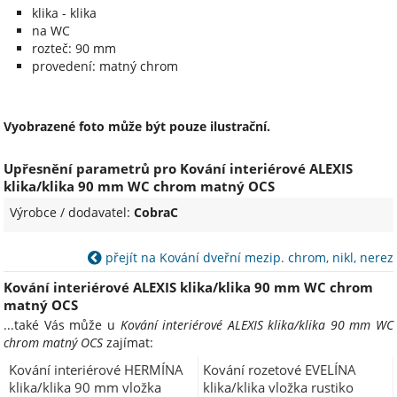
klika - klika
na WC
rozteč: 90 mm
provedení: matný chrom
Vyobrazené foto může být pouze ilustrační.
Upřesnění parametrů pro Kování interiérové ALEXIS
klika/klika 90 mm WC chrom matný OCS
Výrobce / dodavatel:
CobraC
přejít na Kování dveřní mezip. chrom, nikl, nerez
Kování interiérové ALEXIS klika/klika 90 mm WC chrom
matný OCS
...také Vás může u
Kování interiérové ALEXIS klika/klika 90 mm WC
chrom matný OCS
zajímat:
Kování interiérové HERMÍNA
Kování rozetové EVELÍNA
klika/klika 90 mm vložka
klika/klika vložka rustiko