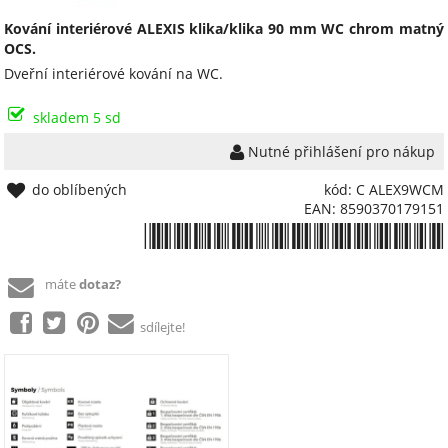
Kování interiérové ALEXIS klika/klika 90 mm WC chrom matný
OCS.
Dveřní interiérové kování na WC.
skladem 5 sd
Nutné přihlášení pro nákup
do oblíbených
kód: C ALEX9WCM
EAN: 8590370179151
*8590370179151*
máte
dotaz?
sdílejte!