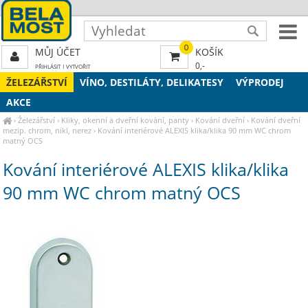
0
MŮJ ÚČET
KOŠÍK
0,-
PŘIHLÁSIT
|
VYTVOŘIT
ŽELEZÁŘSTVÍ
VÍNO, DESTILÁTY, DELIKATESY
VÝPRODEJ
AKCE
›
Železářství
›
Kliky, okenní a dveřní kování, panty
›
Kování dveřní
›
Kování dveřní
mezip. chrom, nikl, nerez
›
Kování interiérové ALEXIS klika/klika 90 mm WC chrom
matný OCS
Kování interiérové ALEXIS klika/klika
90 mm WC chrom matný OCS