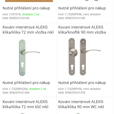
Nutné přihlášení pro nákup
Nutné přihlášení pro nákup
kód: S 051616,
skladem 3 sd
kód: C C0200P646, není skladem
EAN: 8590531516160
EAN: 8590370161330
Kování interiérové ALEXIS
Kovaní interiérové ALEXIS
klika/klika 72 mm vložka nikl
klika/knoflík 90 mm vložka
matný ONS
pravá nikl matný ONS
Nutné přihlášení pro nákup
Nutné přihlášení pro nákup
kód: C C0200P6264,
skladem 2 sd
kód: C C0200P656, není skladem
EAN: 8590370161309
EAN: 8590370161378
Kování interiérové ALEXIS
Kování interiérové ALEXIS
klika/klika 72 mm klíč nikl
klika/klika 90 mm WC nikl
matný ONS (C 2006164)
matný ONS