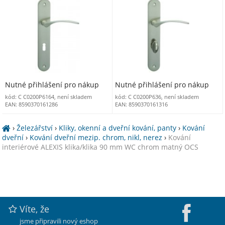
Nutné přihlášení pro nákup
Nutné přihlášení pro nákup
kód: C C0200P6164, není skladem
kód: C C0200P636, není skladem
EAN: 8590370161286
EAN: 8590370161316
›
Železářství
›
Kliky, okenní a dveřní kování, panty
›
Kování
dveřní
›
Kování dveřní mezip. chrom, nikl, nerez
›
Kování
interiérové ALEXIS klika/klika 90 mm WC chrom matný OCS
Víte, že
jsme připravili nový eshop