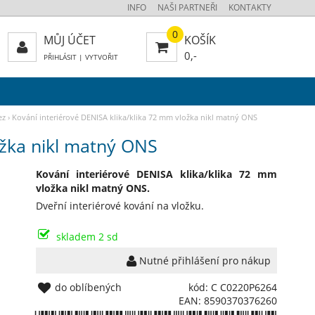
INFO
NAŠI PARTNEŘI
KONTAKTY
0
MŮJ ÚČET
KOŠÍK
0,-
PŘIHLÁSIT
|
VYTVOŘIT
ez
›
Kování interiérové DENISA klika/klika 72 mm vložka nikl matný ONS
ožka nikl matný ONS
Kování interiérové DENISA klika/klika 72 mm
vložka nikl matný ONS.
Dveřní interiérové kování na vložku.
skladem 2 sd
Nutné přihlášení pro nákup
do oblíbených
kód: C C0220P6264
EAN: 8590370376260