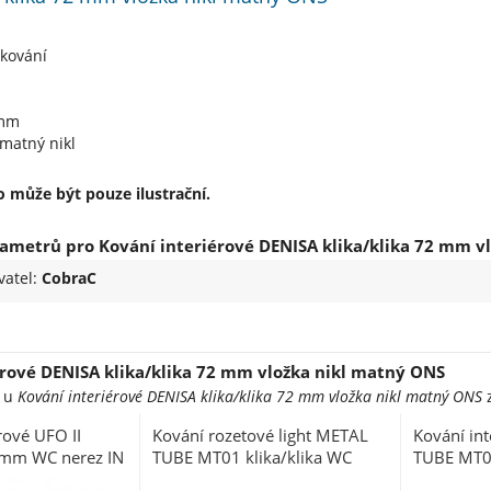
 kování
 mm
matný nikl
 může být pouze ilustrační.
ametrů pro Kování interiérové DENISA klika/klika 72 mm v
vatel:
CobraC
érové DENISA klika/klika 72 mm vložka nikl matný ONS
e u
Kování interiérové DENISA klika/klika 72 mm vložka nikl matný ONS
z
rové UFO II
Kování rozetové light METAL
Kování in
2 mm WC nerez IN
TUBE MT01 klika/klika WC
TUBE MT02
nerez
nerez