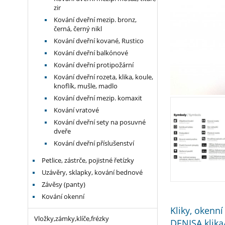
zir
Kování dveřní mezip. bronz,
černá, černý nikl
Kování dveřní kované, Rustico
Kování dveřní balkónové
Kování dveřní protipožární
Kování dveřní rozeta, klika, koule,
knoflík, mušle, madlo
Kování dveřní mezip. komaxit
Kování vratové
Kování dveřní sety na posuvné
dveře
Kování dveřní příslušenství
Petlice, zástrče, pojistné řetízky
Uzávěry, sklapky, kování bednové
Závěsy (panty)
Kování okenní
Kliky, okenní
Vložky,zámky,klíče,frézky
DENISA klika