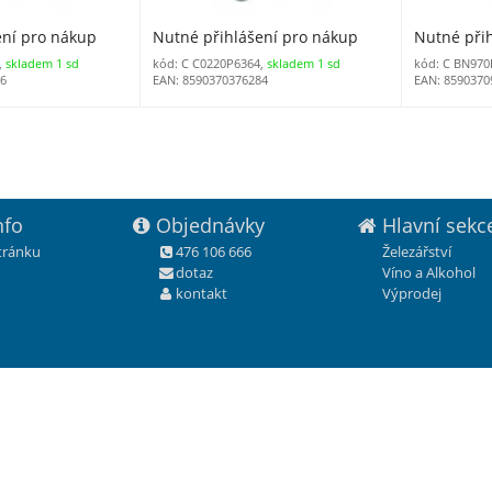
ení pro nákup
Nutné přihlášení pro nákup
Nutné při
,
skladem 1 sd
kód: C C0220P6364,
skladem 1 sd
kód: C BN970
76
EAN: 8590370376284
EAN: 8590370
nfo
Objednávky
Hlavní sekc
stránku
476 106 666
Železářství
dotaz
Víno a Alkohol
kontakt
Výprodej