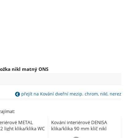
ložka nikl matný ONS
přejít na Kování dveřní mezip. chrom, nikl, nerez
ajímat:
teriérové METAL
Kování interiérové DENISA
 light klika/klika WC
klika/klika 90 mm klíč nikl
matný ONS