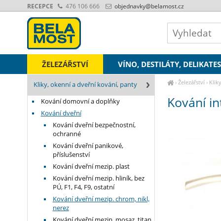
RECEPCE
476 106 666
objednavky
@belamost.cz
ŽELEZÁŘSTVÍ
VÍNO, DESTILÁTY, DELIKATE
›
Železářství
›
Klik
Kliky, okenní a dveřní kování, panty
Kování in
Kování domovní a doplňky
Kování dveřní
Kování dveřní bezpečnostní,
ochranné
Kování dveřní panikové,
příslušenství
Kování dveřní mezip. plast
Kování dveřní mezip. hliník, bez
PÚ, F1, F4, F9, ostatní
Kování dveřní mezip. chrom, nikl,
nerez
Kování dveřní mezip. mosaz, titan,