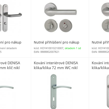
ení pro nákup
Nutné přihlášení pro nákup
Nutné při
 není skladem
kód: HOY410010210007,
skladem 1 sd
kód: HOY410
25
EAN: 8888802007821
EAN: 8888802
érové DENISA
Kování interiérové DENISA
Kování in
 mm klíč nikl
klika/klika 72 mm WC nikl
klika/klik
matný ONS