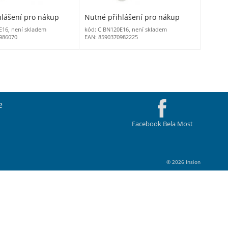
hlášení pro nákup
Nutné přihlášení pro nákup
E16, není skladem
kód: C BN120E16, není skladem
986070
EAN: 8590370982225
e
Facebook Bela Most
© 2026 Insion