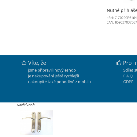
Nutné přihláš
kód: C C0220P6164
EAN: 85903703756
Víte, že
Pro i
jsme připravili nový eshop
Sdílet 
je nakupování ještě rychlejší
F.A.Q.
nakoupíte také pohodlně z mobilu
GDPR
Navštívené: