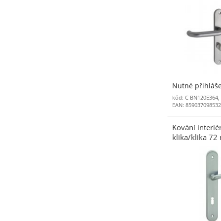
Nutné přihláš
kód: C BN120E364,
EAN: 85903709853
Kování interi
klika/klika 72
matný ONS