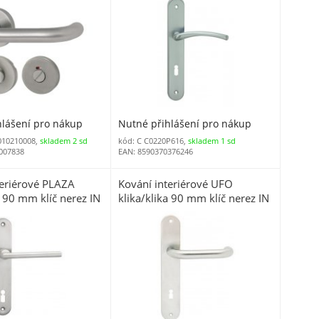
hlášení pro nákup
Nutné přihlášení pro nákup
010210008,
skladem 2 sd
kód: C C0220P616,
skladem 1 sd
007838
EAN: 8590370376246
teriérové PLAZA
Kování interiérové UFO
a 90 mm klíč nerez IN
klika/klika 90 mm klíč nerez IN