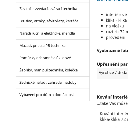
Zavírače, zvedací a vázací technika
interiérové
klika - klika
Brusivo, vrtáky, závitořezy, kartáče
na vložku
rozteč: 72
Nářadí ruční a elektrické, měřidla
provedení: 
Mazací, pneu a PB technika
Vyobrazené foto
Pomůcky ochranné a úklidové
Upřesnění par
Žebříky, manipul.technika, kolečka
Výrobce / doda
Zednické nářadí, zahrada, nádoby
Vybavení pro dům a domácnost
Kování interi
...také Vás můž
Kování interié
klika/klika 7