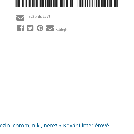
*8590370376260*
máte
dotaz?
sdílejte!
zip. chrom, nikl, nerez » Kování interiérové