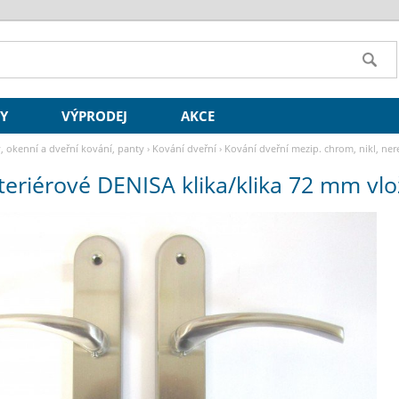
SY
VÝPRODEJ
AKCE
y, okenní a dveřní kování, panty
›
Kování dveřní
›
Kování dveřní mezip. chrom, nikl, ner
teriérové DENISA klika/klika 72 mm vl