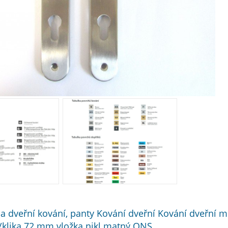
 a dveřní kování, panty Kování dveřní Kování dveřní me
/klika 72 mm vložka nikl matný ONS